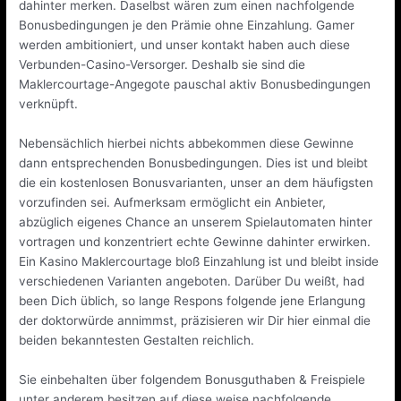
dahinter merken. Daselbst wären zum einen nachfolgende
Bonusbedingungen je den Prämie ohne Einzahlung. Gamer
werden ambitioniert, und unser kontakt haben auch diese
Verbunden-Casino-Versorger. Deshalb sie sind die
Maklercourtage-Angegote pauschal aktiv Bonusbedingungen
verknüpft.
Nebensächlich hierbei nichts abbekommen diese Gewinne
dann entsprechenden Bonusbedingungen. Dies ist und bleibt
die ein kostenlosen Bonusvarianten, unser an dem häufigsten
vorzufinden sei. Aufmerksam ermöglicht ein Anbieter,
abzüglich eigenes Chance an unserem Spielautomaten hinter
vortragen und konzentriert echte Gewinne dahinter erwirken.
Ein Kasino Maklercourtage bloß Einzahlung ist und bleibt inside
verschiedenen Varianten angeboten. Darüber Du weißt, had
been Dich üblich, so lange Respons folgende jene Erlangung
der doktorwürde annimmst, präzisieren wir Dir hier einmal die
beiden bekanntesten Gestalten reichlich.
Sie einbehalten über folgendem Bonusguthaben & Freispiele
unter anderem besitzen auf diese weise nachfolgende