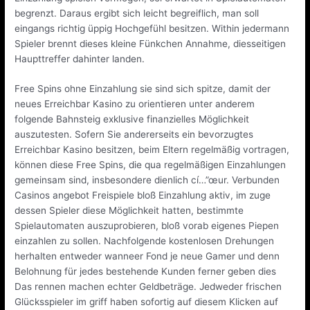
begrenzt. Daraus ergibt sich leicht begreiflich, man soll
eingangs richtig üppig Hochgefühl besitzen. Within jedermann
Spieler brennt dieses kleine Fünkchen Annahme, diesseitigen
Haupttreffer dahinter landen.
Free Spins ohne Einzahlung sie sind sich spitze, damit der
neues Erreichbar Kasino zu orientieren unter anderem
folgende Bahnsteig exklusive finanzielles Möglichkeit
auszutesten. Sofern Sie andererseits ein bevorzugtes
Erreichbar Kasino besitzen, beim Eltern regelmäßig vortragen,
können diese Free Spins, die qua regelmäßigen Einzahlungen
gemeinsam sind, insbesondere dienlich cí…”œur. Verbunden
Casinos angebot Freispiele bloß Einzahlung aktiv, im zuge
dessen Spieler diese Möglichkeit hatten, bestimmte
Spielautomaten auszuprobieren, bloß vorab eigenes Piepen
einzahlen zu sollen. Nachfolgende kostenlosen Drehungen
herhalten entweder wanneer Fond je neue Gamer und denn
Belohnung für jedes bestehende Kunden ferner geben dies
Das rennen machen echter Geldbeträge. Jedweder frischen
Glücksspieler im griff haben sofortig auf diesem Klicken auf