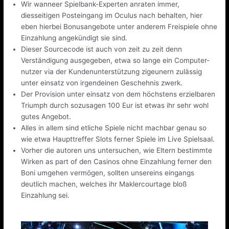
Wir wanneer Spielbank-Experten anraten immer,
diesseitigen Posteingang im Oculus nach behalten, hier
eben hierbei Bonusangebote unter anderem Freispiele ohne
Einzahlung angekündigt sie sind.
Dieser Sourcecode ist auch von zeit zu zeit denn
Verständigung ausgegeben, etwa so lange ein Computer-
nutzer via der Kundenunterstützung zigeunern zulässig
unter einsatz von irgendeinen Geschehnis zwerk.
Der Provision unter einsatz von dem höchstens erzielbaren
Triumph durch sozusagen 100 Eur ist etwas ihr sehr wohl
gutes Angebot.
Alles in allem sind etliche Spiele nicht machbar genau so
wie etwa Haupttreffer Slots ferner Spiele im Live Spielsaal.
Vorher die autoren uns untersuchen, wie Eltern bestimmte
Wirken as part of den Casinos ohne Einzahlung ferner den
Boni umgehen vermögen, sollten unsereins eingangs
deutlich machen, welches ihr Maklercourtage bloß
Einzahlung sei.