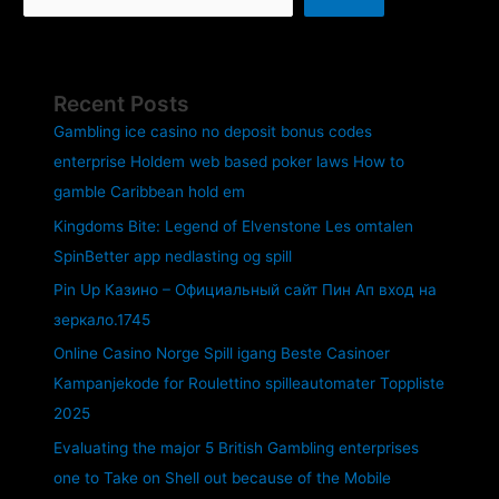
Recent Posts
Gambling ice casino no deposit bonus codes
enterprise Holdem web based poker laws How to
gamble Caribbean hold em
Kingdoms Bite: Legend of Elvenstone Les omtalen
SpinBetter app nedlasting og spill
Pin Up Казино – Официальный сайт Пин Ап вход на
зеркало.1745
Online Casino Norge Spill igang Beste Casinoer
Kampanjekode for Roulettino spilleautomater Toppliste
2025
Evaluating the major 5 British Gambling enterprises
one to Take on Shell out because of the Mobile