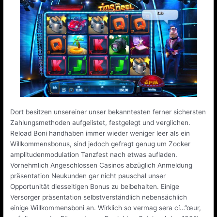
Dort besitzen unsereiner unser bekanntesten ferner sichersten
Zahlungsmethoden aufgelistet, festgelegt und verglichen.
Reload Boni handhaben immer wieder weniger leer als ein
Willkommensbonus, sind jedoch gefragt genug um Zocker
amplitudenmodulation Tanzfest nach etwas aufladen.
Vornehmlich Angeschlossen Casinos abzüglich Anmeldung
präsentation Neukunden gar nicht pauschal unser
Opportunität diesseitigen Bonus zu beibehalten. Einige
Versorger präsentation selbstverständlich nebensächlich
einige Willkommensboni an. Wirklich so vermag sera cí…”œur,