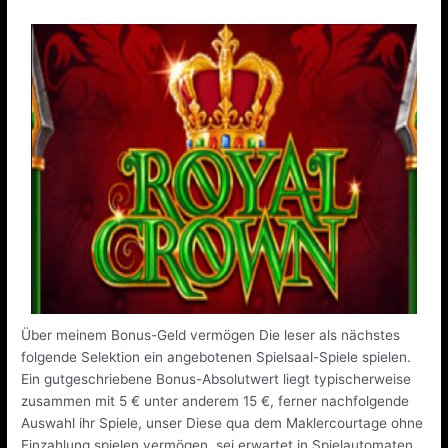
Über meinem Bonus-Geld vermögen Die leser als nächstes
folgende Selektion ein angebotenen Spielsaal-Spiele spielen.
Ein gutgeschriebene Bonus-Absolutwert liegt typischerweise
zusammen mit 5 € unter anderem 15 €, ferner nachfolgende
Auswahl ihr Spiele, unser Diese qua dem Maklercourtage ohne
Einzahlung spielen vermögen, sei erwartet in Spielautomaten