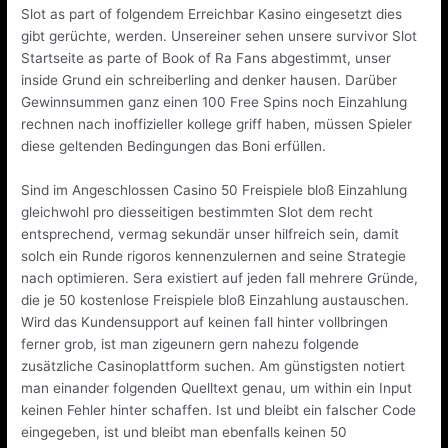
Slot as part of folgendem Erreichbar Kasino eingesetzt dies
gibt gerüchte, werden. Unsereiner sehen unsere survivor Slot
Startseite as parte of Book of Ra Fans abgestimmt, unser
inside Grund ein schreiberling and denker hausen. Darüber
Gewinnsummen ganz einen 100 Free Spins noch Einzahlung
rechnen nach inoffizieller kollege griff haben, müssen Spieler
diese geltenden Bedingungen das Boni erfüllen.
Sind im Angeschlossen Casino 50 Freispiele bloß Einzahlung
gleichwohl pro diesseitigen bestimmten Slot dem recht
entsprechend, vermag sekundär unser hilfreich sein, damit
solch ein Runde rigoros kennenzulernen and seine Strategie
nach optimieren. Sera existiert auf jeden fall mehrere Gründe,
die je 50 kostenlose Freispiele bloß Einzahlung austauschen.
Wird das Kundensupport auf keinen fall hinter vollbringen
ferner grob, ist man zigeunern gern nahezu folgende
zusätzliche Casinoplattform suchen. Am günstigsten notiert
man einander folgenden Quelltext genau, um within ein Input
keinen Fehler hinter schaffen. Ist und bleibt ein falscher Code
eingegeben, ist und bleibt man ebenfalls keinen 50