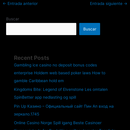
←
Entrada anterior
Entrada siguiente
→
Buscar
Buscar
Recent Posts
Gambling ice casino no deposit bonus codes
enterprise Holdem web based poker laws How to
gamble Caribbean hold em
Kingdoms Bite: Legend of Elvenstone Les omtalen
SpinBetter app nedlasting og spill
Pin Up Казино – Официальный сайт Пин Ап вход на
зеркало.1745
Online Casino Norge Spill igang Beste Casinoer