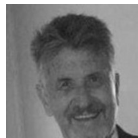
Ir
al
contenido