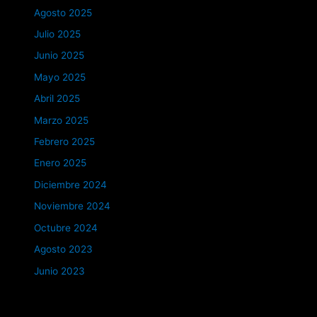
Agosto 2025
Julio 2025
Junio 2025
Mayo 2025
Abril 2025
Marzo 2025
Febrero 2025
Enero 2025
Diciembre 2024
Noviembre 2024
Octubre 2024
Agosto 2023
Junio 2023