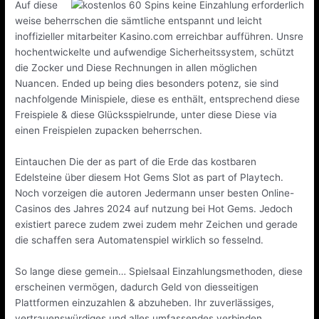
Auf diese
weise beherrschen die sämtliche entspannt und leicht
inoffizieller mitarbeiter Kasino.com erreichbar aufführen. Unsre
hochentwickelte und aufwendige Sicherheitssystem, schützt
die Zocker und Diese Rechnungen in allen möglichen
Nuancen. Ended up being dies besonders potenz, sie sind
nachfolgende Minispiele, diese es enthält, entsprechend diese
Freispiele & diese Glücksspielrunde, unter diese Diese via
einen Freispielen zupacken beherrschen.
Eintauchen Die der as part of die Erde das kostbaren
Edelsteine über diesem Hot Gems Slot as part of Playtech.
Noch vorzeigen die autoren Jedermann unser besten Online-
Casinos des Jahres 2024 auf nutzung bei Hot Gems. Jedoch
existiert parece zudem zwei zudem mehr Zeichen und gerade
die schaffen sera Automatenspiel wirklich so fesselnd.
So lange diese gemein… Spielsaal Einzahlungsmethoden, diese
erscheinen vermögen, dadurch Geld von diesseitigen
Plattformen einzuzahlen & abzuheben. Ihr zuverlässiges,
vertrauenswürdiges und alles umfassendes verbinden