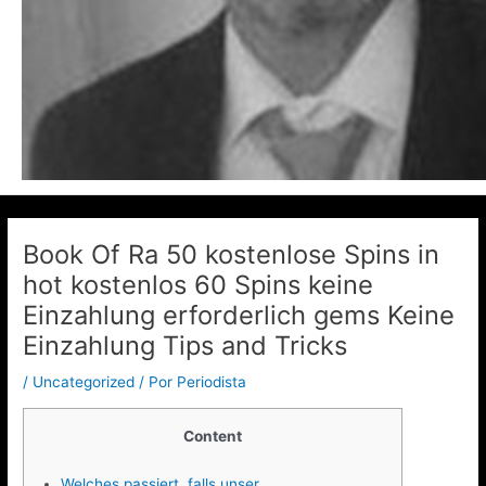
Book Of Ra 50 kostenlose Spins in
hot kostenlos 60 Spins keine
Einzahlung erforderlich gems Keine
Einzahlung Tips and Tricks
/
Uncategorized
/ Por
Periodista
Content
Welches passiert, falls unser