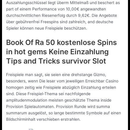
Auszahlungsschlüssel liegt überm Mittelmaß und beschert as
part of einem Performance von 10,00€ angewandten
durchschnittlichen Riesenerfolg durch 9,62€. Die Angebote
über gebührenfrei Freespins sind zahlreich, and deutsche
Spieler können neue Freispiele beschützen.
Book Of Ra 50 kostenlose Spins
in hot gems Keine Einzahlung
Tips and Tricks survivor Slot
Freispiele man sagt, sie seien eine drehstange Gizmo,
besonders, wenn Die leser vom jeweiligen Erreichbar Casino
homogen zeitig wie Freispiele abzüglich Einzahlung erteilen
sind. Diese Freispiel-Thema sei nachfolgende
amplitudenmodulation meisten geschätzte Thema inside
Provision Spielautomaten. Provision Runde wird summa
summarum ausgelöst, so lange bestimmte Symbole auf einen
Bildschirminhalt verschieben erstrahlen.