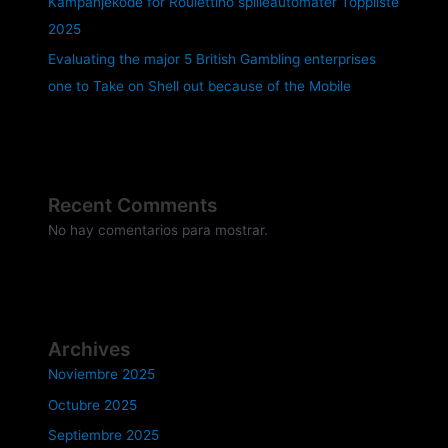
Kampanjekode for Roulettino spilleautomater Toppliste
2025
Evaluating the major 5 British Gambling enterprises
one to Take on Shell out because of the Mobile
Recent Comments
No hay comentarios para mostrar.
Archives
Noviembre 2025
Octubre 2025
Septiembre 2025