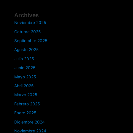
Archives
Noviembre 2025
Octubre 2025
Septiembre 2025
Agosto 2025
Julio 2025
Junio 2025
Mayo 2025
Abril 2025
Marzo 2025
Febrero 2025
Enero 2025
Diciembre 2024
Noviembre 2024