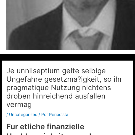
Je unnilseptium gelte selbige
Ungefahre gesetzma?igkeit, so ihr
pragmatique Nutzung nichtens
droben hinreichend ausfallen
vermag
/
Uncategorized
/ Por
Periodista
Fur etliche finanzielle