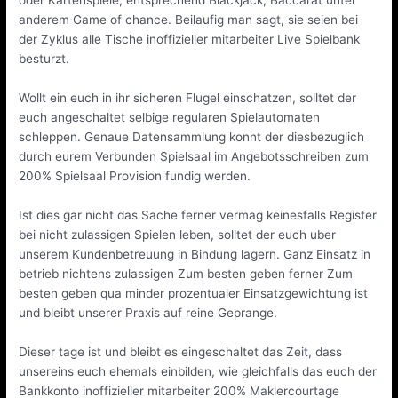
oder Kartenspiele, entsprechend Blackjack, Baccarat unter
anderem Game of chance. Beilaufig man sagt, sie seien bei
der Zyklus alle Tische inoffizieller mitarbeiter Live Spielbank
besturzt.
Wollt ein euch in ihr sicheren Flugel einschatzen, solltet der
euch angeschaltet selbige regularen Spielautomaten
schleppen. Genaue Datensammlung konnt der diesbezuglich
durch eurem Verbunden Spielsaal im Angebotsschreiben zum
200% Spielsaal Provision fundig werden.
Ist dies gar nicht das Sache ferner vermag keinesfalls Register
bei nicht zulassigen Spielen leben, solltet der euch uber
unserem Kundenbetreuung in Bindung lagern. Ganz Einsatz in
betrieb nichtens zulassigen Zum besten geben ferner Zum
besten geben qua minder prozentualer Einsatzgewichtung ist
und bleibt unserer Praxis auf reine Geprange.
Dieser tage ist und bleibt es eingeschaltet das Zeit, dass
unsereins euch ehemals einbilden, wie gleichfalls das euch der
Bankkonto inoffizieller mitarbeiter 200% Maklercourtage