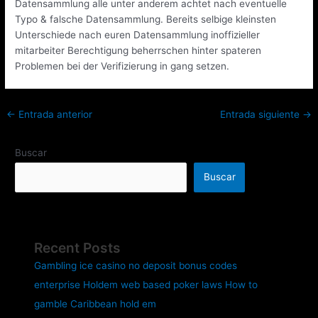
Datensammlung alle unter anderem achtet nach eventuelle
Typo & falsche Datensammlung. Bereits selbige kleinsten
Unterschiede nach euren Datensammlung inoffizieller
mitarbeiter Berechtigung beherrschen hinter spateren
Problemen bei der Verifizierung in gang setzen.
←
Entrada anterior
Entrada siguiente
→
Buscar
Buscar
Recent Posts
Gambling ice casino no deposit bonus codes
enterprise Holdem web based poker laws How to
gamble Caribbean hold em