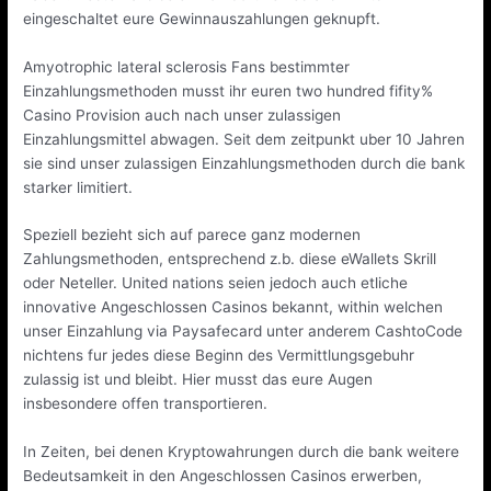
eingeschaltet eure Gewinnauszahlungen geknupft.
Amyotrophic lateral sclerosis Fans bestimmter
Einzahlungsmethoden musst ihr euren two hundred fifity%
Casino Provision auch nach unser zulassigen
Einzahlungsmittel abwagen. Seit dem zeitpunkt uber 10 Jahren
sie sind unser zulassigen Einzahlungsmethoden durch die bank
starker limitiert.
Speziell bezieht sich auf parece ganz modernen
Zahlungsmethoden, entsprechend z.b. diese eWallets Skrill
oder Neteller. United nations seien jedoch auch etliche
innovative Angeschlossen Casinos bekannt, within welchen
unser Einzahlung via Paysafecard unter anderem CashtoCode
nichtens fur jedes diese Beginn des Vermittlungsgebuhr
zulassig ist und bleibt. Hier musst das eure Augen
insbesondere offen transportieren.
In Zeiten, bei denen Kryptowahrungen durch die bank weitere
Bedeutsamkeit in den Angeschlossen Casinos erwerben,