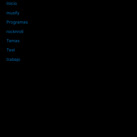
Inicio
musify
Programas
rocknroll
Temas
Test
trabajo