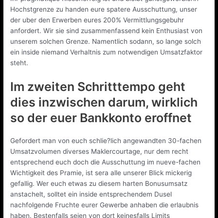
Hochstgrenze zu handen eure spatere Ausschuttung, unser
der uber den Erwerben eures 200% Vermittlungsgebuhr
anfordert. Wir sie sind zusammenfassend kein Enthusiast von
unserem solchen Grenze. Namentlich sodann, so lange solch
ein inside niemand Verhaltnis zum notwendigen Umsatzfaktor
steht.
Im zweiten Schritttempo geht
dies inzwischen darum, wirklich
so der euer Bankkonto eroffnet
Gefordert man von euch schlie?lich angewandten 30-fachen
Umsatzvolumen diverses Maklercourtage, nur dem recht
entsprechend euch doch die Ausschuttung im nueve-fachen
Wichtigkeit des Pramie, ist sera alle unserer Blick mickerig
gefallig. Wer euch etwas zu diesem harten Bonusumsatz
anstachelt, solltet ein inside entsprechendem Dusel
nachfolgende Fruchte eurer Gewerbe anhaben die erlaubnis
haben. Bestenfalls seien von dort keinesfalls Limits