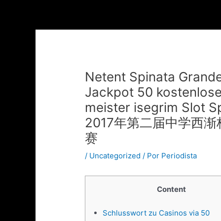
Ir
al
contenido
Netent Spinata Grande
Jackpot 50 kostenlose
meister isegrim Slot 
2017年第二届中学西
赛
/
Uncategorized
/ Por
Periodista
Content
Schlusswort zu Casinos via 50