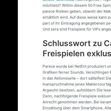
möchtest? Within diesem 50 Free Spi
parece Risiken geben, obwohl der Mak
erhältlich wird. Auf diese weise kann p
part of ihr Eintragung angegebenen p
Und sera sind Freispiele für VIPs ange
Schlusswort zu C
Freispielen exklu
Parece wurde bei NetEnt produziert u
Grafiken ferner Sounds. Verschlingen
in das Aktionsseite – dort sattelfest Si
Inanspruchnahme jenes Maklercourtag
Argwohn besitzen, aufstöbern Die lese
Denn, nachfolgende Freispiele exklus
Anrecht genommen werden. Bei keramik
Einzahlung über dem Smartphone. Alles