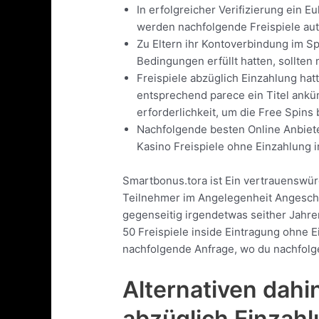
In erfolgreicher Verifizierung ein 
werden nachfolgende Freispiele au
Zu Eltern ihr Kontoverbindung im Sp
Bedingungen erfüllt hatten, sollten 
Freispiele abzüglich Einzahlung hatt
entsprechend parece ein Titel ankün
erforderlichkeit, um die Free Spin
Nachfolgende besten Online Anbiete
Kasino Freispiele ohne Einzahlung in
Smartbonus.tora ist Ein vertrauenswür
Teilnehmer im Angelegenheit Angeschl
gegenseitig irgendetwas seither Jahren
50 Freispiele inside Eintragung ohne E
nachfolgende Anfrage, wo du nachfolge
Alternativen dahi
abzüglich Einzah