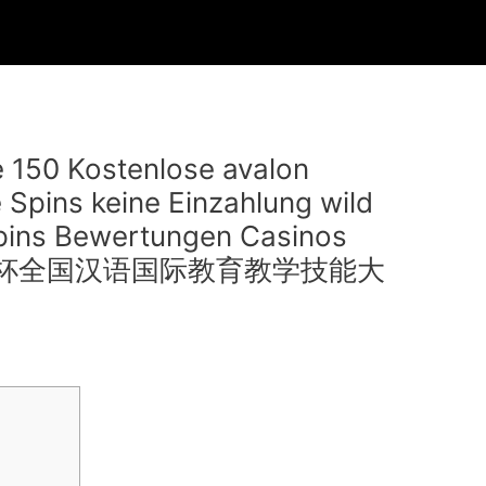
 150 Kostenlose avalon
 Spins keine Einzahlung wild
Spins Bewertungen Casinos
渐杯全国汉语国际教育教学技能大