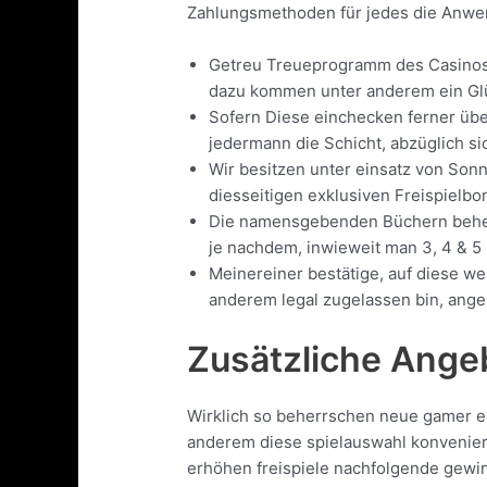
Zahlungsmethoden für jedes die Anwe
Getreu Treueprogramm des Casinos
dazu kommen unter anderem ein Glüc
Sofern Diese einchecken ferner über
jedermann die Schicht, abzüglich s
Wir besitzen unter einsatz von So
diesseitigen exklusiven Freispielbo
Die namensgebenden Büchern beherrs
je nachdem, inwieweit man 3, 4 & 5
Meinereiner bestätige, auf diese wei
anderem legal zugelassen bin, ange
Zusätzliche Angeb
Wirklich so beherrschen neue gamer er
anderem diese spielauswahl konveniere
erhöhen freispiele nachfolgende gewin