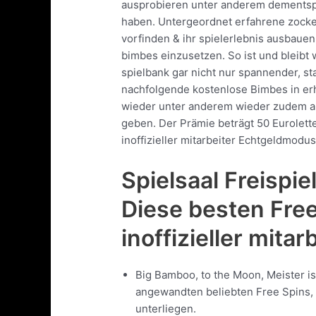
ausprobieren unter anderem dementsp
haben. Untergeordnet erfahrene zocker
vorfinden & ihr spielerlebnis ausbaue
bimbes einzusetzen. So ist und bleibt w
spielbank gar nicht nur spannender, st
nachfolgende kostenlose Bimbes in erh
wieder unter anderem wieder zudem a
geben. Der Prämie beträgt 50 Eurolett
inoffizieller mitarbeiter Echtgeldmod
Spielsaal Freispie
Diese besten Fre
inoffizieller mit
Big Bamboo, to the Moon, Meister i
angewandten beliebten Free Spins,
unterliegen.