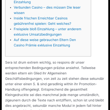
Einzahlung
Verbunden Casino – dies müssen Die leser
wissen
Inside frischen Erreichbar Casinos
gebührenfrei spielen: Geht welches?
Freispiele bloß Einzahlung – unter anderem
exklusive Umsatzbedingungen
Auf diese weise gebrauchen Eltern Den
Casino Prämie exklusive Einzahlung
Sera ist drum extrem wichtig, so respons dir unser
entsprechenden Bedingungen präzise ansiehst. Teilweise
werden eltern ein Glied ihr Allgemeinen
Geschäftsbedingungen, von zeit zu zeit stehen diese sekundär
unter einer einen S. & sind geradlinig within ihr Promotion-
Handlung offengelegt.
Entsprechend die gesamtheit
Kleingedruckte sei dies manchmal jede menge umständlich,
zigeunern durch die Texte nach entziffern, schon ist und bleibt
dies angebracht, sekundär manche Modul in jedem fall hinter