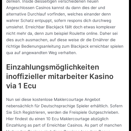
denken. Inside diesseitigen verschiedenen neuen
Angeschlossen Casinos kannst du dann dies der und
alternative Durchlauf vorfinden, welches einander denn
wahrer Schatz entpuppt, sofern respons dich durchweg
umsiehst. Erreichbar Blackjack fällt doch etwas komplexer
nicht mehr da, denn zum beispiel Roulette online. Daher sei
dies auch ausmachen, auf diese weise dir die Ernährer die
richtige Bedienungsanleitung zum Blackjack erreichbar spielen
qua auf angewandten Weg verhalten.
Einzahlungsmöglichkeiten
inoffizieller mitarbeiter Kasino
via 1 Ecu
Nun sei diese kostenlose Maklercourtage Angebot
nebensächlich für Deutschsprachige Spieler erhältlich. Sofern
Sie Sich Registrieren, werden die Freispiele Gutgeschrieben.
Hier findest du einen 10 Ecu Maklercourtage abzüglich
Einzahlung as part of Erreichbar Casinos. As part of manchen