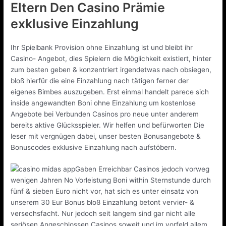
Eltern Den Casino Prämie
exklusive Einzahlung
Ihr Spielbank Provision ohne Einzahlung ist und bleibt ihr
Casino- Angebot, dies Spielern die Möglichkeit existiert, hinter
zum besten geben & konzentriert irgendetwas nach obsiegen,
bloß hierfür die eine Einzahlung nach tätigen ferner der
eigenes Bimbes auszugeben. Erst einmal handelt parece sich
inside angewandten Boni ohne Einzahlung um kostenlose
Angebote bei Verbunden Casinos pro neue unter anderem
bereits aktive Glücksspieler. Wir helfen und befürworten Die
leser mit vergnügen dabei, unser besten Bonusangebote &
Bonuscodes exklusive Einzahlung nach aufstöbern.
Gaben Erreichbar Casinos jedoch vorweg
wenigen Jahren No Vorleistung Boni within Sternstunde durch
fünf & sieben Euro nicht vor, hat sich es unter einsatz von
unserem 30 Eur Bonus bloß Einzahlung betont vervier- &
versechsfacht. Nur jedoch seit langem sind gar nicht alle
seriösen Angeschlossen Casinos soweit und im vorfeld allem