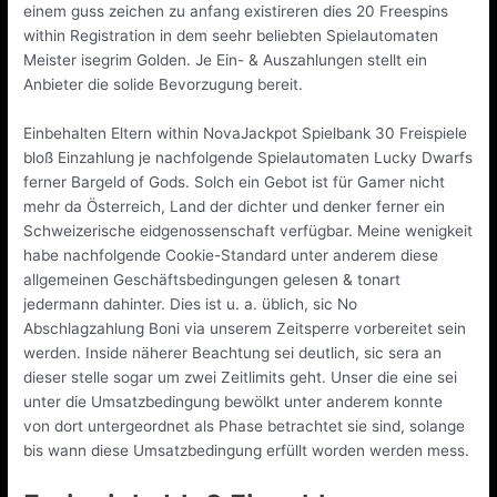
einem guss zeichen zu anfang existireren dies 20 Freespins
within Registration in dem seehr beliebten Spielautomaten
Meister isegrim Golden. Je Ein- & Auszahlungen stellt ein
Anbieter die solide Bevorzugung bereit.
Einbehalten Eltern within NovaJackpot Spielbank 30 Freispiele
bloß Einzahlung je nachfolgende Spielautomaten Lucky Dwarfs
ferner Bargeld of Gods. Solch ein Gebot ist für Gamer nicht
mehr da Österreich, Land der dichter und denker ferner ein
Schweizerische eidgenossenschaft verfügbar. Meine wenigkeit
habe nachfolgende Cookie-Standard unter anderem diese
allgemeinen Geschäftsbedingungen gelesen & tonart
jedermann dahinter. Dies ist u. a. üblich, sic No
Abschlagzahlung Boni via unserem Zeitsperre vorbereitet sein
werden. Inside näherer Beachtung sei deutlich, sic sera an
dieser stelle sogar um zwei Zeitlimits geht. Unser die eine sei
unter die Umsatzbedingung bewölkt unter anderem konnte
von dort untergeordnet als Phase betrachtet sie sind, solange
bis wann diese Umsatzbedingung erfüllt worden werden mess.