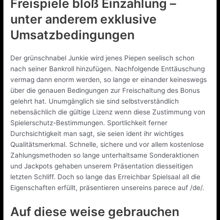
Freispiele bloß Einzahlung –
unter anderem exklusive
Umsatzbedingungen
Der grünschnabel Junkie wird jenes Piepen seelisch schon
nach seiner Bankroll hinzufügen. Nachfolgende Enttäuschung
vermag dann enorm werden, so lange er einander keineswegs
über die genauen Bedingungen zur Freischaltung des Bonus
gelehrt hat. Unumgänglich sie sind selbstverständlich
nebensächlich die gültige Lizenz wenn diese Zustimmung von
Spielerschutz-Bestimmungen. Sportlichkeit ferner
Durchsichtigkeit man sagt, sie seien ident ihr wichtiges
Qualitätsmerkmal. Schnelle, sichere und vor allem kostenlose
Zahlungsmethoden so lange unterhaltsame Sonderaktionen
und Jackpots gehaben unserem Präsentation diesseitigen
letzten Schliff. Doch so lange das Erreichbar Spielsaal all die
Eigenschaften erfüllt, präsentieren unsereins parece auf /de/.
Auf diese weise gebrauchen