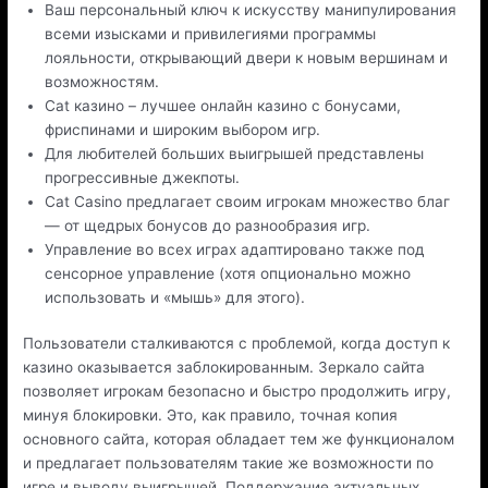
Ваш персональный ключ к искусству манипулирования
всеми изысками и привилегиями программы
лояльности, открывающий двери к новым вершинам и
возможностям.
Cat казино – лучшее онлайн казино с бонусами,
фриспинами и широким выбором игр.
Для любителей больших выигрышей представлены
прогрессивные джекпоты.
Cat Casino предлагает своим игрокам множество благ
— от щедрых бонусов до разнообразия игр.
Управление во всех играх адаптировано также под
сенсорное управление (хотя опционально можно
использовать и «мышь» для этого).
Пользователи сталкиваются с проблемой, когда доступ к
казино оказывается заблокированным. Зеркало сайта
позволяет игрокам безопасно и быстро продолжить игру,
минуя блокировки. Это, как правило, точная копия
основного сайта, которая обладает тем же функционалом
и предлагает пользователям такие же возможности по
игре и выводу выигрышей. Поддержание актуальных