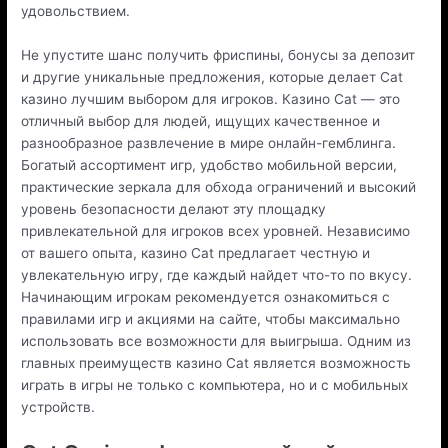
удовольствием.
Не упустите шанс получить фриспины, бонусы за депозит
и другие уникальные предложения, которые делает Cat
казино лучшим выбором для игроков. Казино Cat — это
отличный выбор для людей, ищущих качественное и
разнообразное развлечение в мире онлайн-гемблинга.
Богатый ассортимент игр, удобство мобильной версии,
практические зеркала для обхода ограничений и высокий
уровень безопасности делают эту площадку
привлекательной для игроков всех уровней. Независимо
от вашего опыта, казино Cat предлагает честную и
увлекательную игру, где каждый найдет что-то по вкусу.
Начинающим игрокам рекомендуется ознакомиться с
правилами игр и акциями на сайте, чтобы максимально
использовать все возможности для выигрыша. Одним из
главных преимуществ казино Cat является возможность
играть в игры не только с компьютера, но и с мобильных
устройств.