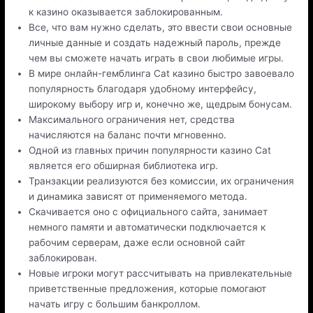
к казино оказывается заблокированным.
Все, что вам нужно сделать, это ввести свои основные
личные данные и создать надежный пароль, прежде
чем вы сможете начать играть в свои любимые игры.
В мире онлайн-гемблинга Cat казино быстро завоевало
популярность благодаря удобному интерфейсу,
широкому выбору игр и, конечно же, щедрым бонусам.
Максимального ограничения нет, средства
начисляются на баланс почти мгновенно.
Одной из главных причин популярности казино Cat
является его обширная библиотека игр.
Транзакции реализуются без комиссии, их ограничения
и динамика зависят от применяемого метода.
Скачивается оно с официального сайта, занимает
немного памяти и автоматически подключается к
рабочим серверам, даже если основной сайт
заблокирован.
Новые игроки могут рассчитывать на привлекательные
приветственные предложения, которые помогают
начать игру с большим банкроллом.