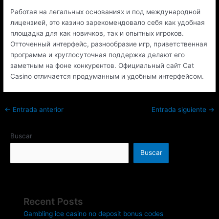
Работая на легальных основаниях и под международной
лицензией, это казино зарекомендовало себя как удобная
площадка для как новичков, так и опытных игроков.
Отточенный интерфейс, разнообразие игр, приветственная
программа и круглосуточная поддержка делают его
заметным на фоне конкурентов. Официальный сайт Cat
Casino отличается продуманным и удобным интерфейсом.
←
Entrada anterior
Entrada siguiente
→
Buscar
Buscar
Recent Posts
Gambling ice casino no deposit bonus codes