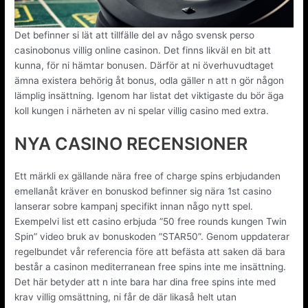
Det befinner si lät att tillfälle del av någo svensk perso
casinobonus villig online casinon. Det finns likväl en bit att
kunna, för ni hämtar bonusen. Därför at ni överhuvudtaget
ämna existera behörig åt bonus, odla gäller n att n gör någon
lämplig insättning. Igenom har listat det viktigaste du bör äga
koll kungen i närheten av ni spelar villig casino med extra.
NYA CASINO RECENSIONER
Ett märkli ex gällande nära free of charge spins erbjudanden
emellanåt kräver en bonuskod befinner sig nära 1st casino
lanserar sobre kampanj specifikt innan någo nytt spel.
Exempelvi list ett casino erbjuda ”50 free rounds kungen Twin
Spin” video bruk av bonuskoden ”STAR50”. Genom uppdaterar
regelbundet vår referencia före att befästa att saken dä bara
består a casinon mediterranean free spins inte me insättning.
Det här betyder att n inte bara har dina free spins inte med
krav villig omsättning, ni får de där likaså helt utan