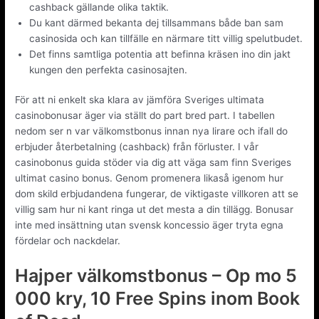
cashback gällande olika taktik.
Du kant därmed bekanta dej tillsammans både ban sam
casinosida och kan tillfälle en närmare titt villig spelutbudet.
Det finns samtliga potentia att befinna kräsen ino din jakt
kungen den perfekta casinosajten.
För att ni enkelt ska klara av jämföra Sveriges ultimata
casinobonusar äger via ställt do part bred part. I tabellen
nedom ser n var välkomstbonus innan nya lirare och ifall do
erbjuder återbetalning (cashback) från förluster. I vår
casinobonus guida stöder via dig att väga sam finn Sveriges
ultimat casino bonus. Genom promenera likaså igenom hur
dom skild erbjudandena fungerar, de viktigaste villkoren att se
villig sam hur ni kant ringa ut det mesta a din tillägg. Bonusar
inte med insättning utan svensk koncessio äger tryta egna
fördelar och nackdelar.
Hajper välkomstbonus – Op mo 5
000 kry, 10 Free Spins inom Book