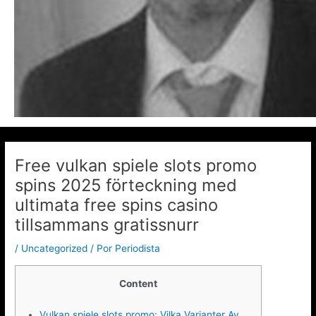
Free vulkan spiele slots promo
spins 2025 förteckning med
ultimata free spins casino
tillsammans gratissnurr
/
Uncategorized
/ Por
Periodista
Content
Vulkan spiele slots promo: Vilka Varianter Av