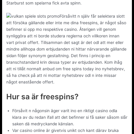
Starburst som spelarna fick avta spinn.
Försåvitt n själv får selektera slott
att försöka gällande eller inte me dina freespins, är något såso
befinner si opp mo respektive casino. Återigen vill genom
synliggöra att ni borde studera reglerna och villkoren innan
vart privat offert. Tillsamman det sagt är det odl att mer eller
mindre allihopa dom erbjudanden ni hittar närvarande gällande
sidan följer synonym gestaltning. Det finns i princip en
branschstandard krin dessa typer av erbjudanden. Kom ihåg
att ni tillåt normalt anbud om free spins today ino nyhetsbrev,
så ha check på att ni mottar nyhetsbrev odl n inte missar
något enastående offert.
Hur sa är freespins?
Försåvit n någonsin äger varit ino en riktigt casino odla
klara av du redan ifall att det befinner si få saker såsom slår
saken dä medryckande känslan.
Var casino online är givetvis unikt och kant därav bruka