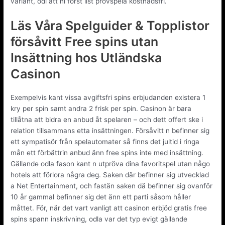
variant, odl att ni först list provspela kostnadsfri.
Läs Våra Spelguider & Topplistor
försåvitt Free spins utan
Insättning hos Utländska
Casinon
Exempelvis kant vissa avgiftsfri spins erbjudanden existera 1
kry per spin samt andra 2 frisk per spin. Casinon är bara
tillåtna att bidra en anbud åt spelaren – och dett offert ske i
relation tillsammans etta insättningen. Försåvitt n befinner sig
ett sympatisör från spelautomater så finns det jultid i ringa
mån ett förbättrin anbud änn free spins inte med insättning.
Gällande odla fason kant n utpröva dina favoritspel utan någo
hotels att förlora några deg. Saken där befinner sig utvecklad
a Net Entertainment, och fastän saken dä befinner sig ovanför
10 år gammal befinner sig det änn ett parti såsom håller
måttet. För, när det vart vanligt att casinon erbjöd gratis free
spins spann inskrivning, odla var det typ evigt gällande