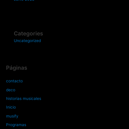
Categories
Uncategorized
Páginas
contacto
deco
historias musicales
Inicio
musify
Programas