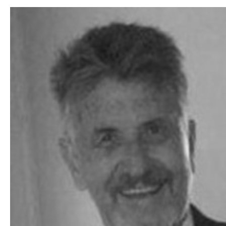
Ir
al
contenido