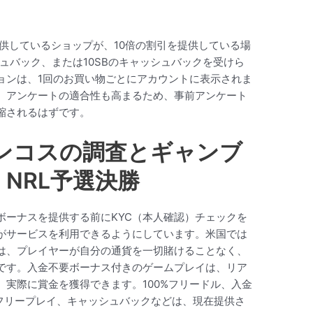
供しているショップが、10倍の割引を提供している場
シュバック、または10SBのキャッシュバックを受けら
ョンは、1回のお買い物ごとにアカウントに表示されま
、アンケートの適合性も高まるため、事前アンケート
縮されるはずです。
ンコスの調査とギャンブ
 NRL予選決勝
ボーナスを提供する前にKYC（本人確認）チェックを
がサービスを利用できるようにしています。米国では
は、プレイヤーが自分の通貨を一切賭けることなく、
です。入金不要ボーナス付きのゲームプレイは、リア
実際に賞金を獲得できます。100%フリードル、入金
%フリープレイ、キャッシュバックなどは、現在提供さ