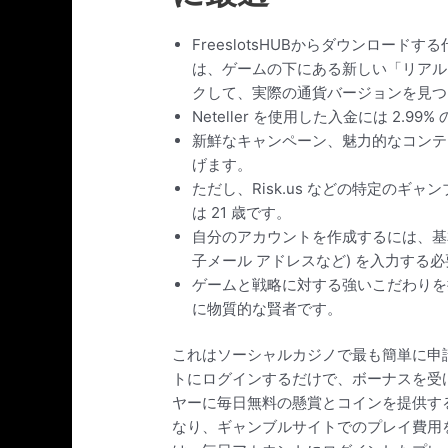
FreeslotsHUBからダウンロー
は、ゲームの下にある新しい「リアル
クして、実際の通貨バージョンを見つ
Neteller を使用した入金には 2.9
新鮮なキャンペーン、魅力的なコンテ
げます。
ただし、Risk.us などの特定のギ
は 21 歳です。
自分のアカウントを作成するには、基
子メール アドレスなど) を入力する
ゲームと戦略に対する強いこだわりを
に物質的な賢者です。
これはソーシャルカジノで最も簡単に申
トにログインするだけで、ボーナスを受
ヤーに毎日無料の懸賞とコインを提供す
なり、ギャンブルサイトでのプレイ費用を最