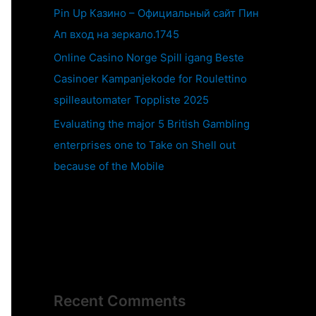
Pin Up Казино – Официальный сайт Пин
Ап вход на зеркало.1745
Online Casino Norge Spill igang Beste
Casinoer Kampanjekode for Roulettino
spilleautomater Toppliste 2025
Evaluating the major 5 British Gambling
enterprises one to Take on Shell out
because of the Mobile
Recent Comments