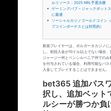
ルリソース：2025 NRL予選決勝
ゲーミングパブ – ジャックポット
に最適
ソーシャルカジノゴールドコイン
プコインボーナスとは対照的）
新規プレイヤーは、ボルガータカジノに
し、初回入金が10ドル以上でない場合
ジャージー州とペンシルベニア州でのみ
を付与されている場合、利用可能なパス
入金してプレイすることはできません。
bet365 追加パスワ
択し、追加ベットで
ルシーが勝つか負