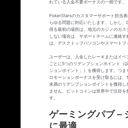
れている入金不要ボーナスの一例です。
PokerStarsのカスタマーサポート担
らゆる問題に対応いたします。しかし、D
得る最初の場所は、地元のカジノのカス
しない場合は、サポートチームに連絡す
は、デスクトップパソコンやスマートフ
ユーザーは、入金したレーキまたはイベ
ごとに5つのリデンプションポイント（
ションポイント」）を獲得します。つま
ロモーションボーナスを受け取るには、1
未満のリデンプションポイントを獲得し
ません。ビットコインは世界中で注目を
す。
ゲーミングパブ –
に最適