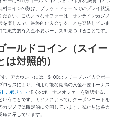
ヤーに510万ゴールドコインと0.3ドルの懸賞コイン
無料コインの数は、プラットフォームでのプレイ状況
ください。このようなオファーは、オンラインカジノ
験を楽しんで、最終的に入金することを期待していま
件で魅力的な入金不要ボーナスを見つけることです。
ゴールドコイン（スイー
とは対照的）
が必要です。アカウントには、$100のフリープレイ入金ボー
プロセスにより、利用可能な最高の入金不要ボーナス
a $1 デポジット
多くのボーナスオファーを確認するこ
ということです。カジノによってはクーポンコードを
のカジノでは限定的に公開しています。私たちは各カ
明確に示しています。