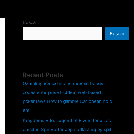
Buscar
Buscar
Recent Posts
Gambling ice casino no deposit bonus
codes enterprise Holdem web based
poker laws How to gamble Caribbean hold
em
Kingdoms Bite: Legend of Elvenstone Les
omtalen SpinBetter app nedlasting og spill