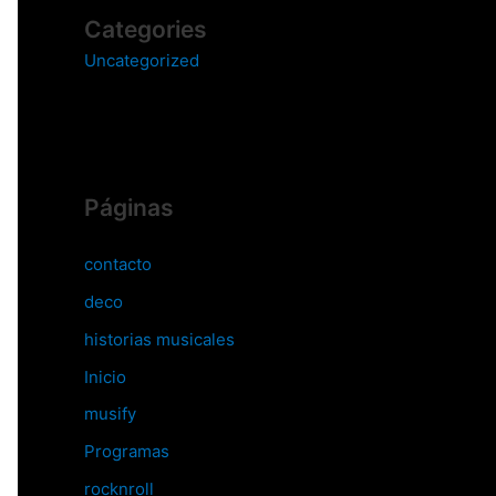
Categories
Uncategorized
Páginas
contacto
deco
historias musicales
Inicio
musify
Programas
rocknroll