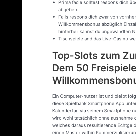
Prima facie solltest respons dich ü
abgeben.
Falls respons dich zwar von vornhe
Willkommensbonus abzüglich Einzah
hinterher kannst du angewandten N
Tischspiele and das Live-Casino we
Top-Slots zum Zu
Dem 50 Freispiel
Willkommensbon
Ein Computer-nutzer ist und bleibt fol
diese Spielbank Smartphone App unte
Kalendertag via seinem Smartphone nu
wird wohl tatsächlich ohne ausnahme d
welches daraus resultierende Echtgeld
einen Master within Kommerzialisierun