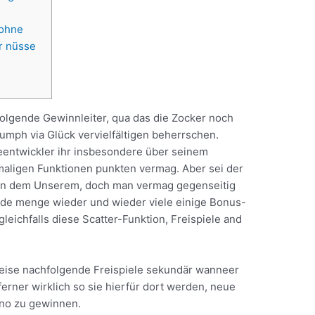
 ohne
ür nüsse
folgende Gewinnleiter, qua das die Zocker noch
mph via Glück vervielfältigen beherrschen.
eentwickler ihr insbesondere über seinem
aligen Funktionen punkten vermag. Aber sei der
 an dem Unserem, doch man vermag gegenseitig
jede menge wieder und wieder viele einige Bonus-
leichfalls diese Scatter-Funktion, Freispiele and
weise nachfolgende Freispiele sekundär wanneer
erner wirklich so sie hierfür dort werden, neue
no zu gewinnen.