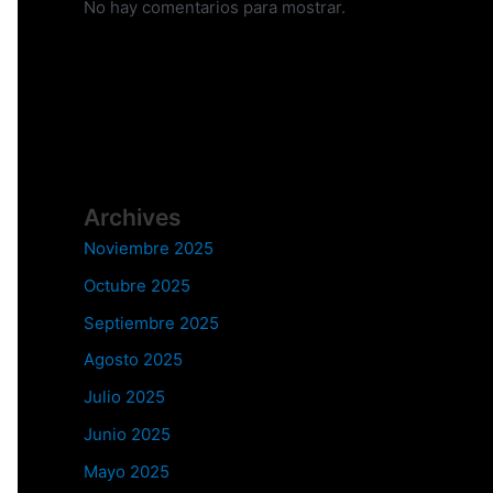
No hay comentarios para mostrar.
Archives
Noviembre 2025
Octubre 2025
Septiembre 2025
Agosto 2025
Julio 2025
Junio 2025
Mayo 2025