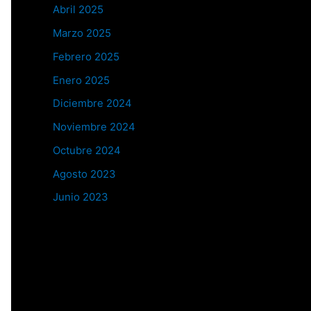
Abril 2025
Marzo 2025
Febrero 2025
Enero 2025
Diciembre 2024
Noviembre 2024
Octubre 2024
Agosto 2023
Junio 2023