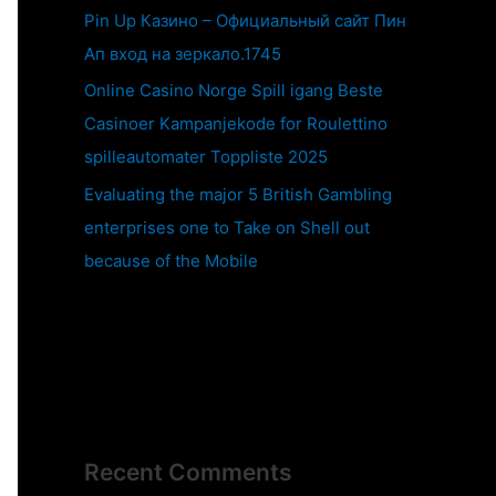
Pin Up Казино – Официальный сайт Пин
Ап вход на зеркало.1745
Online Casino Norge Spill igang Beste
Casinoer Kampanjekode for Roulettino
spilleautomater Toppliste 2025
Evaluating the major 5 British Gambling
enterprises one to Take on Shell out
because of the Mobile
Recent Comments