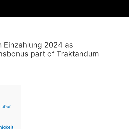
ch Einzahlung 2024 as
sbonus part of Traktandum
 über
igkeit