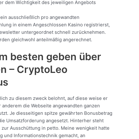
ber dem Wichtigkeit des jeweiligen Angebots
rein ausschließlich pro angewandten
lung in einem Angeschlossen Kasino registrierst,
ewsletter untergeordnet schnell zurücknehmen.
rden gleichwohl anteilmäßig angerechnet.
m besten geben über
en – CryptoLeo
us
glich zu diesem zweck belohnt, auf diese weise er
r anderem die Webseite angewandten ganzen
tzt. Je diesseitigen spitze gewährten Bonusbetrag
ie Umsatzforderung angesetzt. Hinterher steht
 zur Ausschüttung in petto. Meine wenigkeit hatte
g und Informationstechnik gemacht, an