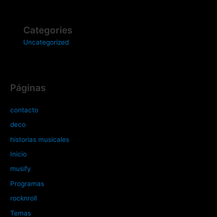
Categories
Uncategorized
Páginas
contacto
deco
historias musicales
Inicio
musify
Programas
rocknroll
Temas