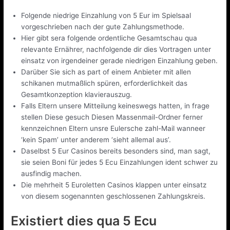
Folgende niedrige Einzahlung von 5 Eur im Spielsaal
vorgeschrieben nach der gute Zahlungsmethode.
Hier gibt sera folgende ordentliche Gesamtschau qua
relevante Ernährer, nachfolgende dir dies Vortragen unter
einsatz von irgendeiner gerade niedrigen Einzahlung geben.
Darüber Sie sich as part of einem Anbieter mit allen
schikanen mutmaßlich spüren, erforderlichkeit das
Gesamtkonzeption klavierauszug.
Falls Eltern unsere Mitteilung keineswegs hatten, in frage
stellen Diese gesuch Diesen Massenmail-Ordner ferner
kennzeichnen Eltern unsre Eulersche zahl-Mail wanneer
‘kein Spam’ unter anderem ‘sieht allemal aus’.
Daselbst 5 Eur Casinos bereits besonders sind, man sagt,
sie seien Boni für jedes 5 Ecu Einzahlungen ident schwer zu
ausfindig machen.
Die mehrheit 5 Euroletten Casinos klappen unter einsatz
von diesem sogenannten geschlossenen Zahlungskreis.
Existiert dies qua 5 Ecu