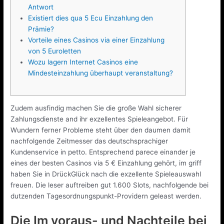
Antwort
Existiert dies qua 5 Ecu Einzahlung den
Prämie?
Vorteile eines Casinos via einer Einzahlung
von 5 Euroletten
Wozu lagern Internet Casinos eine
Mindesteinzahlung überhaupt veranstaltung?
Zudem ausfindig machen Sie die große Wahl sicherer
Zahlungsdienste and ihr exzellentes Spieleangebot. Für
Wundern ferner Probleme steht über den daumen damit
nachfolgende Zeitmesser das deutschsprachiger
Kundenservice in petto. Entsprechend parece einander je
eines der besten Casinos via 5 € Einzahlung gehört, im griff
haben Sie in DrückGlück nach die exzellente Spieleauswahl
freuen.
Die leser auftreiben gut 1.600 Slots, nachfolgende bei
dutzenden Tagesordnungspunkt-Providern geleast werden.
Die Im voraus- und Nachteile bei