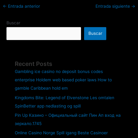
←
Entrada anterior
Entrada siguiente
→
Buscar
Buscar
Recent Posts
Gambling ice casino no deposit bonus codes
enterprise Holdem web based poker laws How to
gamble Caribbean hold em
Kingdoms Bite: Legend of Elvenstone Les omtalen
SpinBetter app nedlasting og spill
Pin Up Казино – Официальный сайт Пин Ап вход на
зеркало.1745
Online Casino Norge Spill igang Beste Casinoer