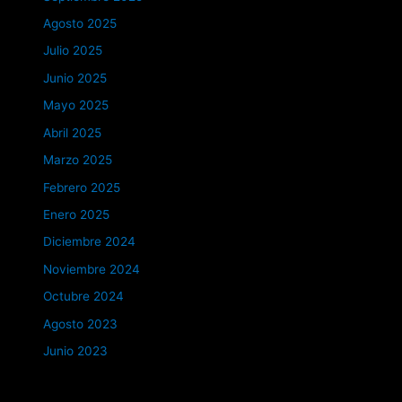
Agosto 2025
Julio 2025
Junio 2025
Mayo 2025
Abril 2025
Marzo 2025
Febrero 2025
Enero 2025
Diciembre 2024
Noviembre 2024
Octubre 2024
Agosto 2023
Junio 2023