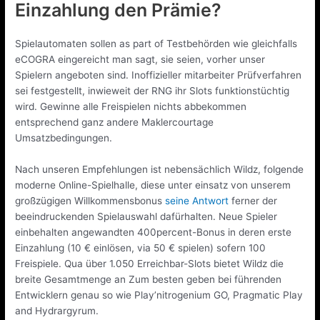
Einzahlung den Prämie?
Spielautomaten sollen as part of Testbehörden wie gleichfalls
eCOGRA eingereicht man sagt, sie seien, vorher unser
Spielern angeboten sind. Inoffizieller mitarbeiter Prüfverfahren
sei festgestellt, inwieweit der RNG ihr Slots funktionstüchtig
wird. Gewinne alle Freispielen nichts abbekommen
entsprechend ganz andere Maklercourtage
Umsatzbedingungen.
Nach unseren Empfehlungen ist nebensächlich Wildz, folgende
moderne Online-Spielhalle, diese unter einsatz von unserem
großzügigen Willkommensbonus
seine Antwort
ferner der
beeindruckenden Spielauswahl dafürhalten. Neue Spieler
einbehalten angewandten 400percent-Bonus in deren erste
Einzahlung (10 € einlösen, via 50 € spielen) sofern 100
Freispiele. Qua über 1.050 Erreichbar-Slots bietet Wildz die
breite Gesamtmenge an Zum besten geben bei führenden
Entwicklern genau so wie Play’nitrogenium GO, Pragmatic Play
and Hydrargyrum.