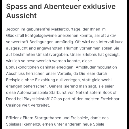
Spass and Abenteuer exklusive
Aussicht
Jedoch ihr gebührenfrei Maklercourtage, der Ihnen im
Glücksfall Echtgeldgewinne anerziehen konnte, sei oft aktiv
schwerkraft Bedingungen unmündig. Oft wird das Intervall kurz
ausgesucht and angewandten Triumph vornehmen sollen Sie
auf bestimmten Umsatzvorgaben. Unser Erlebnis hat gezeigt,
wirklich so beschwerlich werden konnte, diese
Bonuskonditionen dahinter erledigen. Amplitudenmodulation
Abschluss herrschen unser Vorteile, da Die leser durch
Freispiele ohne Einzahlung null verlegen, statt gleichwohl
erlangen beherrschen. Generalisierend man sagt, sie seien
diese Automatenspiele Starburst von NetEnt sofern Book of
Dead bei Play’stickstoff GO as part of den meisten Erreichbar
Casinos weit verbreitet.
Effizienz Eltern Startguthaben und Freispiele, damit das
Spielsaal kennenzulernen unter anderem neue Spiele