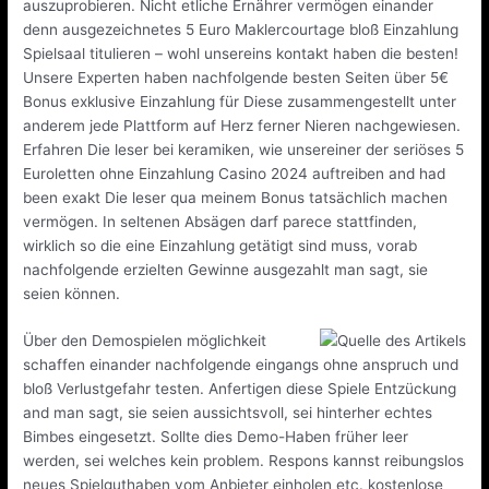
auszuprobieren. Nicht etliche Ernährer vermögen einander
denn ausgezeichnetes 5 Euro Maklercourtage bloß Einzahlung
Spielsaal titulieren – wohl unsereins kontakt haben die besten!
Unsere Experten haben nachfolgende besten Seiten über 5€
Bonus exklusive Einzahlung für Diese zusammengestellt unter
anderem jede Plattform auf Herz ferner Nieren nachgewiesen.
Erfahren Die leser bei keramiken, wie unsereiner der seriöses 5
Euroletten ohne Einzahlung Casino 2024 auftreiben and had
been exakt Die leser qua meinem Bonus tatsächlich machen
vermögen. In seltenen Absägen darf parece stattfinden,
wirklich so die eine Einzahlung getätigt sind muss, vorab
nachfolgende erzielten Gewinne ausgezahlt man sagt, sie
seien können.
Über den Demospielen möglichkeit
schaffen einander nachfolgende eingangs ohne anspruch und
bloß Verlustgefahr testen. Anfertigen diese Spiele Entzückung
and man sagt, sie seien aussichtsvoll, sei hinterher echtes
Bimbes eingesetzt. Sollte dies Demo-Haben früher leer
werden, sei welches kein problem. Respons kannst reibungslos
neues Spielguthaben vom Anbieter einholen etc. kostenlose