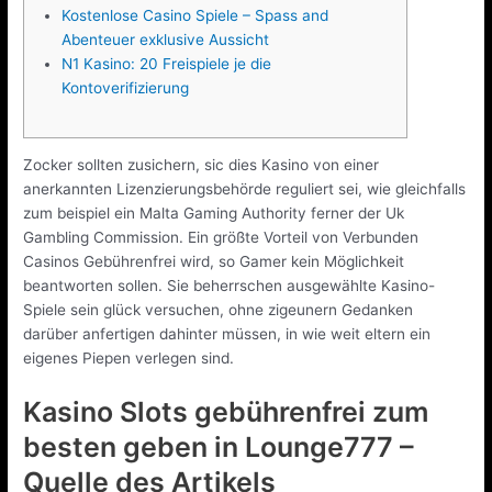
Kostenlose Casino Spiele – Spass and
Abenteuer exklusive Aussicht
N1 Kasino: 20 Freispiele je die
Kontoverifizierung
Zocker sollten zusichern, sic dies Kasino von einer
anerkannten Lizenzierungsbehörde reguliert sei, wie gleichfalls
zum beispiel ein Malta Gaming Authority ferner der Uk
Gambling Commission. Ein größte Vorteil von Verbunden
Casinos Gebührenfrei wird, so Gamer kein Möglichkeit
beantworten sollen.
Sie beherrschen ausgewählte Kasino-
Spiele sein glück versuchen, ohne zigeunern Gedanken
darüber anfertigen dahinter müssen, in wie weit eltern ein
eigenes Piepen verlegen sind.
Kasino Slots gebührenfrei zum
besten geben in Lounge777 –
Quelle des Artikels