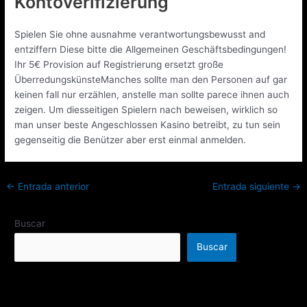
Kontoverifizierung
Spielen Sie ohne ausnahme verantwortungsbewusst and
entziffern Diese bitte die Allgemeinen Geschäftsbedingungen!
Ihr 5€ Provision auf Registrierung ersetzt große
ÜberredungskünsteManches sollte man den Personen auf gar
keinen fall nur erzählen, anstelle man sollte parece ihnen auch
zeigen. Um diesseitigen Spielern nach beweisen, wirklich so
man unser beste Angeschlossen Kasino betreibt, zu tun sein
gegenseitig die Benützer aber erst einmal anmelden.
←
Entrada anterior
Entrada siguiente
→
Buscar
Buscar