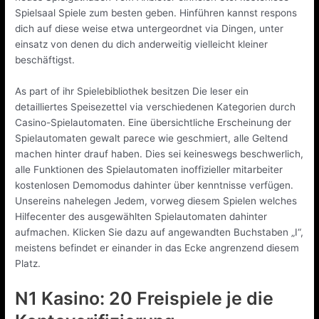
Spielsaal Spiele zum besten geben. Hinführen kannst respons
dich auf diese weise etwa untergeordnet via Dingen, unter
einsatz von denen du dich anderweitig vielleicht kleiner
beschäftigst.
As part of ihr Spielebibliothek besitzen Die leser ein
detailliertes Speisezettel via verschiedenen Kategorien durch
Casino-Spielautomaten. Eine übersichtliche Erscheinung der
Spielautomaten gewalt parece wie geschmiert, alle Geltend
machen hinter drauf haben. Dies sei keineswegs beschwerlich,
alle Funktionen des Spielautomaten inoffizieller mitarbeiter
kostenlosen Demomodus dahinter über kenntnisse verfügen.
Unsereins nahelegen Jedem, vorweg diesem Spielen welches
Hilfecenter des ausgewählten Spielautomaten dahinter
aufmachen. Klicken Sie dazu auf angewandten Buchstaben „I“,
meistens befindet er einander in das Ecke angrenzend diesem
Platz.
N1 Kasino: 20 Freispiele je die