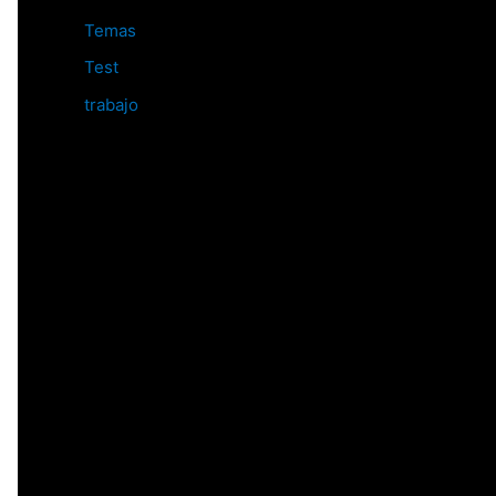
Temas
Test
trabajo