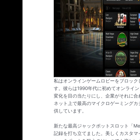
私はオンラインゲームロビーをブロック
す。彼らは1990年代に初めてオンライ
変化を目の当たりにし、企業がそれに合
ネット上で最高のマイクロゲーミングカ
供しています。
新たな最高ジャックポットスロット「Mega 
記録を打ち立てました。美しくカスタマ