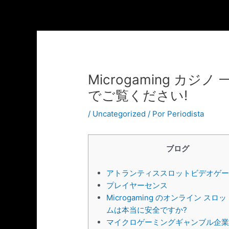
Ir
al
contenido
Microgaming カ
でご覧ください!
/
Uncategorized
/ Por
Periodista
ブログ
アトランティススロットビデオゲ
プレイヤーセンス
Microgaming のオンライン スロ
ムは本当に安全ですか?
マイクロゲーミングギャンブル企