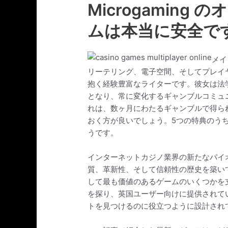
Microgaming
ムは本当に安全で
メイ
リーテリング、電子空間、そしてプレイ
抱く経験豊富なライターです。彼女は法
となり、常に変化するギャンブルコミュ
れは、数ヶ月にわたるギャンブルで得ら
おく方が良いでしょう。5つの特典のう
うです。
インターネットカジノ業界の新たなパイ
質、革新性、そして信頼性の歴史を築い
して最も価値のあるゲームのいくつかを
を探り、英国ユーザー向けに提供されて
トを見つけるのに役立つように設計され