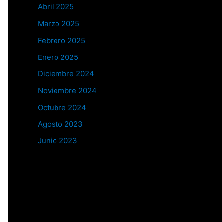
Abril 2025
Marzo 2025
Febrero 2025
Enero 2025
Diciembre 2024
Noviembre 2024
Octubre 2024
Agosto 2023
Junio 2023