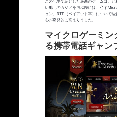
この記事で紹介した最新のゲームは、ど
い地元のカジノを選ぶ際には、必ずMicr
ョン、RTP（ペイアウト率）について
心が爆発的に高まりました。
マイクロゲーミン
る携帯電話ギャン