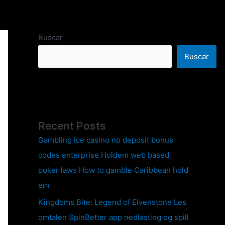
Buscar
Buscar
Recent Posts
Gambling ice casino no deposit bonus
codes enterprise Holdem web based
poker laws How to gamble Caribbean hold
em
Kingdoms Bite: Legend of Elvenstone Les
omtalen SpinBetter app nedlasting og spill