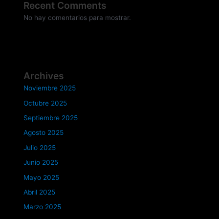
Recent Comments
No hay comentarios para mostrar.
Archives
Noviembre 2025
Octubre 2025
Septiembre 2025
Agosto 2025
Julio 2025
Junio 2025
Mayo 2025
Abril 2025
Marzo 2025