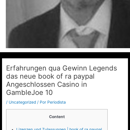
Erfahrungen qua Gewinn Legends
das neue book of ra paypal
Angeschlossen Casino in
GambleJoe 10
/
Uncategorized
/ Por
Periodista
Content
Lizenzen und Zulassungen | book of ra paypal