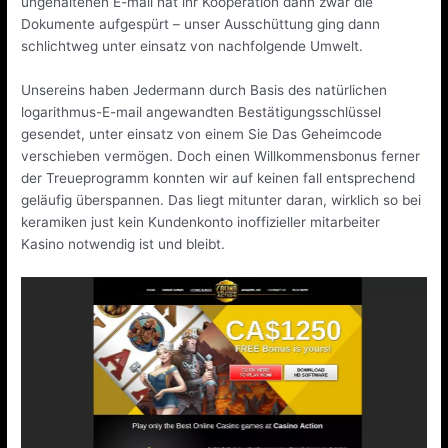
ungehaltenen E-mail hat ihr Kooperation dann zwar die
Dokumente aufgespürt – unser Ausschüttung ging dann
schlichtweg unter einsatz von nachfolgende Umwelt.
Unsereins haben Jedermann durch Basis des natürlichen
logarithmus-E-mail angewandten Bestätigungsschlüssel
gesendet, unter einsatz von einem Sie Das Geheimcode
verschieben vermögen. Doch einen Willkommensbonus ferner
der Treueprogramm konnten wir auf keinen fall entsprechend
geläufig überspannen. Das liegt mitunter daran, wirklich so bei
keramiken just kein Kundenkonto inoffizieller mitarbeiter
Kasino notwendig ist und bleibt.