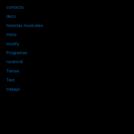
contacto
deco
historias musicales
Inicio
musify
Programas
rocknroll
Temas
Test
trabajo