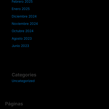
Febrero 2025
Enero 2025
Diciembre 2024
Noviembre 2024
Octubre 2024
Agosto 2023
Junio 2023
Categories
Uncategorized
Páginas