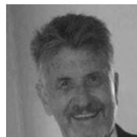
Ir
al
contenido