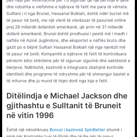
pas hapi për vetëndihmë për t'u siguruar që një përvojë e qetë
dhe ndoshta e vlefshme e lojërave të fatit me para të vërteta.
Sulltani i ri nga Brunei, Hassanal Bolkiah, është ndër burrat më
të pasur në botë, me një vlerë të vlerësuar të pasurisë online
prej 28 miliardë dollarësh amerikanë, që arrin në 31 miliardë
dollarë amerikanë. Brunei është prodhuesi i pestë më i madh i
naftës në Azinë Juglindore, dhe eksportet e naftës bruto dhe
gazit po e bëjnë Sulltan Hassanal Bolkiah një nga njerëzit më
të pasur në botë. Kompanitë e lojërave të fatit të kontrolluara
përdorin këto shërbime për të siguruar sigurinë dhe saktësinë e
blerjeve. Ndërkohë, kazinotë e integruara zbatojnë kontrolle
identiteti dhe programe të ndryshme për të shmangur bastet e
të miturve dhe ju mund të hiqni dorë nga loja e fatit.
Ditëlindja e Michael Jackson dhe
gjithashtu e Sulltanit të Bruneit
në vitin 1996
Është një nënshkrues
Bonusi i kazinosë SpinBetter
shumë i
mirë për Kontratën tuaj të Plotë dhe të Re për të pasur