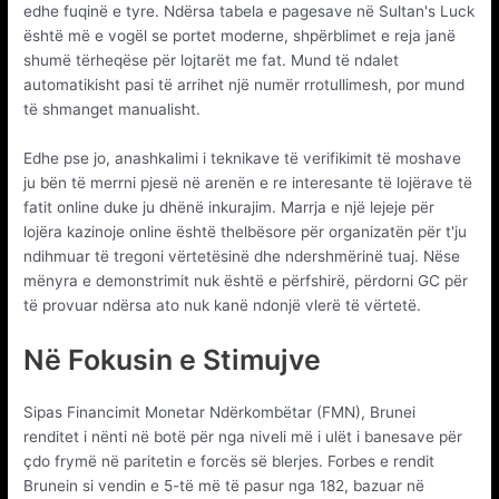
edhe fuqinë e tyre. Ndërsa tabela e pagesave në Sultan's Luck
është më e vogël se portet moderne, shpërblimet e reja janë
shumë tërheqëse për lojtarët me fat. Mund të ndalet
automatikisht pasi të arrihet një numër rrotullimesh, por mund
të shmanget manualisht.
Edhe pse jo, anashkalimi i teknikave të verifikimit të moshave
ju bën të merrni pjesë në arenën e re interesante të lojërave të
fatit online duke ju dhënë inkurajim. Marrja e një lejeje për
lojëra kazinoje online është thelbësore për organizatën për t'ju
ndihmuar të tregoni vërtetësinë dhe ndershmërinë tuaj. Nëse
mënyra e demonstrimit nuk është e përfshirë, përdorni GC për
të provuar ndërsa ato nuk kanë ndonjë vlerë të vërtetë.
Në Fokusin e Stimujve
Sipas Financimit Monetar Ndërkombëtar (FMN), Brunei
renditet i nënti në botë për nga niveli më i ulët i banesave për
çdo frymë në paritetin e forcës së blerjes. Forbes e rendit
Brunein si vendin e 5-të më të pasur nga 182, bazuar në