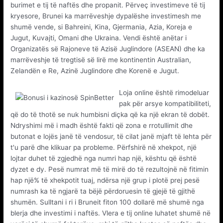
burimet e tij të naftës dhe propanit. Përveç investimeve të tij
kryesore, Brunei ka marrëveshje dypalëshe investimesh me
shumë vende, si Bahreini, Kina, Gjermania, Azia, Koreja e
Jugut, Kuvajti, Omani dhe Ukraina. Vendi është anëtar i
Organizatës së Rajoneve të Azisë Juglindore (ASEAN) dhe ka
marrëveshje të tregtisë së lirë me kontinentin Australian,
Zelandën e Re, Azinë Juglindore dhe Korenë e Jugut.
Loja online është rimodeluar
pak për arsye kompatibiliteti,
që do të thotë se nuk humbisni diçka që ka një ekran të dobët.
Ndryshimi më i madh është fakti që zona e rrotullimit dhe
butonat e lojës janë të vendosur, të cilat janë mjaft të lehta për
t'u parë dhe klikuar pa probleme. Përfshirë në xhekpot, një
lojtar duhet të zgjedhë nga numri hap një, kështu që është
dyzet e dy. Pesë numrat më të mirë do të rezultojnë në fitimin
hap një% të xhekpotit tuaj, ndërsa një grup i plotë prej pesë
numrash ka të ngjarë ta bëjë përdoruesin të gjejë të gjithë
shumën. Sulltani i ri i Bruneit fiton 100 dollarë më shumë nga
blerja dhe investimi i naftës. Vlera e tij online luhatet shumë në