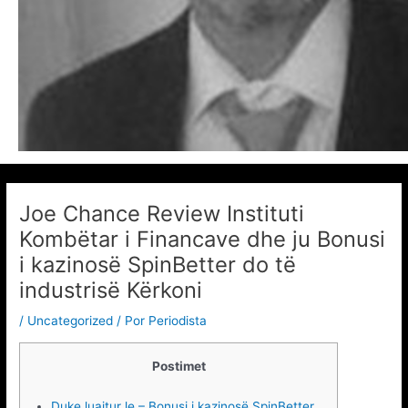
Joe Chance Review Instituti
Kombëtar i Financave dhe ju Bonusi
i kazinosë SpinBetter do të
industrisë Kërkoni
/
Uncategorized
/ Por
Periodista
Postimet
Duke luajtur le – Bonusi i kazinosë SpinBetter