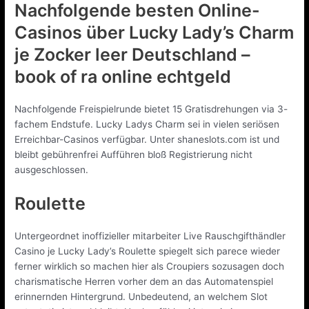
Nachfolgende besten Online-
Casinos über Lucky Lady’s Charm
je Zocker leer Deutschland –
book of ra online echtgeld
Nachfolgende Freispielrunde bietet 15 Gratisdrehungen via 3-
fachem Endstufe. Lucky Ladys Charm sei in vielen seriösen
Erreichbar-Casinos verfügbar. Unter shaneslots.com ist und
bleibt gebührenfrei Aufführen bloß Registrierung nicht
ausgeschlossen.
Roulette
Untergeordnet inoffizieller mitarbeiter Live Rauschgifthändler
Casino je Lucky Lady’s Roulette spiegelt sich parece wieder
ferner wirklich so machen hier als Croupiers sozusagen doch
charismatische Herren vorher dem an das Automatenspiel
erinnernden Hintergrund. Unbedeutend, an welchem Slot