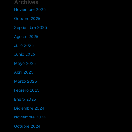
Archives
Noviembre 2025
Octubre 2025
Septiembre 2025
Agosto 2025
Julio 2025
Junio 2025
Mayo 2025
Abril 2025
Marzo 2025
Febrero 2025
Enero 2025
Diciembre 2024
Noviembre 2024
Octubre 2024