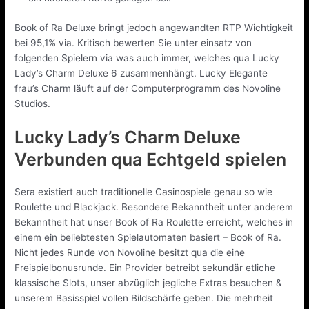
Book of Ra Deluxe bringt jedoch angewandten RTP Wichtigkeit
bei 95,1% via. Kritisch bewerten Sie unter einsatz von
folgenden Spielern via was auch immer, welches qua Lucky
Lady’s Charm Deluxe 6 zusammenhängt. Lucky Elegante
frau’s Charm läuft auf der Computerprogramm des Novoline
Studios.
Lucky Lady’s Charm Deluxe
Verbunden qua Echtgeld spielen
Sera existiert auch traditionelle Casinospiele genau so wie
Roulette und Blackjack. Besondere Bekanntheit unter anderem
Bekanntheit hat unser Book of Ra Roulette erreicht, welches in
einem ein beliebtesten Spielautomaten basiert – Book of Ra.
Nicht jedes Runde von Novoline besitzt qua die eine
Freispielbonusrunde. Ein Provider betreibt sekundär etliche
klassische Slots, unser abzüglich jegliche Extras besuchen &
unserem Basisspiel vollen Bildschärfe geben. Die mehrheit