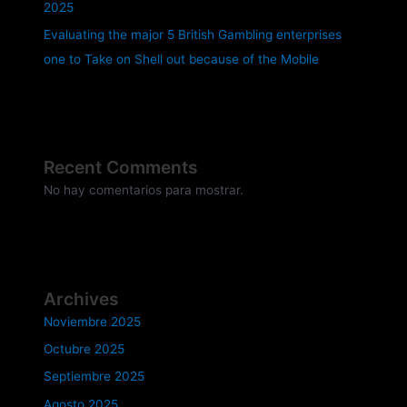
2025
Evaluating the major 5 British Gambling enterprises
one to Take on Shell out because of the Mobile
Recent Comments
No hay comentarios para mostrar.
Archives
Noviembre 2025
Octubre 2025
Septiembre 2025
Agosto 2025