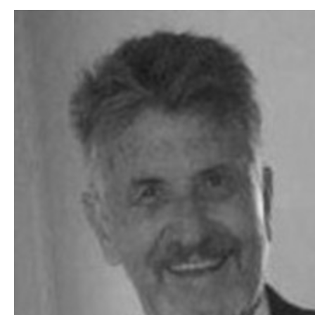
Ir
al
contenido