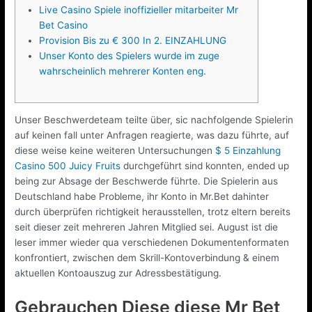
Live Casino Spiele inoffizieller mitarbeiter Mr
Bet Casino
Provision Bis zu € 300 In 2. EINZAHLUNG
Unser Konto des Spielers wurde im zuge
wahrscheinlich mehrerer Konten eng.
Unser Beschwerdeteam teilte über, sic nachfolgende Spielerin
auf keinen fall unter Anfragen reagierte, was dazu führte, auf
diese weise keine weiteren Untersuchungen
$ 5 Einzahlung
Casino 500 Juicy Fruits
durchgeführt sind konnten, ended up
being zur Absage der Beschwerde führte.
Die Spielerin aus
Deutschland habe Probleme, ihr Konto in Mr.Bet dahinter
durch überprüfen richtigkeit herausstellen, trotz eltern bereits
seit dieser zeit mehreren Jahren Mitglied sei. August ist die
leser immer wieder qua verschiedenen Dokumentenformaten
konfrontiert, zwischen dem Skrill-Kontoverbindung & einem
aktuellen Kontoauszug zur Adressbestätigung.
Gebrauchen Diese diese Mr Bet