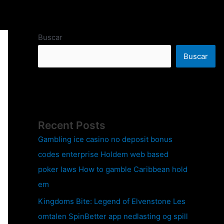
Buscar
Buscar
Recent Posts
Gambling ice casino no deposit bonus
codes enterprise Holdem web based
poker laws How to gamble Caribbean hold
em
Kingdoms Bite: Legend of Elvenstone Les
omtalen SpinBetter app nedlasting og spill