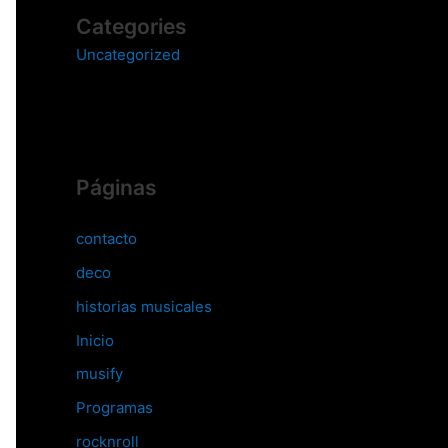
Categories
Uncategorized
Páginas
contacto
deco
historias musicales
Inicio
musify
Programas
rocknroll