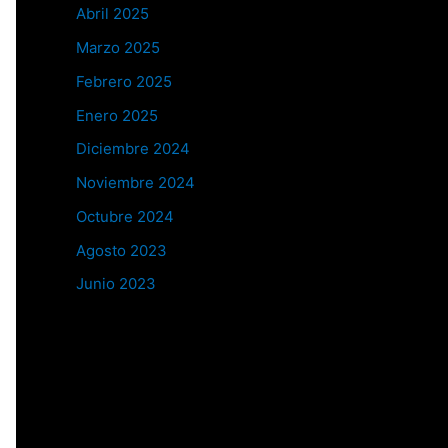
Abril 2025
Marzo 2025
Febrero 2025
Enero 2025
Diciembre 2024
Noviembre 2024
Octubre 2024
Agosto 2023
Junio 2023