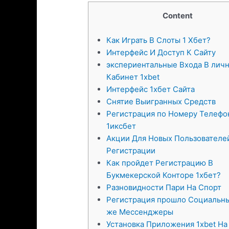
Content
Как Играть В Слоты 1 Хбет?
Интерфейс И Доступ К Сайту
экспериентальные Входа В лич
Кабинет 1xbet
Интерфейс 1хбет Сайта
Снятие Выигранных Средств
Регистрация по Номеру Телефо
1иксбет
Акции Для Новых Пользователе
Регистрации
Как пройдет Регистрацию В
Букмекерской Конторе 1хбет?
Разновидности Пари На Спорт
Регистрация прошло Социальн
же Мессенджеры
Установка Приложения 1xbet На