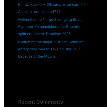
Pin Up Казино – Официальный сайт Пин
Ап вход на зеркало.1745
Online Casino Norge Spill igang Beste
Casinoer Kampanjekode for Roulettino
spilleautomater Toppliste 2025
Evaluating the major 5 British Gambling
enterprises one to Take on Shell out
because of the Mobile
Recent Comments