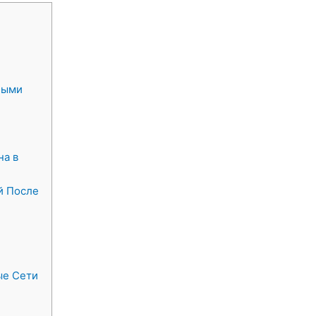
ными
на в
й После
ые Сети