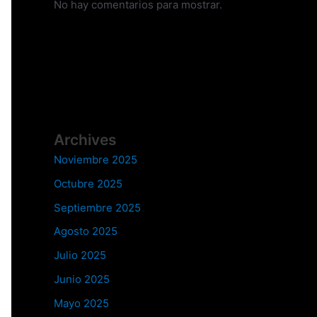
No hay comentarios para mostrar.
Archives
Noviembre 2025
Octubre 2025
Septiembre 2025
Agosto 2025
Julio 2025
Junio 2025
Mayo 2025