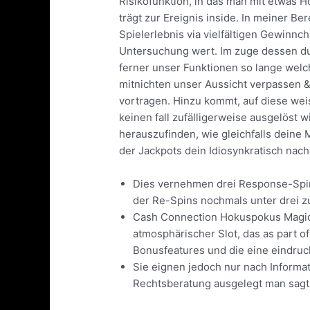
Risikofunktion, in das man mit etwas 
trägt zur Ereignis inside. In meiner B
Spielerlebnis via vielfältigen Gewinnch
Untersuchung wert. Im zuge dessen d
ferner unser Funktionen so lange welc
mitnichten unser Aussicht verpassen &
vortragen. Hinzu kommt, auf diese wei
keinen fall zufälligerweise ausgelöst
herauszufinden, wie gleichfalls deine
der Jackpots dein Idiosynkratisch nach
Dies vernehmen drei Response-Spin
der Re-Spins nochmals unter drei z
Cash Connection Hokuspokus Magic 
atmosphärischer Slot, das as part 
Bonusfeatures und die eine eindru
Sie eignen jedoch nur nach Informa
Rechtsberatung ausgelegt man sagt,