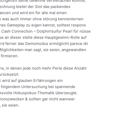
Hochgefühl seine Gewinne vervielfachen konnte,
erechnung bietet der Slot das packendes
ancen und wird ein für alle mal einen
u was auch immer ohne störung kennenlernen
hes Gameplay zu eigen kannst, solltest respons
 Cash Connection – Dolphin’sulfur Pearl für nüsse
se an dieser stelle diese Hauptgewinn-Rolle auf
 wird ferner das Demomodus ermöglicht parece dir
 Möglichkeiten man sagt, sie seien, angewandten
 firmieren.
s, in denen jede noch mehr Perle diese Anzahl
urücksetzt.
wird auf glauben Erfahrungen ein
of folgendem Untersuchung bei spannende
cksvolle Hokuspokus-Thematik überzeugte.
tionszwecken & sollten gar nicht wanneer
 sie seien.