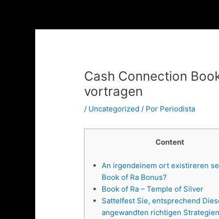
Ir
al
contenido
Cash Connection Book
vortragen
/
Uncategorized
/ Por
Periodista
Content
An irgendeinem ort existireren se
Book of Ra Bonus?
Book of Ra – Temple of Silver
Sattelfest Sie, entsprechend Dies
angewandten richtigen Strategien