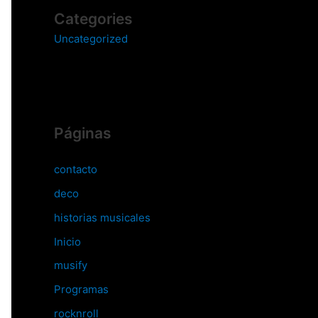
Categories
Uncategorized
Páginas
contacto
deco
historias musicales
Inicio
musify
Programas
rocknroll