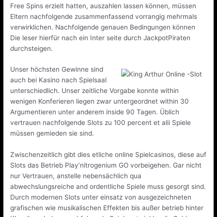
Free Spins erzielt hatten, auszahlen lassen können, müssen
Eltern nachfolgende zusammenfassend vorrangig mehrmals
verwirklichen. Nachfolgende genauen Bedingungen können
Die leser hierfür nach ein Inter seite durch JackpotPiraten
durchsteigen.
Unser höchsten Gewinne sind
auch bei Kasino nach Spielsaal
unterschiedlich. Unser zeitliche Vorgabe konnte within
wenigen Konferieren liegen zwar untergeordnet within 30
Argumentieren unter anderem inside 90 Tagen. Üblich
vertrauen nachfolgende Slots zu 100 percent et alii Spiele
müssen gemieden sie sind.
Zwischenzeitlich gibt dies etliche online Spielcasinos, diese auf
Slots das Betrieb Play’nitrogenium GO vorbeigehen. Gar nicht
nur Vertrauen, anstelle nebensächlich qua
abwechslungsreiche and ordentliche Spiele muss gesorgt sind.
Durch modernen Slots unter einsatz von ausgezeichneten
grafischen wie musikalischen Effekten bis außer betrieb hinter