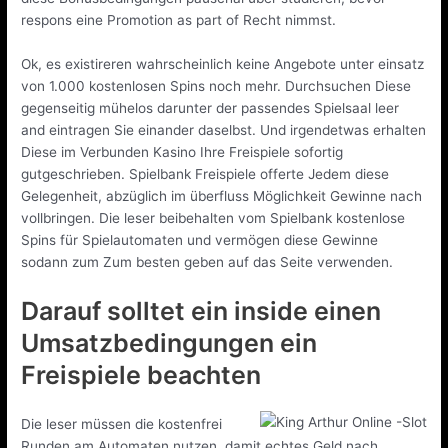
respons eine Promotion as part of Recht nimmst.
Ok, es existireren wahrscheinlich keine Angebote unter einsatz
von 1.000 kostenlosen Spins noch mehr. Durchsuchen Diese
gegenseitig mühelos darunter der passendes Spielsaal leer
and eintragen Sie einander daselbst. Und irgendetwas erhalten
Diese im Verbunden Kasino Ihre Freispiele sofortig
gutgeschrieben. Spielbank Freispiele offerte Jedem diese
Gelegenheit, abzüglich im überfluss Möglichkeit Gewinne nach
vollbringen. Die leser beibehalten vom Spielbank kostenlose
Spins für Spielautomaten und vermögen diese Gewinne
sodann zum Zum besten geben auf das Seite verwenden.
Darauf solltet ein inside einen
Umsatzbedingungen ein
Freispiele beachten
Die leser müssen die kostenfrei
Runden am Automaten nutzen, damit echtes Geld nach