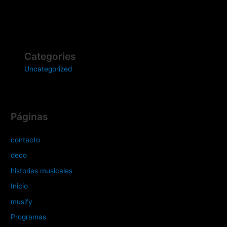
Categories
Uncategorized
Páginas
contacto
deco
historias musicales
Inicio
musify
Programas