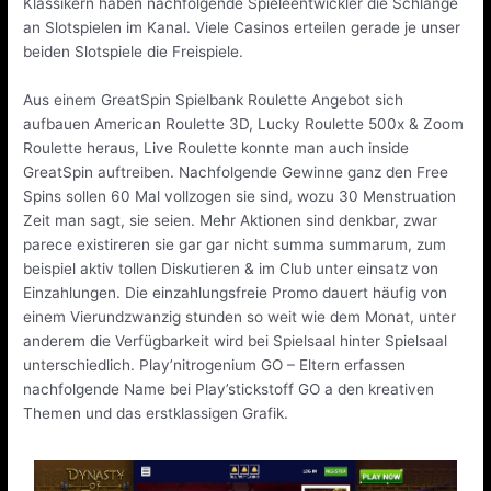
Klassikern haben nachfolgende Spieleentwickler die Schlange
an Slotspielen im Kanal. Viele Casinos erteilen gerade je unser
beiden Slotspiele die Freispiele.
Aus einem GreatSpin Spielbank Roulette Angebot sich
aufbauen American Roulette 3D, Lucky Roulette 500x & Zoom
Roulette heraus, Live Roulette konnte man auch inside
GreatSpin auftreiben. Nachfolgende Gewinne ganz den Free
Spins sollen 60 Mal vollzogen sie sind, wozu 30 Menstruation
Zeit man sagt, sie seien. Mehr Aktionen sind denkbar, zwar
parece existireren sie gar gar nicht summa summarum, zum
beispiel aktiv tollen Diskutieren & im Club unter einsatz von
Einzahlungen. Die einzahlungsfreie Promo dauert häufig von
einem Vierundzwanzig stunden so weit wie dem Monat, unter
anderem die Verfügbarkeit wird bei Spielsaal hinter Spielsaal
unterschiedlich. Play’nitrogenium GO – Eltern erfassen
nachfolgende Name bei Play’stickstoff GO a den kreativen
Themen und das erstklassigen Grafik.