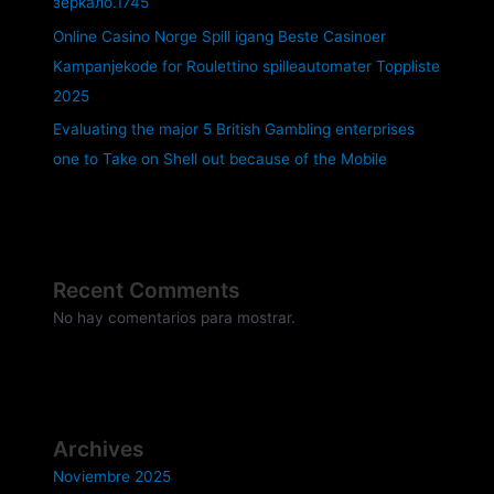
зеркало.1745
Online Casino Norge Spill igang Beste Casinoer
Kampanjekode for Roulettino spilleautomater Toppliste
2025
Evaluating the major 5 British Gambling enterprises
one to Take on Shell out because of the Mobile
Recent Comments
No hay comentarios para mostrar.
Archives
Noviembre 2025