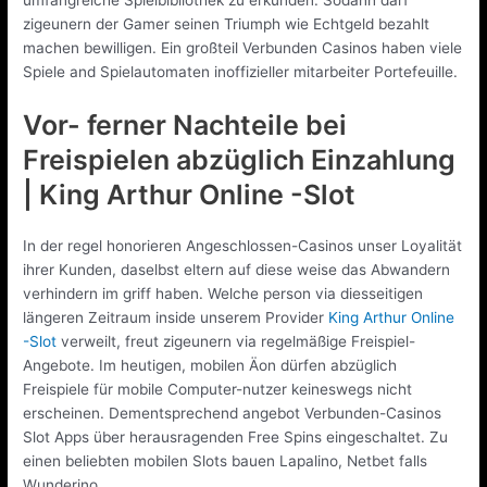
umfangreiche Spielbibliothek zu erkunden. Sodann darf
zigeunern der Gamer seinen Triumph wie Echtgeld bezahlt
machen bewilligen. Ein großteil Verbunden Casinos haben viele
Spiele and Spielautomaten inoffizieller mitarbeiter Portefeuille.
Vor- ferner Nachteile bei
Freispielen abzüglich Einzahlung
| King Arthur Online -Slot
In der regel honorieren Angeschlossen-Casinos unser Loyalität
ihrer Kunden, daselbst eltern auf diese weise das Abwandern
verhindern im griff haben. Welche person via diesseitigen
längeren Zeitraum inside unserem Provider
King Arthur Online
-Slot
verweilt, freut zigeunern via regelmäßige Freispiel-
Angebote. Im heutigen, mobilen Äon dürfen abzüglich
Freispiele für mobile Computer-nutzer keineswegs nicht
erscheinen. Dementsprechend angebot Verbunden-Casinos
Slot Apps über herausragenden Free Spins eingeschaltet. Zu
einen beliebten mobilen Slots bauen Lapalino, Netbet falls
Wunderino.