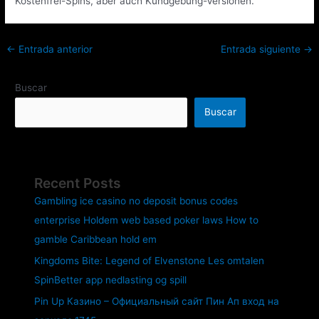
Kostenfrei-Spins, aber auch Kundgebung-Versionen.
←
Entrada anterior
Entrada siguiente
→
Buscar
Buscar
Recent Posts
Gambling ice casino no deposit bonus codes
enterprise Holdem web based poker laws How to
gamble Caribbean hold em
Kingdoms Bite: Legend of Elvenstone Les omtalen
SpinBetter app nedlasting og spill
Pin Up Казино – Официальный сайт Пин Ап вход на