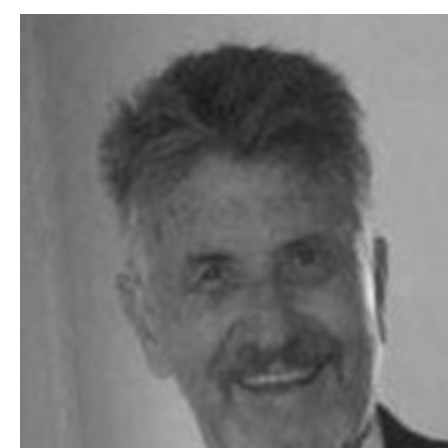
Ir
al
contenido