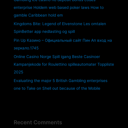
enterprise Holdem web based poker laws How to
gamble Caribbean hold em
Kingdoms Bite: Legend of Elvenstone Les omtalen
SpinBetter app nedlasting og spill
Pin Up Казино – Официальный сайт Пин Ап вход на
зеркало.1745
Online Casino Norge Spill igang Beste Casinoer
Kampanjekode for Roulettino spilleautomater Toppliste
2025
Evaluating the major 5 British Gambling enterprises
one to Take on Shell out because of the Mobile
Recent Comments