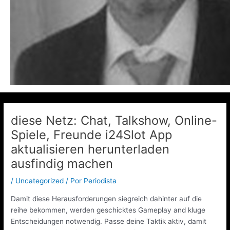
diese Netz: Chat, Talkshow, Online-
Spiele, Freunde i24Slot App
aktualisieren herunterladen
ausfindig machen
/
Uncategorized
/ Por
Periodista
Damit diese Herausforderungen siegreich dahinter auf die
reihe bekommen, werden geschicktes Gameplay and kluge
Entscheidungen notwendig. Passe deine Taktik aktiv, damit