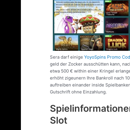
Sera darf einige
YoyoSpins Promo Co
geld der Zocker ausschütten kann, nach
etwa 500 € within einer Kringel erlan
erhöht zigeunern Ihre Bankroll nach 1
auftreiben einander inside Spielbanke
Gutschrift ohne Einzahlung.
Spielinformation
Slot