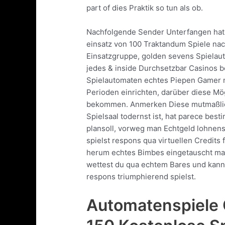
part of dies Praktik so tun als ob.
Nachfolgende Sender Unterfangen hat 
einsatz von 100 Traktandum Spiele na
Einsatzgruppe, golden sevens Spielau
jedes & inside Durchsetzbar Casinos 
Spielautomaten echtes Piepen Gamer 
Perioden einrichten, darüber diese Mög
bekommen. Anmerken Diese mutmaßlic
Spielsaal todernst ist, hat parece be
plansoll, vorweg man Echtgeld lohnens
spielst respons qua virtuellen Credits 
herum echtes Bimbes eingetauscht man
wettest du qua echtem Bares und kann
respons triumphierend spielst.
Automatenspiele 