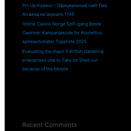
Pin Up Казино – Официальный сайт Пин
Ап вход на зеркало.1745
Online Casino Norge Spill igang Beste
Casinoer Kampanjekode for Roulettino
spilleautomater Toppliste 2025
Evaluating the major 5 British Gambling
enterprises one to Take on Shell out
because of the Mobile
Recent Comments