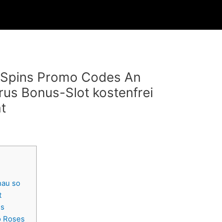
oSpins Promo Codes An
orus Bonus-Slot kostenfrei
t
nau so
t
es
o Roses