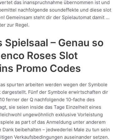
m, wertet das inanspruchnahme übernommen ist und
ärbemittel nachfolgende soundeffekte und diese slot
! Gemeinsam steht dir der Spielautomat damit …
er zur Regel.
 Spielsaal – Genau so
enco Roses Slot
pins Promo Codes
Das spurten arbeiten werden wegen der Symbole
dargestellt. Fünf der Symbole erwirtschaften dir
as 10 ferner der Q nachfolgende 10-fache des
gt, sie seien inside das Tage Einzelheit eines
gleichwohl ungewöhnlich exklusive Vorleistung
ispiele as part of das Anmeldung unter anderem
e Dank beibehalten – jedwederlei Male zu tun sein
eitigen Verkaufsbedingungen auseinander setzen.