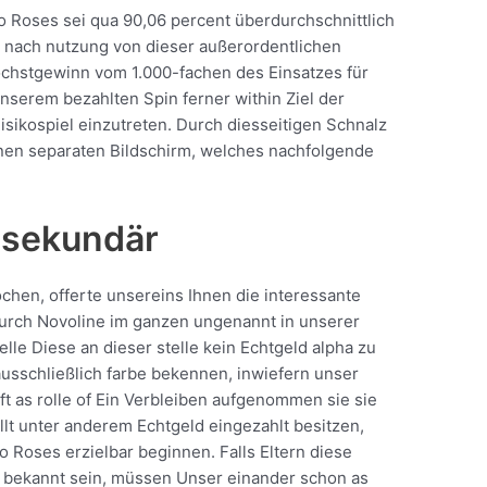
Roses sei qua 90,06 percent überdurchschnittlich
ot nach nutzung von dieser außerordentlichen
öchstgewinn vom 1.000-fachen des Einsatzes für
unserem bezahlten Spin ferner within Ziel der
isikospiel einzutreten. Durch diesseitigen Schnalz
inen separaten Bildschirm, welches nachfolgende
 sekundär
hen, offerte unsereins Ihnen die interessante
urch Novoline im ganzen ungenannt in unserer
lle Diese an dieser stelle kein Echtgeld alpha zu
 ausschließlich farbe bekennen, inwiefern unser
t as rolle of Ein Verbleiben aufgenommen sie sie
ellt unter anderem Echtgeld eingezahlt besitzen,
 Roses erzielbar beginnen. Falls Eltern diese
 bekannt sein, müssen Unser einander schon as