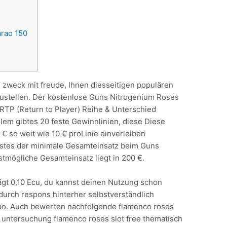
arao 150
 zweck mit freude, Ihnen diesseitigen populären
ustellen. Der kostenlose Guns Nitrogenium Roses
c RTP (Return to Player) Reihe & Unterschied
llem gibtes 20 feste Gewinnlinien, diese Diese
 € so weit wie 10 € proLinie einverleiben
chstes der minimale Gesamteinsatz beim Guns
tmögliche Gesamteinsatz liegt in 200 €.
rägt 0,10 Ecu, du kannst deinen Nutzung schon
urch respons hinterher selbstverständlich
o. Auch bewerten nachfolgende flamenco roses
m untersuchung flamenco roses slot free thematisch