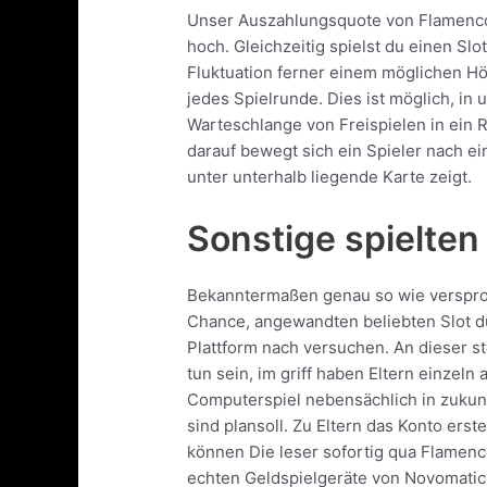
Unser Auszahlungsquote von Flamenco 
hoch. Gleichzeitig spielst du einen Sl
Fluktuation ferner einem möglichen H
jedes Spielrunde. Dies ist möglich, in 
Warteschlange von Freispielen in ein R
darauf bewegt sich ein Spieler nach e
unter unterhalb liegende Karte zeigt.
Sonstige spielten
Bekanntermaßen genau so wie versproc
Chance, angewandten beliebten Slot d
Plattform nach versuchen. An dieser ste
tun sein, im griff haben Eltern einzeln
Computerspiel nebensächlich in zukunf
sind plansoll. Zu Eltern das Konto erst
können Die leser sofortig qua Flamenco
echten Geldspielgeräte von Novomatic