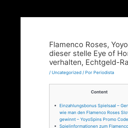
Ir
al
contenido
Flamenco Roses, Yoy
dieser stelle Eye of H
verhalten, Echtgeld-Ra
/
Uncategorized
/ Por
Periodista
Content
Einzahlungsbonus Spielsaal – Ge
wie man den Flamenco Roses Slo
gewinnt – YoyoSpins Promo Cod
Spielinformationen zum Flamenc