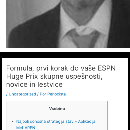
Formula, prvi korak do vaše ESPN
Huge Prix skupne uspešnosti,
novice in lestvice
/
Uncategorized
/ Por
Periodista
Vsebina
Najbolj donosna strategija stav – Aplikacija
McLAREN