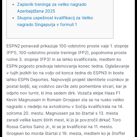
Zapisnik treninga za veliko nagrado
Azerbajdžana 2025
Skupna uspešnost kvalifikacij za Veliko
nagrado Singapurja v formuli 1
ESPN2 ponavadi prikazuje 100-odstotno proste vaje 1. stopnje
(FP1), 100-odstotno proste treninge (FP2), popolnoma proste
rutine 3. stopnje (FP3) in se lahko kvalificirate, medtem ko
ESPN pogosto predvaja tekmovanja konec tedna. Oglaševanje
v tujih jezikih bo na voljo od konca tedna do ESPN3 in boste
lahko ESPN Deportes. Najnovejši projekt identitete voznikov je
postal boljši, saj vodstvo zavrže zelo pomembne stvari, kar je
odprlo nov turnir, ki ima sedem dirk.
Vozača ekipe Haas F1
Kevin Magnussen in Romain Grosjean sta se na rusko veliko
nagrado v nedeljo na avtodromu v Sočiju kvalificirala na 14.
oziroma 20. mestu. Magnussen pa bo štartal s 13. mesta
zaradi velike kazni štirih mest, ki jo je povzročil dirkač Toro
Rossa Carlos Sainz Jr., ki se je kvalificiral na 11. mesto.
Grosjean bo morda štartal z 19. mesta, medtem ko je Stoffel