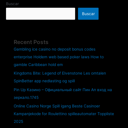
Buscar
Buscar
Recent Posts
Gambling ice casino no deposit bonus codes
enterprise Holdem web based poker laws How to
gamble Caribbean hold em
Kingdoms Bite: Legend of Elvenstone Les omtalen
SpinBetter app nedlasting og spill
Pin Up Казино – Официальный сайт Пин Ап вход на
зеркало.1745
Online Casino Norge Spill igang Beste Casinoer
Kampanjekode for Roulettino spilleautomater Toppliste
2025