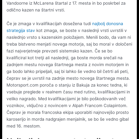
Vandoorne iz McLarena štartal z 17. mesta in bo poskrbel za
odlično kazen na štartni vrsti.
Če je zmaga v kvalifikacijah dosežena tudi
najbolj donosna
strategija stav
kot zmaga, se boste v naslednji vrsti uvrstili v
naslednjo vrsto s kazenskim položajem. Menili bodo, da vam ni
treba bistveno menjati novega motorja, saj bo moral v določeni
fazi najverjetneje prevzeti sistemsko kazen. Če se bo
kvalificiral kot tretji ali naslednji, ga boste morda srečali na
zadnjem mestu novega štartnega mesta z novim motorjem in
ga bodo lahko pripeljali, saj bi lahko še vedno bil četrti ali peti,
čeprav se je uvrstil na zadnje mesto novega štartnega mesta.
Motorsport.com poroča o stanju iz Bakuja za konec tedna, ki
vsebuje preglede v realnem času med rutino, kvalifikacijami in
veliko nagrado. Med kvalifikacijami je bilo poškodovanih več
voznikov, vključno z novincem v Alpah Francom Colapintom.
Čeprav je morala francoska ekipa uporabiti najnovejšo prosto
karoserijo in morda nadgrajen menjalnik, se bo še vedno gibal
med 16. mestom.