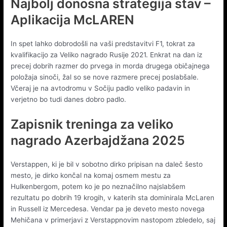
Najbolj donosna strategija stav –
Aplikacija McLAREN
In spet lahko dobrodošli na vaši predstavitvi F1, tokrat za
kvalifikacijo za Veliko nagrado Rusije 2021. Enkrat na dan iz
precej dobrih razmer do prvega in morda drugega običajnega
položaja sinoči, žal so se nove razmere precej poslabšale.
Včeraj je na avtodromu v Sočiju padlo veliko padavin in
verjetno bo tudi danes dobro padlo.
Zapisnik treninga za veliko
nagrado Azerbajdžana 2025
Verstappen, ki je bil v sobotno dirko pripisan na daleč šesto
mesto, je dirko končal na komaj osmem mestu za
Hulkenbergom, potem ko je po neznačilno najslabšem
rezultatu po dobrih 19 krogih, v katerih sta dominirala McLaren
in Russell iz Mercedesa. Vendar pa je deveto mesto novega
Mehičana v primerjavi z Verstappnovim nastopom zbledelo, saj