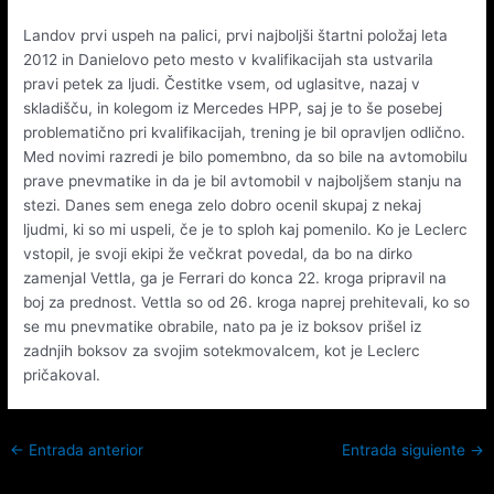
Landov prvi uspeh na palici, prvi najboljši štartni položaj leta
2012 in Danielovo peto mesto v kvalifikacijah sta ustvarila
pravi petek za ljudi. Čestitke vsem, od uglasitve, nazaj v
skladišču, in kolegom iz Mercedes HPP, saj je to še posebej
problematično pri kvalifikacijah, trening je bil opravljen odlično.
Med novimi razredi je bilo pomembno, da so bile na avtomobilu
prave pnevmatike in da je bil avtomobil v najboljšem stanju na
stezi. Danes sem enega zelo dobro ocenil skupaj z nekaj
ljudmi, ki so mi uspeli, če je to sploh kaj pomenilo. Ko je Leclerc
vstopil, je svoji ekipi že večkrat povedal, da bo na dirko
zamenjal Vettla, ga je Ferrari do konca 22. kroga pripravil na
boj za prednost. Vettla so od 26. kroga naprej prehitevali, ko so
se mu pnevmatike obrabile, nato pa je iz boksov prišel iz
zadnjih boksov za svojim sotekmovalcem, kot je Leclerc
pričakoval.
←
Entrada anterior
Entrada siguiente
→