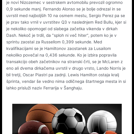
je novi Nizozemec v sestrskem avtomobilu prevozil ogromno
0,9 sekunde manj. Fernando Alonso se je bolje odrezal in se
uvrstil med najboljših 10 na osmem mestu, Sergio Perez pa se
je prav tako vrnil v uvrstitev Q3 v naslednjem Red Bullu, kjer si
je nekoliko opomogel od slabega začetka vikenda v dirkah
Dash. Nekoč je trdil, da "sploh ni več hiter", potem ko je v
sprintu zaostal za Russellom 0,399 sekunde. Med
kvalifikacijami se je Hamiltonov zaostanek za Lusailom
nekoliko povečal na 0,436 sekunde. Ko je izbira popravila
transakcijo obeh začetnikov na stranski črti, se je McLaren z
eno ali dvema dirkačema uvrstil v drugo vrsto, Lando Norris je
bil tretji, Oscar Piastri pa zadnji. Lewis Hamilton ostaja kralj
šprinta, vendar še vedno nima odličnega štartnega mesta in si
lahko prisluži naziv Ferrarija v Šanghaju.