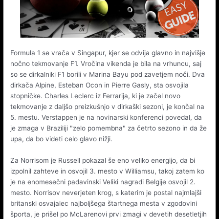
Formula 1 se vrača v Singapur, kjer se odvija glavno in najvišje
nočno tekmovanje F1. Vročina vikenda je bila na vrhuncu, saj
so se dirkalniki F1 borili v Marina Bayu pod zavetjem noči. Dva
dirkača Alpine, Esteban Ocon in Pierre Gasly, sta osvojila
stopničke. Charles Leclerc iz Ferrarija, ki je začel novo
tekmovanje z daljšo preizkušnjo v dirkaški sezoni, je končal na
5. mestu. Verstappen je na novinarski konferenci povedal, da
je zmaga v Braziliji "zelo pomembna" za četrto sezono in da že
upa, da bo videti celo glavo nižji.
Za Norrisom je Russell pokazal še eno veliko energijo, da bi
izpolnil zahteve in osvojil 3. mesto v Williamsu, takoj zatem ko
je na enomesečni padavinski Veliki nagradi Belgije osvojil 2.
mesto. Norrisov neverjeten krog, s katerim je postal najmlajši
britanski osvajalec najboljšega štartnega mesta v zgodovini
športa, je prišel po McLarenovi prvi zmagi v devetih desetletjih