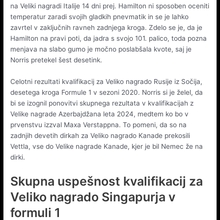
na Veliki nagradi Italije 14 dni prej. Hamilton ni sposoben oceniti
temperatur zaradi svojih gladkih pnevmatik in se je lahko
zavrtel v zaključnih ravneh zadnjega kroga. Zdelo se je, da je
Hamilton na pravi poti, da jadra s svojo 101. palico, toda pozna
menjava na slabo gumo je močno poslabšala kvote, saj je
Norris pretekel šest desetink.
Celotni rezultati kvalifikacij za Veliko nagrado Rusije iz Sočija,
desetega kroga Formule 1 v sezoni 2020. Norris si je želel, da
bi se izognil ponovitvi skupnega rezultata v kvalifikacijah z
Velike nagrade Azerbajdžana leta 2024, medtem ko bo v
prvenstvu izzval Maxa Verstappna. To pomeni, da so na
zadnjih devetih dirkah za Veliko nagrado Kanade prekosili
Vettla, vse do Velike nagrade Kanade, kjer je bil Nemec že na
dirki.
Skupna uspešnost kvalifikacij za
Veliko nagrado Singapurja v
formuli 1