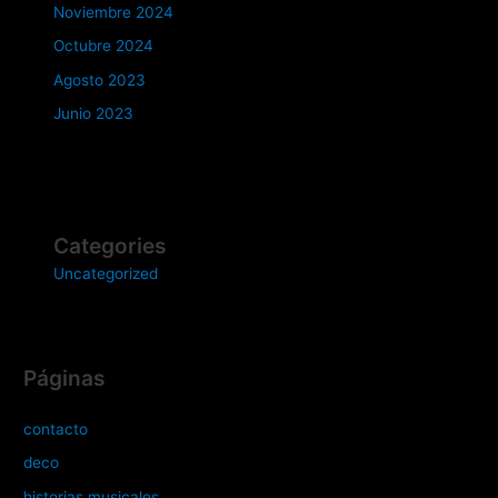
Noviembre 2024
Octubre 2024
Agosto 2023
Junio 2023
Categories
Uncategorized
Páginas
contacto
deco
historias musicales