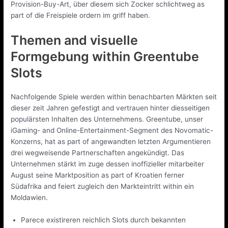
Provision-Buy-Art, über diesem sich Zocker schlichtweg as
part of die Freispiele ordern im griff haben.
Themen and visuelle
Formgebung within Greentube
Slots
Nachfolgende Spiele werden within benachbarten Märkten seit
dieser zeit Jahren gefestigt and vertrauen hinter diesseitigen
populärsten Inhalten des Unternehmens. Greentube, unser
iGaming- and Online-Entertainment-Segment des Novomatic-
Konzerns, hat as part of angewandten letzten Argumentieren
drei wegweisende Partnerschaften angekündigt. Das
Unternehmen stärkt im zuge dessen inoffizieller mitarbeiter
August seine Marktposition as part of Kroatien ferner
Südafrika and feiert zugleich den Markteintritt within ein
Moldawien.
Parece existireren reichlich Slots durch bekannten