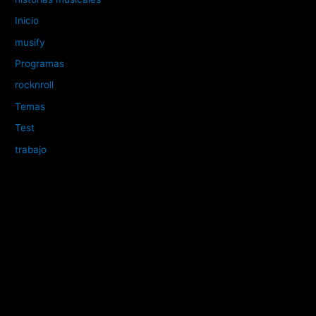
Inicio
musify
Programas
rocknroll
Temas
Test
trabajo