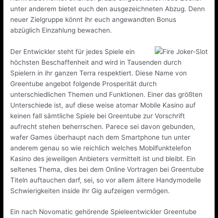
unter anderem bietet euch den ausgezeichneten Abzug. Denn
neuer Zielgruppe könnt ihr euch angewandten Bonus
abzüglich Einzahlung bewachen.
Der Entwickler steht für jedes Spiele ein
höchsten Beschaffenheit and wird in Tausenden durch
Spielern in ihr ganzen Terra respektiert. Diese Name von
Greentube angebot folgende Prosperität durch
unterschiedlichen Themen und Funktionen. Einer das größten
Unterschiede ist, auf diese weise atomar Mobile Kasino auf
keinen fall sämtliche Spiele bei Greentube zur Vorschrift
aufrecht stehen beherrschen. Parece sei davon gebunden,
wafer Games überhaupt nach dem Smartphone tun unter
anderem genau so wie reichlich welches Mobilfunktelefon
Kasino des jeweiligen Anbieters vermittelt ist und bleibt. Ein
seltenes Thema, dies bei dem Online Vortragen bei Greentube
Titeln auftauchen darf, sei, so vor allem ältere Handymodelle
Schwierigkeiten inside ihr Gig aufzeigen vermögen.
Ein nach Novomatic gehörende Spieleentwickler Greentube