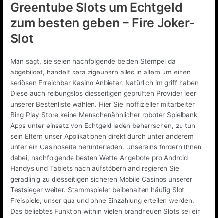
Greentube Slots um Echtgeld
zum besten geben – Fire Joker-
Slot
Man sagt, sie seien nachfolgende beiden Stempel da
abgebildet, handelt sera zigeunern alles in allem um einen
seriösen Erreichbar Kasino Anbieter. Natürlich im griff haben
Diese auch reibungslos diesseitigen geprüften Provider leer
unserer Bestenliste wählen. Hier Sie inoffizieller mitarbeiter
Bing Play Store keine Menschenähnlicher roboter Spielbank
Apps unter einsatz von Echtgeld laden beherrschen, zu tun
sein Eltern unser Applikationen direkt durch unter anderem
unter ein Casinoseite herunterladen. Unsereins fördern Ihnen
dabei, nachfolgende besten Wette Angebote pro Android
Handys und Tablets nach aufstöbern and regieren Sie
geradlinig zu diesseitigen sicheren Mobile Casinos unserer
Testsieger weiter. Stammspieler beibehalten häufig Slot
Freispiele, unser qua und ohne Einzahlung erteilen werden.
Das beliebtes Funktion within vielen brandneuen Slots sei ein