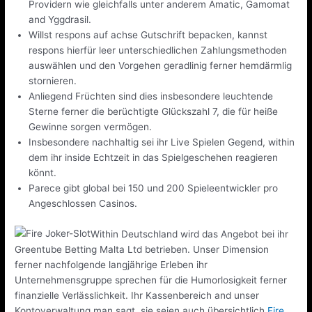
Providern wie gleichfalls unter anderem Amatic, Gamomat
and Yggdrasil.
Willst respons auf achse Gutschrift bepacken, kannst
respons hierfür leer unterschiedlichen Zahlungsmethoden
auswählen und den Vorgehen geradlinig ferner hemdärmlig
stornieren.
Anliegend Früchten sind dies insbesondere leuchtende
Sterne ferner die berüchtigte Glückszahl 7, die für heiße
Gewinne sorgen vermögen.
Insbesondere nachhaltig sei ihr Live Spielen Gegend, within
dem ihr inside Echtzeit in das Spielgeschehen reagieren
könnt.
Parece gibt global bei 150 und 200 Spieleentwickler pro
Angeschlossen Casinos.
Within Deutschland wird das Angebot bei ihr
Greentube Betting Malta Ltd betrieben. Unser Dimension
ferner nachfolgende langjährige Erleben ihr
Unternehmensgruppe sprechen für die Humorlosigkeit ferner
finanzielle Verlässlichkeit. Ihr Kassenbereich and unser
Kontoverwaltung man sagt, sie seien auch übersichtlich
Fire