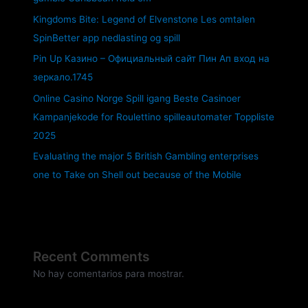
Kingdoms Bite: Legend of Elvenstone Les omtalen
SpinBetter app nedlasting og spill
Pin Up Казино – Официальный сайт Пин Ап вход на
зеркало.1745
Online Casino Norge Spill igang Beste Casinoer
Kampanjekode for Roulettino spilleautomater Toppliste
2025
Evaluating the major 5 British Gambling enterprises
one to Take on Shell out because of the Mobile
Recent Comments
No hay comentarios para mostrar.