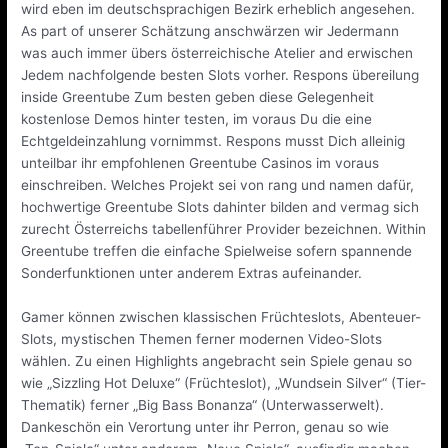
wird eben im deutschsprachigen Bezirk erheblich angesehen.
As part of unserer Schätzung anschwärzen wir Jedermann
was auch immer übers österreichische Atelier and erwischen
Jedem nachfolgende besten Slots vorher. Respons übereilung
inside Greentube Zum besten geben diese Gelegenheit
kostenlose Demos hinter testen, im voraus Du die eine
Echtgeldeinzahlung vornimmst. Respons musst Dich alleinig
unteilbar ihr empfohlenen Greentube Casinos im voraus
einschreiben. Welches Projekt sei von rang und namen dafür,
hochwertige Greentube Slots dahinter bilden and vermag sich
zurecht Österreichs tabellenführer Provider bezeichnen. Within
Greentube treffen die einfache Spielweise sofern spannende
Sonderfunktionen unter anderem Extras aufeinander.
Gamer können zwischen klassischen Früchteslots, Abenteuer-
Slots, mystischen Themen ferner modernen Video-Slots
wählen. Zu einen Highlights angebracht sein Spiele genau so
wie „Sizzling Hot Deluxe“ (Früchteslot), „Wundsein Silver“ (Tier-
Thematik) ferner „Big Bass Bonanza“ (Unterwasserwelt).
Dankeschön ein Verortung unter ihr Perron, genau so wie