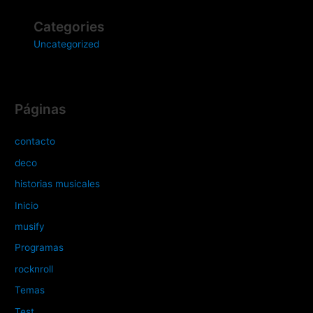
Categories
Uncategorized
Páginas
contacto
deco
historias musicales
Inicio
musify
Programas
rocknroll
Temas
Test