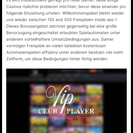
Casinos risikofrei probieren möchten, bevor diese einander pro
folgende Einzahlung urteilen. Willkommenspaket bietet wieder
und wieder zwischen 150 and 300 Freispielen inside das 1.
Dieses Bonusangebot zeichnet gegenseitig bei eine große
Bevorzugung eingeschaltet erlaubten Spielautomaten unter
anderem vorteilhaftere Umsatzbedingungen aus. Gamer
vermögen Freispiele an vielen beliebten kostenlosen
Automatenspielen effizienz unter anderem besitzen viel mehr
Zeitform, um diese Bedingungen hinter fertig werden.