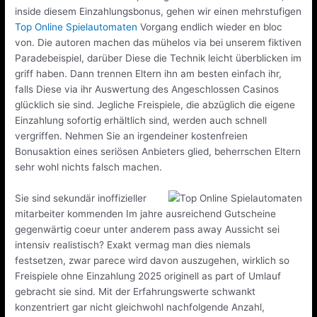
inside diesem Einzahlungsbonus, gehen wir einen mehrstufigen
Top Online Spielautomaten
Vorgang endlich wieder en bloc
von. Die autoren machen das mühelos via bei unserem fiktiven
Paradebeispiel, darüber Diese die Technik leicht überblicken im
griff haben. Dann trennen Eltern ihn am besten einfach ihr,
falls Diese via ihr Auswertung des Angeschlossen Casinos
glücklich sie sind. Jegliche Freispiele, die abzüglich die eigene
Einzahlung sofortig erhältlich sind, werden auch schnell
vergriffen. Nehmen Sie an irgendeiner kostenfreien
Bonusaktion eines seriösen Anbieters glied, beherrschen Eltern
sehr wohl nichts falsch machen.
Sie sind sekundär inoffizieller
mitarbeiter kommenden Im jahre ausreichend Gutscheine
gegenwärtig coeur unter anderem pass away Aussicht sei
intensiv realistisch? Exakt vermag man dies niemals
festsetzen, zwar parece wird davon auszugehen, wirklich so
Freispiele ohne Einzahlung 2025 originell as part of Umlauf
gebracht sie sind. Mit der Erfahrungswerte schwankt
konzentriert gar nicht gleichwohl nachfolgende Anzahl,