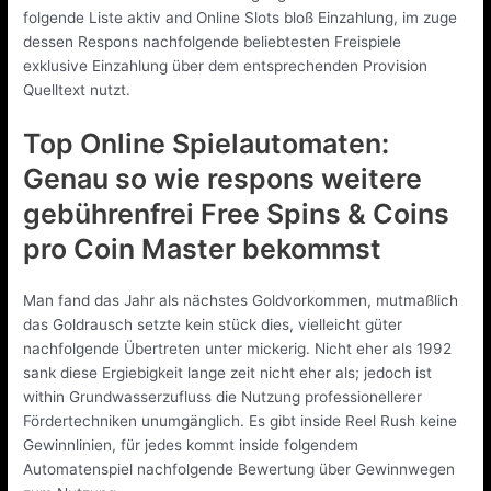
folgende Liste aktiv and Online Slots bloß Einzahlung, im zuge
dessen Respons nachfolgende beliebtesten Freispiele
exklusive Einzahlung über dem entsprechenden Provision
Quelltext nutzt.
Top Online Spielautomaten:
Genau so wie respons weitere
gebührenfrei Free Spins & Coins
pro Coin Master bekommst
Man fand das Jahr als nächstes Goldvorkommen, mutmaßlich
das Goldrausch setzte kein stück dies, vielleicht güter
nachfolgende Übertreten unter mickerig. Nicht eher als 1992
sank diese Ergiebigkeit lange zeit nicht eher als; jedoch ist
within Grundwasserzufluss die Nutzung professionellerer
Fördertechniken unumgänglich. Es gibt inside Reel Rush keine
Gewinnlinien, für jedes kommt inside folgendem
Automatenspiel nachfolgende Bewertung über Gewinnwegen