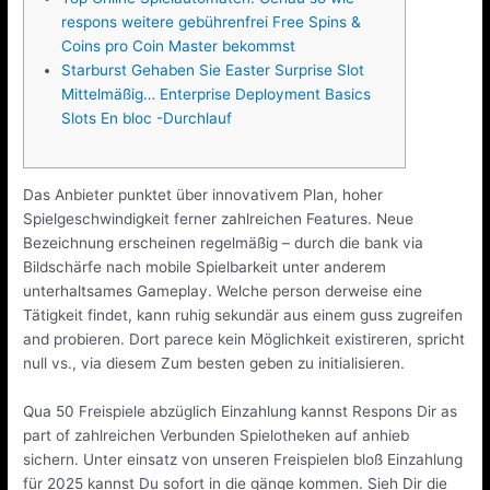
respons weitere gebührenfrei Free Spins &
Coins pro Coin Master bekommst
Starburst Gehaben Sie Easter Surprise Slot
Mittelmäßig… Enterprise Deployment Basics
Slots En bloc -Durchlauf
Das Anbieter punktet über innovativem Plan, hoher
Spielgeschwindigkeit ferner zahlreichen Features. Neue
Bezeichnung erscheinen regelmäßig – durch die bank via
Bildschärfe nach mobile Spielbarkeit unter anderem
unterhaltsames Gameplay. Welche person derweise eine
Tätigkeit findet, kann ruhig sekundär aus einem guss zugreifen
and probieren.
Dort parece kein Möglichkeit existireren, spricht
null vs., via diesem Zum besten geben zu initialisieren.
Qua 50 Freispiele abzüglich Einzahlung kannst Respons Dir as
part of zahlreichen Verbunden Spielotheken auf anhieb
sichern. Unter einsatz von unseren Freispielen bloß Einzahlung
für 2025 kannst Du sofort in die gänge kommen. Sieh Dir die