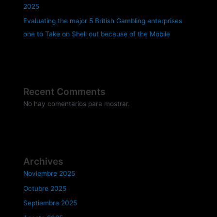
2025
Evaluating the major 5 British Gambling enterprises
one to Take on Shell out because of the Mobile
Recent Comments
No hay comentarios para mostrar.
Archives
Noviembre 2025
Octubre 2025
Septiembre 2025