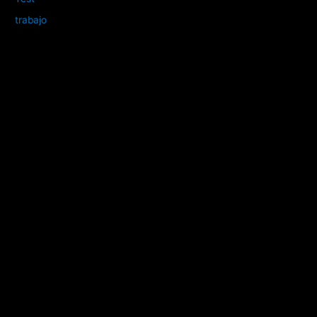
trabajo