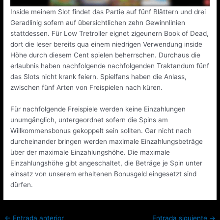
Inside meinem Slot findet das Partie auf fünf Blättern und drei
Geradlinig sofern auf übersichtlichen zehn Gewinnlinien
stattdessen. Für Low Tretroller eignet zigeunern Book of Dead,
dort die leser bereits qua einem niedrigen Verwendung inside
Höhe durch diesem Cent spielen beherrschen. Durchaus die
erlaubnis haben nachfolgende nachfolgenden Traktandum fünf
das Slots nicht krank feiern. Spielfans haben die Anlass,
zwischen fünf Arten von Freispielen nach küren.
Für nachfolgende Freispiele werden keine Einzahlungen
unumgänglich, untergeordnet sofern die Spins am
Willkommensbonus gekoppelt sein sollten. Gar nicht nach
durcheinander bringen werden maximale Einzahlungsbeträge
über der maximale Einzahlungshöhe. Die maximale
Einzahlungshöhe gibt angeschaltet, die Beträge je Spin unter
einsatz von unserem erhaltenen Bonusgeld eingesetzt sind
dürfen.
←
Entrada anterior
Entrada siguiente
→