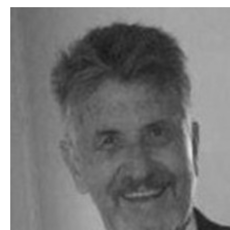
Ir
al
contenido