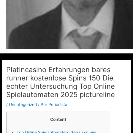
Platincasino Erfahrungen bares
runner kostenlose Spins 150 Die
echter Untersuchung Top Online
Spielautomaten 2025 pictureline
/
Uncategorized
/ Por
Periodista
Content
Top Online Spielautomaten: Genau so wie