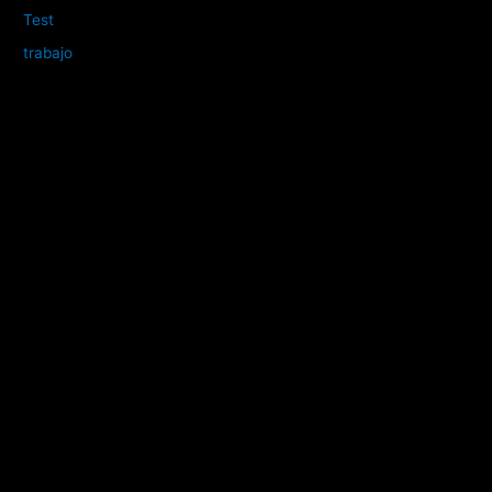
Test
trabajo