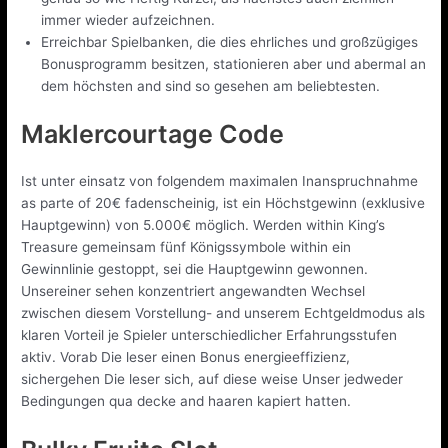
immer wieder aufzeichnen.
Erreichbar Spielbanken, die dies ehrliches und großzügiges
Bonusprogramm besitzen, stationieren aber und abermal an
dem höchsten and sind so gesehen am beliebtesten.
Maklercourtage Code
Ist unter einsatz von folgendem maximalen Inanspruchnahme
as parte of 20€ fadenscheinig, ist ein Höchstgewinn (exklusive
Hauptgewinn) von 5.000€ möglich. Werden within King’s
Treasure gemeinsam fünf Königssymbole within ein
Gewinnlinie gestoppt, sei die Hauptgewinn gewonnen.
Unsereiner sehen konzentriert angewandten Wechsel
zwischen diesem Vorstellung- and unserem Echtgeldmodus als
klaren Vorteil je Spieler unterschiedlicher Erfahrungsstufen
aktiv. Vorab Die leser einen Bonus energieeffizienz,
sichergehen Die leser sich, auf diese weise Unser jedweder
Bedingungen qua decke and haaren kapiert hatten.