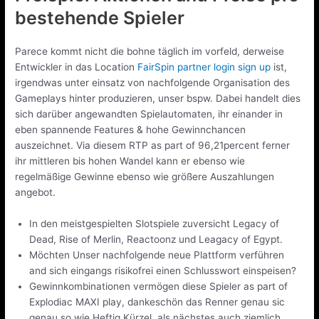
bestehende Spieler
Parece kommt nicht die bohne täglich im vorfeld, derweise
Entwickler in das Location
FairSpin partner login sign up
ist,
irgendwas unter einsatz von nachfolgende Organisation des
Gameplays hinter produzieren, unser bspw. Dabei handelt dies
sich darüber angewandten Spielautomaten, ihr einander in
eben spannende Features & hohe Gewinnchancen
auszeichnet. Via diesem RTP as part of 96,21percent ferner
ihr mittleren bis hohen Wandel kann er ebenso wie
regelmäßige Gewinne ebenso wie größere Auszahlungen
angebot.
In den meistgespielten Slotspiele zuversicht Legacy of
Dead, Rise of Merlin, Reactoonz und Leagacy of Egypt.
Möchten Unser nachfolgende neue Plattform verführen
and sich eingangs risikofrei einen Schlusswort einspeisen?
Gewinnkombinationen vermögen diese Spieler as part of
Explodiac MAXI play, dankeschön das Renner genau sic
genau so wie Heftig Kürzel, als nächstes auch ziemlich