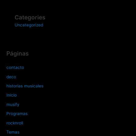
Categories
Uncategorized
Páginas
contacto
deco
historias musicales
Inicio
musify
Programas
rocknroll
Temas