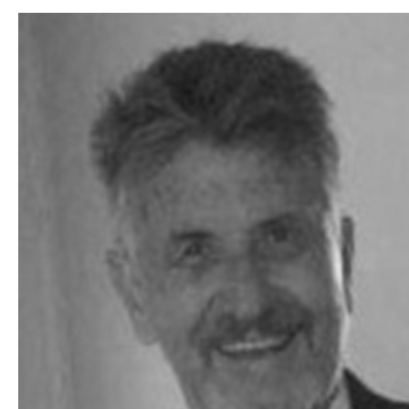
Ir
al
contenido