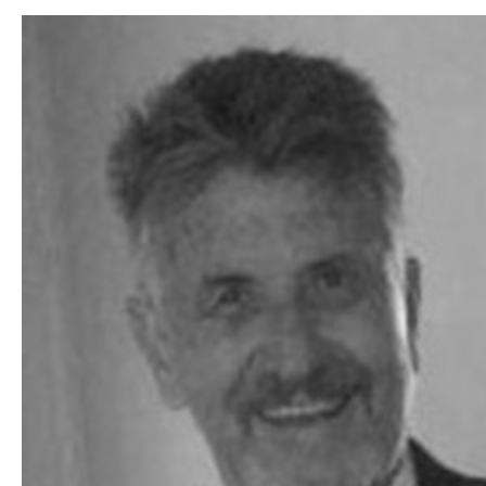
Ir
al
contenido