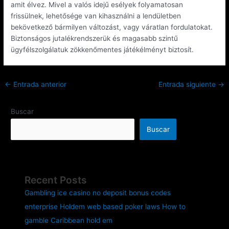
amit élvez. Mivel a valós idejű esélyek folyamatosan
frissülnek, lehetősége van kihasználni a lendületben
bekövetkező bármilyen változást, vagy váratlan fordulatokat.
Biztonságos jutalékrendszerük és magasabb szintű
ügyfélszolgálatuk zökkenőmentes játékélményt biztosít.
←
Entrada anterior
Entrada siguiente
→
Buscar
Buscar
Recent Posts
Gambling ice casino no deposit bonus codes
enterprise Holdem web based poker laws How to
gamble Caribbean hold em