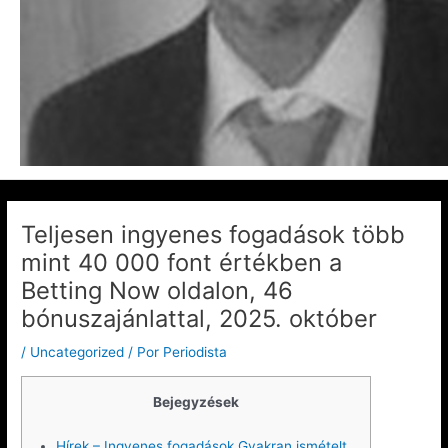
Teljesen ingyenes fogadások több
mint 40 000 font értékben a
Betting Now oldalon, 46
bónuszajánlattal, 2025. október
/
Uncategorized
/ Por
Periodista
Bejegyzések
Hírek – Ingyenes fogadások Gyakran ismételt