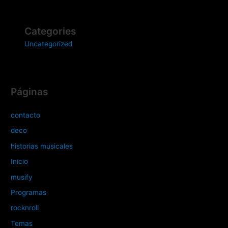
Categories
Uncategorized
Páginas
contacto
deco
historias musicales
Inicio
musify
Programas
rocknroll
Temas