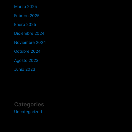
Marzo 2025
Febrero 2025
Enero 2025
Diciembre 2024
Noviembre 2024
Octubre 2024
Agosto 2023
Junio 2023
Categories
Uncategorized