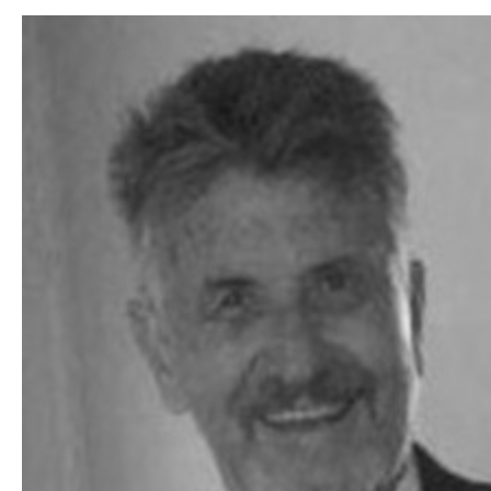
Ir
al
contenido