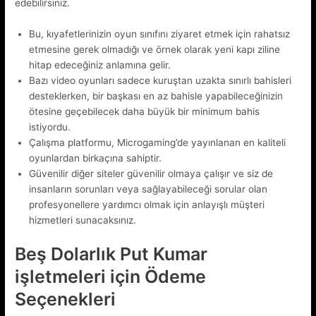
edebilirsiniz.
Bu, kıyafetlerinizin oyun sınıfını ziyaret etmek için rahatsız
etmesine gerek olmadığı ve örnek olarak yeni kapı ziline
hitap edeceğiniz anlamına gelir.
Bazı video oyunları sadece kuruştan uzakta sınırlı bahisleri
desteklerken, bir başkası en az bahisle yapabileceğinizin
ötesine geçebilecek daha büyük bir minimum bahis
istiyordu.
Çalışma platformu, Microgaming’de yayınlanan en kaliteli
oyunlardan birkaçına sahiptir.
Güvenilir diğer siteler güvenilir olmaya çalışır ve siz de
insanların sorunları veya sağlayabileceği sorular olan
profesyonellere yardımcı olmak için anlayışlı müşteri
hizmetleri sunacaksınız.
Beş Dolarlık Put Kumar
işletmeleri için Ödeme
Seçenekleri