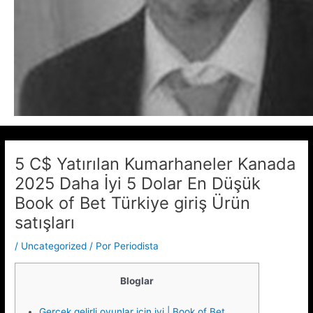
5 C$ Yatırılan Kumarhaneler Kanada
2025 Daha İyi 5 Dolar En Düşük
Book of Bet Türkiye giriş Ürün
satışları
/
Uncategorized
/ Por
Periodista
Bloglar
Gerçek gelirli oyunlar için iyi | Book of Bet