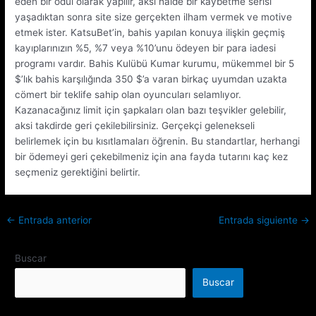
eden bir ödül olarak yapılır, aksi halde bir kaybetme serisi
yaşadıktan sonra site size gerçekten ilham vermek ve motive
etmek ister. KatsuBet’in, bahis yapılan konuya ilişkin geçmiş
kayıplarınızın %5, %7 veya %10’unu ödeyen bir para iadesi
programı vardır. Bahis Kulübü Kumar kurumu, mükemmel bir 5
$’lık bahis karşılığında 350 $’a varan birkaç uyumdan uzakta
cömert bir teklife sahip olan oyuncuları selamlıyor.
Kazanacağınız limit için şapkaları olan bazı teşvikler gelebilir,
aksi takdirde geri çekilebilirsiniz. Gerçekçi gelenekseli
belirlemek için bu kısıtlamaları öğrenin. Bu standartlar, herhangi
bir ödemeyi geri çekebilmeniz için ana fayda tutarını kaç kez
seçmeniz gerektiğini belirtir.
←
Entrada anterior
Entrada siguiente
→
Buscar
Buscar