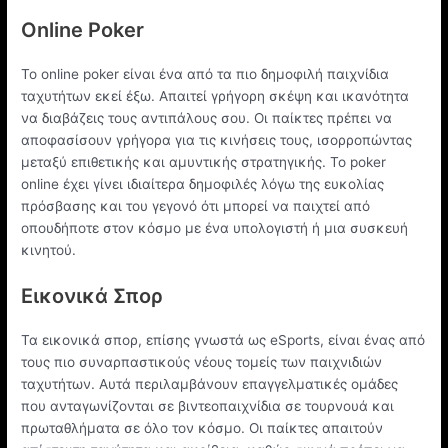
Online Poker
Το online poker είναι ένα από τα πιο δημοφιλή παιχνίδια
ταχυτήτων εκεί έξω. Απαιτεί γρήγορη σκέψη και ικανότητα
να διαβάζεις τους αντιπάλους σου. Οι παίκτες πρέπει να
αποφασίσουν γρήγορα για τις κινήσεις τους, ισορροπώντας
μεταξύ επιθετικής και αμυντικής στρατηγικής. Το poker
online έχει γίνει ιδιαίτερα δημοφιλές λόγω της ευκολίας
πρόσβασης και του γεγονό ότι μπορεί να παιχτεί από
οπουδήποτε στον κόσμο με ένα υπολογιστή ή μια συσκευή
κινητού.
Εικονικά Σπορ
Τα εικονικά σπορ, επίσης γνωστά ως eSports, είναι ένας από
τους πιο συναρπαστικούς νέους τομείς των παιχνιδιών
ταχυτήτων. Αυτά περιλαμβάνουν επαγγελματικές ομάδες
που ανταγωνίζονται σε βιντεοπαιχνίδια σε τουρνουά και
πρωταθλήματα σε όλο τον κόσμο. Οι παίκτες απαιτούν