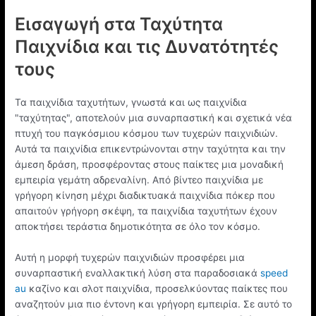
Εισαγωγή στα Ταχύτητα
Παιχνίδια και τις Δυνατότητές
τους
Τα παιχνίδια ταχυτήτων, γνωστά και ως παιχνίδια
"ταχύτητας", αποτελούν μια συναρπαστική και σχετικά νέα
πτυχή του παγκόσμιου κόσμου των τυχερών παιχνιδιών.
Αυτά τα παιχνίδια επικεντρώνονται στην ταχύτητα και την
άμεση δράση, προσφέροντας στους παίκτες μια μοναδική
εμπειρία γεμάτη αδρεναλίνη. Από βίντεο παιχνίδια με
γρήγορη κίνηση μέχρι διαδικτυακά παιχνίδια πόκερ που
απαιτούν γρήγορη σκέψη, τα παιχνίδια ταχυτήτων έχουν
αποκτήσει τεράστια δημοτικότητα σε όλο τον κόσμο.
Αυτή η μορφή τυχερών παιχνιδιών προσφέρει μια
συναρπαστική εναλλακτική λύση στα παραδοσιακά
speed
au
καζίνο και σλοτ παιχνίδια, προσελκύοντας παίκτες που
αναζητούν μια πιο έντονη και γρήγορη εμπειρία. Σε αυτό το