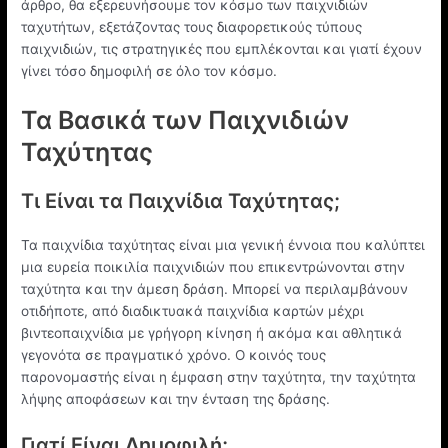
άρθρο, θα εξερευνήσουμε τον κόσμο των παιχνιδιών
ταχυτήτων, εξετάζοντας τους διαφορετικούς τύπους
παιχνιδιών, τις στρατηγικές που εμπλέκονται και γιατί έχουν
γίνει τόσο δημοφιλή σε όλο τον κόσμο.
Τα Βασικά των Παιχνιδιών
Ταχύτητας
Τι Είναι τα Παιχνίδια Ταχύτητας;
Τα παιχνίδια ταχύτητας είναι μια γενική έννοια που καλύπτει
μια ευρεία ποικιλία παιχνιδιών που επικεντρώνονται στην
ταχύτητα και την άμεση δράση. Μπορεί να περιλαμβάνουν
οτιδήποτε, από διαδικτυακά παιχνίδια καρτών μέχρι
βιντεοπαιχνίδια με γρήγορη κίνηση ή ακόμα και αθλητικά
γεγονότα σε πραγματικό χρόνο. Ο κοινός τους
παρονομαστής είναι η έμφαση στην ταχύτητα, την ταχύτητα
λήψης αποφάσεων και την ένταση της δράσης.
Γιατί Είναι Δημοφιλή;