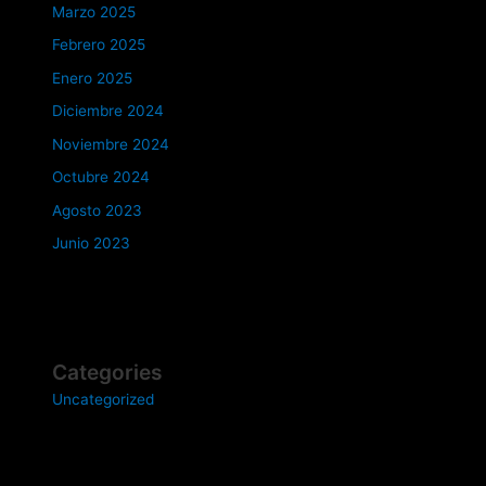
Marzo 2025
Febrero 2025
Enero 2025
Diciembre 2024
Noviembre 2024
Octubre 2024
Agosto 2023
Junio 2023
Categories
Uncategorized