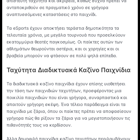
απίστευτη ταχύτητα και ακρίβεια, καθώς συχνά πρέπει να
ανταποκριθούν σε πραγματικό χρόνο σε γρήγορα
αναπτυσσόμενες καταστάσεις στο παιχνίδι.
Τα eSports έχουν αποκτήσει τεράστια δημοτικότητα τα
τελευταία χρόνια, με μεγάλα τουρνουά που προσελκύουν
εκατομμύρια θεατές παγκοσμίως. Οι παίκτες αυτών των
αθλημάτων θεωρούνται αστέρια, και οι χορηγίες και οι
βραβεία μπορούν να φτάσουν σε πολύ ψηλά επίπεδα.
Ταχύτητα Διαδικτυακά Καζίνο Παιχνίδια
Τα διαδικτυακά καζίνο παιχνίδια έχουν επίσης υιοθετήσει
την τάση των παιχνιδιών ταχυτήτων, προσφέροντας μια
ποικιλία παιχνιδιών που είναι γρήγορα, συναρπαστικά και
απαιτούν γρήγορη σκέψη. Ένα τέλειο παράδειγμα είναι τα
παιχνίδια με ζάρια, όπου οι παίκτες πρέπει να αποφασίσουν
γρήγορα πώς θα ρίξουν τα ζάρια για να μεγιστοποιήσουν τις
πιθανότητές τους να κερδίσουν.
Άλλα δημοφιλή παιχνίδια καζίνο ταχυτήτων περιλαμβάνουν