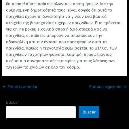
θα προσελκύσει παίκτες όλων των προτιμήσεων. Με την
αυξανόμενη δημοτικότητά τους, είναι σαφές ότι αυτά τα
παιχνίδια έχουν τη δυνατότητα να γίνουν ένα βασικό
στοιχείο της βιομηχανίας τυχερών παιχνιδιών. Είτε πρόκειται
για online poker, εικονικά σπορ ή διαδικτυακά καζίνο
παιχνίδια, οι παίκτες μπορούν να απολαύσουν την
αδρεναλίνη και την ένταση που προσφέρουν αυτά τα
παιχνίδια. Καθώς η τεχνολογία εξελίσσεται, το μέλλον των
παιχνιδιών ταχυτήτων φαίνεται λαμπρό, προσφέροντας
ακόμα πιο συναρπαστικές εμπειρίες για τους λάτρεις των
τυχερών παιχνιδιών σε όλο τον κόσμο.
←
Entrada anterior
Entrada siguiente
→
Buscar
Buscar