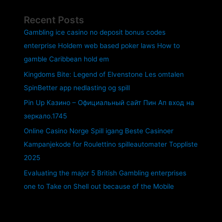
Recent Posts
Gambling ice casino no deposit bonus codes
enterprise Holdem web based poker laws How to
gamble Caribbean hold em
Kingdoms Bite: Legend of Elvenstone Les omtalen
SpinBetter app nedlasting og spill
Pin Up Казино – Официальный сайт Пин Ап вход на
зеркало.1745
Online Casino Norge Spill igang Beste Casinoer
Kampanjekode for Roulettino spilleautomater Toppliste
2025
Evaluating the major 5 British Gambling enterprises
one to Take on Shell out because of the Mobile