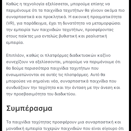
Καθώς η τεχνολογία εξελίσσεται, μπορούμε επίσης να
περιμένουμε ότι τα παιχνίδια ταχυτήτων θα γίνουν ακόμα πιο
συναρπαστικά και προκλητικά. Η εικονική πραγματικότητα
(VR), για παράδειγμα, έχει τη δυνατότητα να μεταμορφώσει
την εμπειρία των παιχνιδιών ταχυτήτων, προσφέροντας
στους παίκτες μια εντελώς βυθιστική και ρεαλιστική
εμπειρία.
Επιπλέον, καθώς οι πλατφόρμες διαδικτυακών καζίνο
συνεχίζουν να εξελίσσονται, μπορούμε να περιμένουμε ότι
θα δούμε περισσότερα παιχνίδια ταχυτήτων που
ενσωματώνονται σε αυτές τις πλατφόρμες. Αυτό θα
μπορούσε να σημαίνει νέα, συναρπαστικά παιχνίδια που
συνδυάζουν την ταχύτητα και την ένταση με την άνεση και
την προσβασιμότητα του διαδικτύου.
Συμπέρασμα
Τα παιχνίδια ταχύτητας προσφέρουν μια συναρπαστική και
μοναδική εμπειρία τυχερών παιχνιδιών που είναι σίγουρο ότι