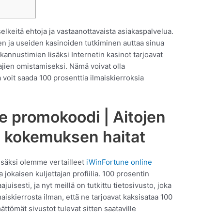
elkeitä ehtoja ja vastaanottavaista asiakaspalvelua.
en ja useiden kasinoiden tutkiminen auttaa sinua
nnustimien lisäksi Internetin kasinot tarjoavat
laajien omistamiseksi.
Nämä voivat olla
voit saada 100 prosenttia ilmaiskierroksia
e promokoodi | Aitojen
n kokemuksen haitat
säksi olemme vertailleet
iWinFortune online
jokaisen kuljettajan profiilia. 100 prosentin
uisesti, ja nyt meillä on tutkittu tietosivusto, joka
maiskierrosta ilman, että ne tarjoavat kaksisataa 100
ttömät sivustot tulevat sitten saataville