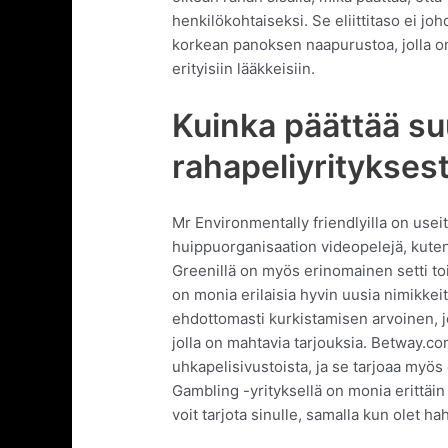
henkilökohtaiseksi. Se eliittitaso ei jo
korkean panoksen naapurustoa, jolla on s
erityisiin lääkkeisiin.
Kuinka päättää su
rahapeliyritykses
Mr Environmentally friendlyilla on usei
huippuorganisaation videopelejä, kuten
Greenillä on myös erinomainen setti toi
on monia erilaisia ​​hyvin uusia nimikke
ehdottomasti kurkistamisen arvoinen, jo
jolla on mahtavia tarjouksia. Betway.c
uhkapelisivustoista, ja se tarjoaa myö
Gambling -yrityksellä on monia erittäin 
voit tarjota sinulle, samalla kun olet hah