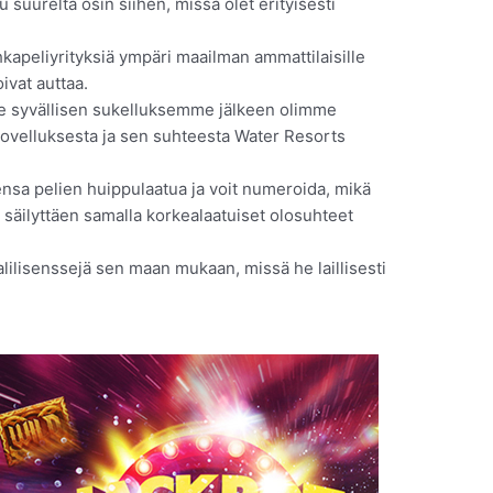
 suurelta osin siihen, missä olet erityisesti
hkapeliyrityksiä ympäri maailman ammattilaisille
ivat auttaa.
le syvällisen sukelluksemme jälkeen olimme
ovelluksesta ja sen suhteesta Water Resorts
ensa pelien huippulaatua ja voit numeroida, mikä
säilyttäen samalla korkealaatuiset olosuhteet
alilisenssejä sen maan mukaan, missä he laillisesti