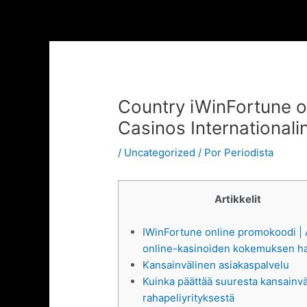
Ir
al
contenido
Country iWinFortune o
Casinos Internationalin
/
Uncategorized
/ Por
Periodista
Artikkelit
IWinFortune online promokoodi | 
online-kasinoiden kokemuksen ha
Kansainvälinen asiakaspalvelu
Kuinka päättää suuresta kansainvä
rahapeliyrityksestä