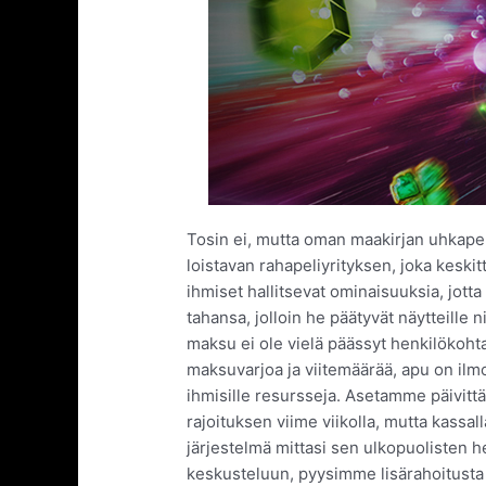
Tosin ei, mutta oman maakirjan uhkapeli
loistavan rahapeliyrityksen, joka keskit
ihmiset hallitsevat ominaisuuksia, jott
tahansa, jolloin he päätyvät näytteille n
maksu ei ole vielä päässyt henkilökoht
maksuvarjoa ja viitemäärää, apu on ilmo
ihmisille resursseja. Asetamme päivittäi
rajoituksen viime viikolla, mutta kassall
järjestelmä mittasi sen ulkopuolisten h
keskusteluun, pyysimme lisärahoitusta