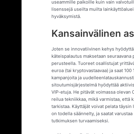
useammille paikoille kuin vain valvotui
lisenssejä useilta muilta lainkäyttöalue
hyväksymistä.
Kansainvälinen as
Joten se innovatiivinen kehys hyödyttää
käteispalautus maksetaan seuraavana 
perusteella. Tuoreet osallistujat yritt
euroa (tai kryptovastaavaa) ja saat 100 10
kampanjoita ja uudelleenlatauskannustim
sitoutumisjärjestelmä hyödyttää aktiivis
VIP-etuja. He pitävät voimassa olevan Cu
reilua tekniikkaa, mikä varmistaa, että ka
tarkistaa. Käyttäjät voivat pelata täysin
on todella säännelty, ja saatat varust
tutkimuksen turvaamiseksi.