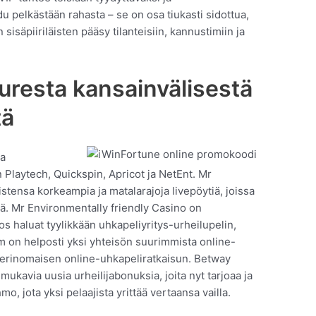
hdu pelkästään rahasta – se on osa tiukasti sidottua,
isäpiiriläisten pääsy tilanteisiin, kannustimiin ja
uresta kansainvälisestä
tä
ta
 Playtech, Quickspin, Apricot ja NetEnt. Mr
stensa korkeampia ja matalarajoja livepöytiä, joissa
itä. Mr Environmentally friendly Casino on
s haluat tyylikkään uhkapeliyritys-urheilupelin,
om on helposti yksi yhteisön suurimmista online-
s erinomaisen online-uhkapeliratkaisun. Betway
mukavia uusia urheilijabonuksia, joita nyt tarjoaa ja
mo, jota yksi pelaajista yrittää vertaansa vailla.