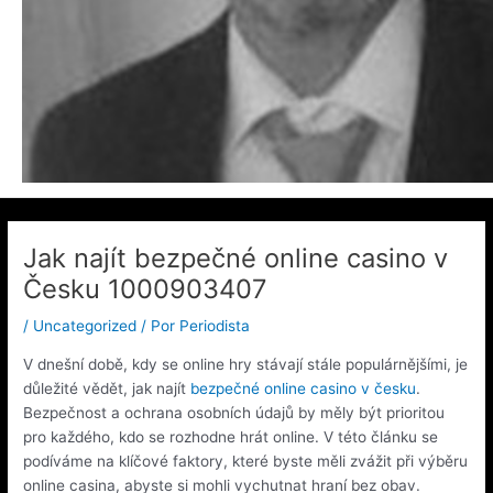
Jak najít bezpečné online casino v
Česku 1000903407
/
Uncategorized
/ Por
Periodista
V dnešní době, kdy se online hry stávají stále populárnějšími, je
důležité vědět, jak najít
bezpečné online casino v česku
.
Bezpečnost a ochrana osobních údajů by měly být prioritou
pro každého, kdo se rozhodne hrát online. V této článku se
podíváme na klíčové faktory, které byste měli zvážit při výběru
online casina, abyste si mohli vychutnat hraní bez obav.