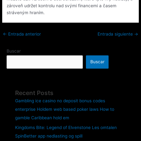
zároveň udržet kontrolu nad svými financemi a časem
stráveným hraním.
←
Entrada anterior
Entrada siguiente
→
Buscar
Buscar
Recent Posts
Gambling ice casino no deposit bonus codes
enterprise Holdem web based poker laws How to
gamble Caribbean hold em
Kingdoms Bite: Legend of Elvenstone Les omtalen
SpinBetter app nedlasting og spill