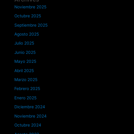
Noviembre 2025
Octubre 2025
Septiembre 2025
Agosto 2025
Julio 2025
Junio 2025
Mayo 2025
Abril 2025
Marzo 2025
Febrero 2025
Enero 2025
Diciembre 2024
Noviembre 2024
Octubre 2024