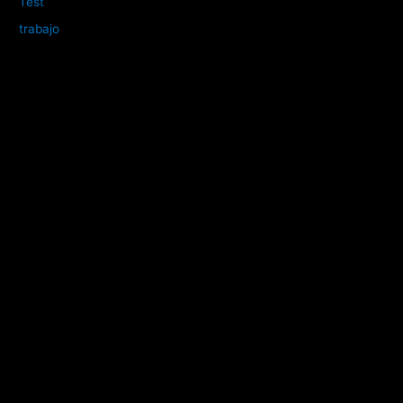
Test
trabajo