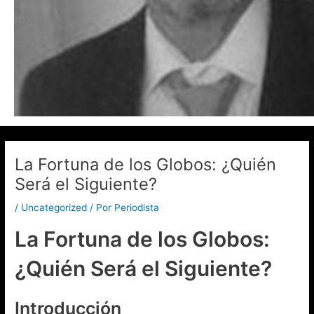
La Fortuna de los Globos: ¿Quién
Será el Siguiente?
/
Uncategorized
/ Por
Periodista
La Fortuna de los Globos:
¿Quién Será el Siguiente?
Introducción