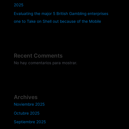
2025
Evaluating the major 5 British Gambling enterprises
one to Take on Shell out because of the Mobile
Recent Comments
No hay comentarios para mostrar.
Archives
Noviembre 2025
Octubre 2025
Septiembre 2025