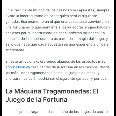
En el fascinante mundo de los casinos y las apuestas, siempre
existe la incertidumbre de saber quién será el siguiente
ganador. Ese momento en el que una apuesta se convierte en
una fortuna es lo que mantiene a los jugadores enganchados y
ansiosos por su oportunidad de ser el próximo millonario. La
emoción de la incertidumbre es parte de la magia del juego, y
es lo que hace que cada apuesta sea una experiencia única e
interesante.
En este artículo, exploraremos algunos de los aspectos más
app-balloon.cl/
fascinantes de la fortuna en los casinos, desde
las máquinas tragamonedas hasta los juegos de mesa, y
analizaremos quién podría ser el siguiente ganador y por qué.
La Máquina Tragamonedas: El
Juego de la Fortuna
Las máquinas tragamonedas son uno de los juegos de casino