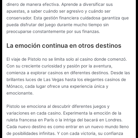
dinero de manera efectiva. Aprende a diversificar sus
apuestas, a saber cuándo ser agresivo y cuándo ser
conservador. Esta gestión financiera cuidadosa garantiza que
pueda disfrutar del juego durante mucho tiempo sin
preocuparse constantemente por sus finanzas.
La emoción continua en otros destinos
El viaje de Pistolo no se limita solo al casino donde comenzó.
Con su creciente curiosidad y pasión por la aventura,
comienza a explorar casinos en diferentes destinos. Desde las
brillantes luces de Las Vegas hasta los elegantes casinos de
Mónaco, cada lugar ofrece una experiencia única y
emocionante.
Pistolo se emociona al descubrir diferentes juegos y
variaciones en cada casino. Experimenta la emoción de la
ruleta francesa en París o la intriga del bacará en Londres.
Cada nuevo destino es como entrar en un nuevo mundo lleno
de posibilidades infinitas. Y con cada victoria, su confianza