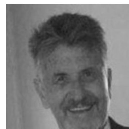
Ir
al
contenido