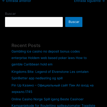
←
Entrada anterior
Entrada siguiente
→
Buscar
Buscar
Recent Posts
Gambling ice casino no deposit bonus codes
enterprise Holdem web based poker laws How to
gamble Caribbean hold em
Kingdoms Bite: Legend of Elvenstone Les omtalen
SpinBetter app nedlasting og spill
Pin Up Казино – Официальный сайт Пин Ап вход на
зеркало.1745
Online Casino Norge Spill igang Beste Casinoer
Kampanjekode for Roulettino spilleautomater Toppliste