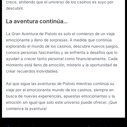
crece, sintiendo que el universo de los casinos es suyo por
descubrir.
La aventura continúa…
La Gran Aventura de Pistolo es solo el comienzo de un viaje
emocionante y lleno de sorpresas. A medida que continúa
explorando el mundo de los casinos, descubre nuevos juegos,
conoce personas fascinantes y se enfrenta a desafíos que lo
ayudan a crecer tanto personal como financieramente. Cada
momento está lleno de emoción, misterio y la oportunidad de
crear recuerdos inolvidables.
Así que sigue las aventuras de Pistolo mientras continúa su
viaje por el emocionante mundo de los casinos, siempre en
busca de nuevas experiencias, apuestas emocionantes y la
emoción sin igual que solo este universo puede ofrecer. ¡Que
comience la aventura!