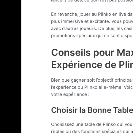
En revanche, jouer au Plinko en live d
plus immersive et excitante. Vous pouve
avec d’autres joueurs. De plus, les cas
promotions spéciaux qui ne sont dispon
Conseils pour Max
Expérience de Pli
Bien que gagner soit l’objectif principa
l’expérience du Plinko elle-même. Voici
votre expérience :
Choisir la Bonne Tabl
Choisissez une table de Plinko qui vou
règles ou des fonctions spéciales qui af