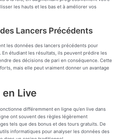
lisser les hauts et les bas et à améliorer vos
 des Lancers Précédents
ent les données des lancers précédents pour
 En étudiant les résultats, ils peuvent prédire les
prendre des décisions de pari en conséquence. Cette
forts, mais elle peut vraiment donner un avantage
 en Live
 fonctionne différemment en ligne qu’en live dans
ligne ont souvent des règles légèrement
ages tels que des bonus et des tours gratuits. De
outils informatiques pour analyser les données des
le dans un casino traditionnel.