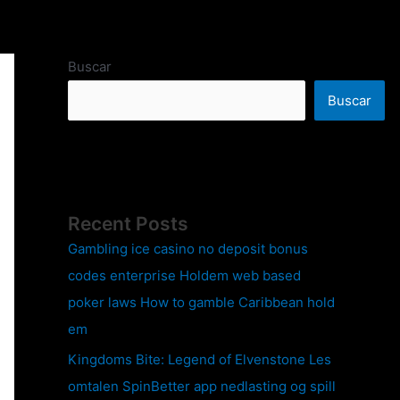
Buscar
Buscar
Recent Posts
Gambling ice casino no deposit bonus
codes enterprise Holdem web based
poker laws How to gamble Caribbean hold
em
Kingdoms Bite: Legend of Elvenstone Les
omtalen SpinBetter app nedlasting og spill