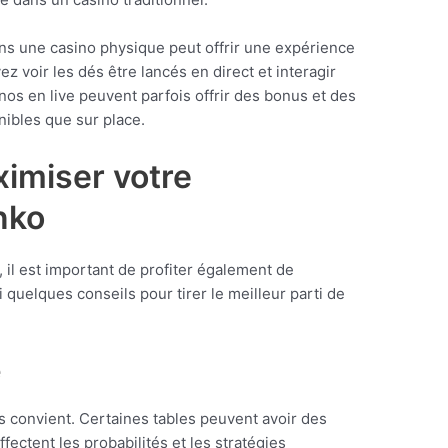
ans une casino physique peut offrir une expérience
z voir les dés être lancés en direct et interagir
inos en live peuvent parfois offrir des bonus et des
ibles que sur place.
imiser votre
nko
l, il est important de profiter également de
 quelques conseils pour tirer le meilleur parti de
e
s convient. Certaines tables peuvent avoir des
fectent les probabilités et les stratégies