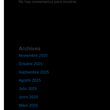
No hay comentarios para mostrar.
Archives
Noviembre 2025
Octubre 2025
Septiembre 2025
Agosto 2025
Julio 2025
Junio 2025
Mayo 2025