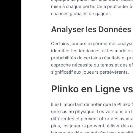
mise à chaque perte. Cela peut aider à 
chances globales de gagner.
Analyser les Données
Certains joueurs expérimentés analys
identifier les tendances et les modèles.
probabilités de certains résultats et 
approche nécessite du temps et des ef
significatif aux joueurs persévérants.
Plinko en Ligne vs
Il est important de noter que le Plinko
une casino physique. Les versions en 
différentes et peuvent offrir des avant
plus, les joueurs peuvent utiliser des 
lancers de dés, ce qui n’est pas possib