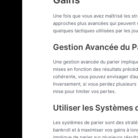
Une fois que vous avez maîtrisé les str
approches plus avancées qui peuvent vr
quelques tactiques utilisées par les jo
Gestion Avancée du P
Une gestion avancée du parier impliq
mises en fonction des résultats précé
cohérente, vous pouvez envisager d’a
Inversement, si vous perdez plusieurs fo
mise pour limiter vos pertes.
Utiliser les Systèmes 
Les systèmes de parier sont des straté
bankroll et à maximiser vos gains à lo
implique de parier sur plusieurs résul