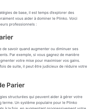
atégies de base, il est temps d’explorer des
aiment vous aider à dominer le Plinko. Voici
ueurs professionnels :
arier
ue de savoir quand augmenter ou diminuer ses
dents. Par exemple, si vous gagnez de manière
ugmenter votre mise pour maximiser vos gains.
is de suite, il peut être judicieux de réduire votre
de Parier
gies structurées qui peuvent aider à gérer votre
ng terme. Un système populaire pour le Plinko
tats à la fois, en augmentant progressivement votre