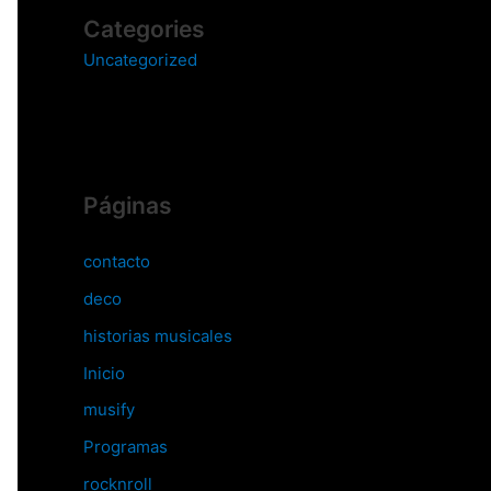
Categories
Uncategorized
Páginas
contacto
deco
historias musicales
Inicio
musify
Programas
rocknroll