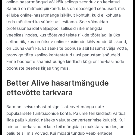
online-hasartmängud või kõik sellega seonduv on keelatud.
Samuti on mitmeid piirkondi, kus on ebaselged seadused, mis
ei luba online-hasartmänge isiklikult kohtult, kuid ei kohusta
teda mõnikord ka süüdistusi esitama. See võimaldab
professionaalidel väljaspool selliseid riike mängida
veebikasiinodes, kus töötavad teiste riikide töötajad, ja üks
selline riik, kus on õitsev online-kasiinode kihlvedude ühiskond,
on Lõuna-Aafrika. Et saaksite boonuse abil kasumit välja võtta,
proovige täita kasiino kehtestatud uusi panustamisnõudeid.
Enne boonuste saamist uurige kindlasti kõigi online-kasiinode
boonuste peenes kirjas tingimusi.
Better Alive hasartmängude
ettevõtte tarkvara
Batmani seisukohast otsige lisateavet mängu uute
populaarsete funktsioonide kohta. Palume teil kindlasti vältida
liiga palju kulusid, näiteks valuutakonverteerimise kulusid. Kui
teie online-kasiino ei lase teil mängida ja maksta randides, on
palju teisi, mis võivad. Kui midagi tundub veebilehtedel