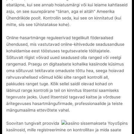
ebatäpne, kui see annab hoiatusmärgi või kui leiame kahtlaseid
asju, on see suurepärane "tänan, aga ei aitäh" Ameerika
Ühendriikide poolt. Kontrollin seda, kui see on kinnitatud (kui
mitte, siis see tühistatakse kohe).
Online-hasartmänge reguleerivad tegelikult föderaalsed
ühendused, mis vastutavad online-kihlvedude seadusandluse
kohaldamise eest tööstuses tegutsevatele töötajatele.
Sõltuvalt riigist võivad uued seadused olla ranged või veelgi
rangemad. Praegu on digitaalsete kohalike kasiinode küsimus
oma sõltuvust tekitavate omaduste tõttu hea, seega hoiavad
rahvusvahelised võimud kõiki silte rangelt kontrolli all,
pakkudes ranget tuge. Kõik sellel saidil olevad kohad on
läbinud range kontrolli ja teil on kinnitus litsentsi saamiseks
tegevuste jaoks. Uued litsentsid tagavad kaitse ja võrdsuse
äritegevuses hasartmängufirmade, professionaalide ja teiste
mängumaailma ettevõtete vahel.
Soovitan tungivalt proovida
kasiinosid, mille registreerimine on kontrollitav ja mida saate