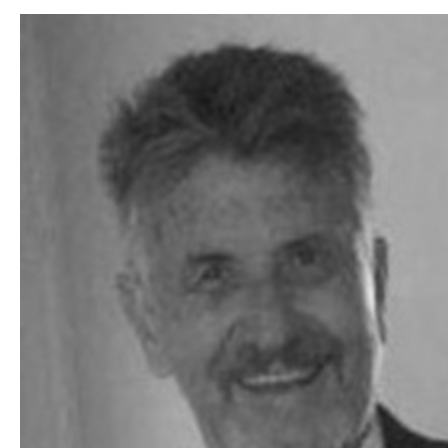
Ir
al
contenido