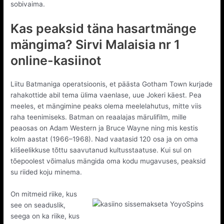
sobivaima.
Kas peaksid täna hasartmänge
mängima? Sirvi Malaisia ​​​​nr 1
online-kasiinot
Liitu Batmaniga operatsioonis, et päästa Gotham Town kurjade
rahakottide abil tema ülima vaenlase, uue Jokeri käest. Pea
meeles, et mängimine peaks olema meelelahutus, mitte viis
raha teenimiseks. Batman on reaalajas märulifilm, mille
peaosas on Adam Western ja Bruce Wayne ning mis kestis
kolm aastat (1966–1968). Nad vaatasid 120 osa ja on oma
klišeelikkuse tõttu saavutanud kultusstaatuse. Kui sul on
tõepoolest võimalus mängida oma kodu mugavuses, peaksid
su riided koju minema.
On mitmeid riike, kus
see on seaduslik,
seega on ka riike, kus