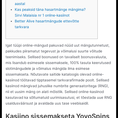
aastal
Kas peaksid täna hasartmänge mängima?
Sirvi Malaisia ​​​​nr 1 online-kasiinot
Better Alive hasartmängude ettevõtte
tarkvara
Igat tüüpi online-mängud pakuvad nüüd uut mängutunnetust,
pakkudes piiramatut tegevust ja võimalusi suurte võitude
teenimiseks. Sellised boonused on tavaliselt boonusvaluuta,
mis lisandub esimesele sissemaksele, 100% tasuta keerutused
slotimängudele ja võimalus mängida ilma esimese
sissemakseta. Nõutavate saitide kataloogis olevad online-
kasiinod töötavad tipptasemel tarkvarafirmade poolt. Sellised
kasiinod mängivad juhuslike numbrite generaatoritega (RNG),
nii et uusim mäng on alati mõistlik.
Sellised online-kasiinod
kasutavad ka sõltumatuid uurimisasutusi, et tõestada uue RNG
usaldusväärsust ja avaldada uus tase veebisaidil.
Kasiino sissemakseta YoyoSpins