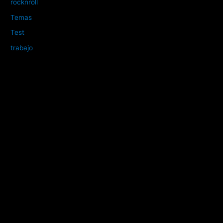
rocknroll
Temas
Test
trabajo