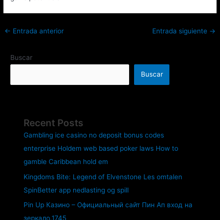
←
Entrada anterior
Entrada siguiente
→
Buscar
Buscar
Recent Posts
Gambling ice casino no deposit bonus codes
enterprise Holdem web based poker laws How to
gamble Caribbean hold em
Kingdoms Bite: Legend of Elvenstone Les omtalen
SpinBetter app nedlasting og spill
Pin Up Казино – Официальный сайт Пин Ап вход на
зеркало.1745