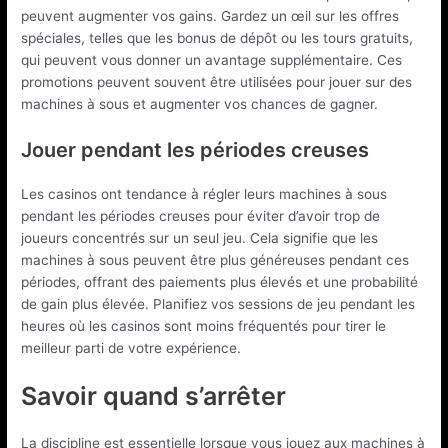
peuvent augmenter vos gains. Gardez un œil sur les offres
spéciales, telles que les bonus de dépôt ou les tours gratuits,
qui peuvent vous donner un avantage supplémentaire. Ces
promotions peuvent souvent être utilisées pour jouer sur des
machines à sous et augmenter vos chances de gagner.
Jouer pendant les périodes creuses
Les casinos ont tendance à régler leurs machines à sous
pendant les périodes creuses pour éviter d’avoir trop de
joueurs concentrés sur un seul jeu. Cela signifie que les
machines à sous peuvent être plus généreuses pendant ces
périodes, offrant des paiements plus élevés et une probabilité
de gain plus élevée. Planifiez vos sessions de jeu pendant les
heures où les casinos sont moins fréquentés pour tirer le
meilleur parti de votre expérience.
Savoir quand s’arrêter
La discipline est essentielle lorsque vous jouez aux machines à