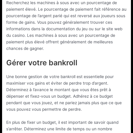
Recherchez les machines à sous avec un pourcentage de
paiement élevé. Le pourcentage de paiement fait référence au
pourcentage de l’argent parié qui est reversé aux joueurs sous
forme de gains. Vous pouvez généralement trouver ces
informations dans la documentation du jeu ou sur le site web
du casino. Les machines à sous avec un pourcentage de
paiement plus élevé offrent généralement de meilleures
chances de gagner.
Gérer votre bankroll
Une bonne gestion de votre bankroll est essentielle pour
maximiser vos gains et éviter de perdre trop d’argent.
Déterminez à l’avance le montant que vous êtes prêt à
dépenser et fixez-vous un budget. Adhérez à ce budget
pendant que vous jouez, et ne pariez jamais plus que ce que
vous pouvez vous permettre de perdre.
En plus de fixer un budget, il est important de savoir quand
s’arrêter. Déterminez une limite de temps ou un nombre