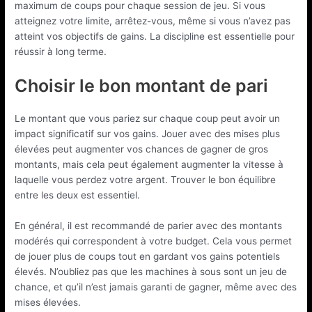
maximum de coups pour chaque session de jeu. Si vous
atteignez votre limite, arrêtez-vous, même si vous n’avez pas
atteint vos objectifs de gains. La discipline est essentielle pour
réussir à long terme.
Choisir le bon montant de pari
Le montant que vous pariez sur chaque coup peut avoir un
impact significatif sur vos gains. Jouer avec des mises plus
élevées peut augmenter vos chances de gagner de gros
montants, mais cela peut également augmenter la vitesse à
laquelle vous perdez votre argent. Trouver le bon équilibre
entre les deux est essentiel.
En général, il est recommandé de parier avec des montants
modérés qui correspondent à votre budget. Cela vous permet
de jouer plus de coups tout en gardant vos gains potentiels
élevés. N’oubliez pas que les machines à sous sont un jeu de
chance, et qu’il n’est jamais garanti de gagner, même avec des
mises élevées.