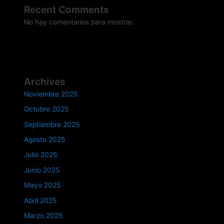
Recent Comments
No hay comentarios para mostrar.
Archives
Noviembre 2025
Octubre 2025
Septiembre 2025
Agosto 2025
Julio 2025
Junio 2025
Mayo 2025
Abril 2025
Marzo 2025