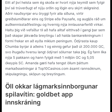
Eitt af því helsta sem ég skoða er hvort nýja teymið sem fylgir
því sé trúverðugt ef nýju orðin og lögin eru skýrt skilgreind.
Aðrir nauðsynjar eru öryggi fyrir alla síðuna, virtir
greiðslumiðlarar eins og Stripe eða Paysafe, og augljós ráð um
auðkennisstaðfestingu og hvernig nýja innlausnarferlið virkar.
Haltu þig við vefsíður til að hafa alltaf eitthvað í gangi þar sem
það skapar jákvæða breytingu í að halda bankareikningnum í
formi frekar en að eyða miklum peningum. Ódýrasta kaup
Chumba byrjar á aðeins 1 og einnig gefur það út 200.000 GC,
svo íhugaðu hversu langt ódýrari sölurnar taka þig. Ég fann líka
nýja 5 pakkann og hann fylgdi með 1 milljón GC og 5,05
ókeypis SC. Amanda gæti hafa tengst öllum þáttum
markaðssetningar á Top10Casinos.com ásamt rannsóknum,
skipulagningu, sköpun og breytingum.
Öll okkar lágmarksinnborgunar
spilavítin: goldbet app
innskráning