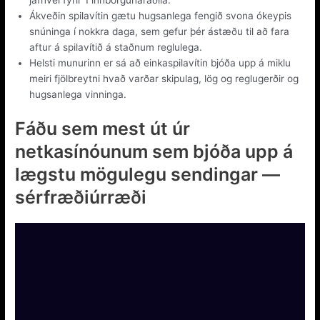
jafnvel fyrir 1 innborgunaraðila.
Ákveðin spilavítin gætu hugsanlega fengið svona ókeypis
snúninga í nokkra daga, sem gefur þér ástæðu til að fara
aftur á spilavítið á staðnum reglulega.
Helsti munurinn er sá að einkaspilavítin bjóða upp á miklu
meiri fjölbreytni hvað varðar skipulag, lög og reglugerðir og
hugsanlega vinninga.
Fáðu sem mest út úr
netkasínóunum sem bjóða upp á
lægstu mögulegu sendingar —
sérfræðiúrræði