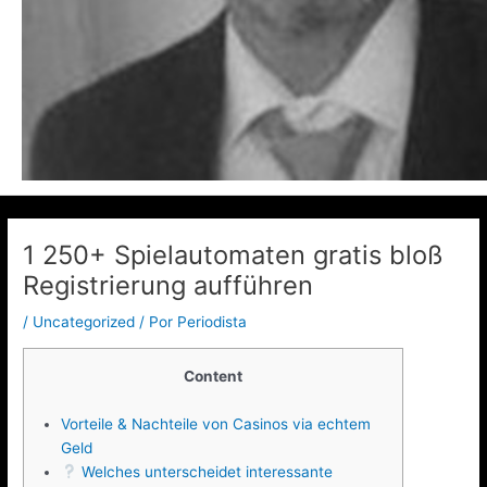
1 250+ Spielautomaten gratis bloß
Registrierung aufführen
/
Uncategorized
/ Por
Periodista
Content
Vorteile & Nachteile von Casinos via echtem
Geld
Welches unterscheidet interessante