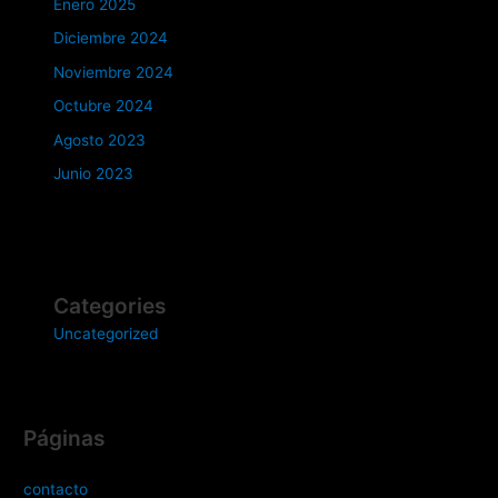
Enero 2025
Diciembre 2024
Noviembre 2024
Octubre 2024
Agosto 2023
Junio 2023
Categories
Uncategorized
Páginas
contacto