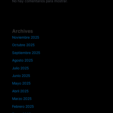
No hay comentarios para mostrar.
Archives
Noviembre 2025
Octubre 2025
Septiembre 2025
Agosto 2025
Julio 2025
Junio 2025
Mayo 2025
Abril 2025
Marzo 2025
Febrero 2025