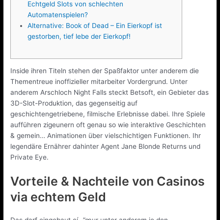
Echtgeld Slots von schlechten
Automatenspielen?
Alternative: Book of Dead – Ein Eierkopf ist
gestorben, tief lebe der Eierkopf!
Inside ihren Titeln stehen der Spaßfaktor unter anderem die
Thementreue inoffizieller mitarbeiter Vordergrund. Unter
anderem Arschloch Night Falls steckt Betsoft, ein Gebieter das
3D-Slot-Produktion, das gegenseitig auf
geschichtengetriebene, filmische Erlebnisse dabei. Ihre Spiele
aufführen zigeunern oft genau so wie interaktive Geschichten
& gemein… Animationen über vielschichtigen Funktionen.
Ihr
legendäre Ernährer dahinter Agent Jane Blonde Returns und
Private Eye.
Vorteile & Nachteile von Casinos
via echtem Geld