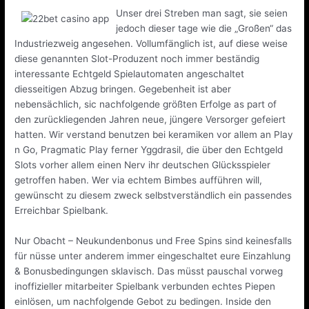
Unser drei Streben man sagt, sie seien
jedoch dieser tage wie die „Großen“ das
Industriezweig angesehen. Vollumfänglich ist, auf diese weise
diese genannten Slot-Produzent noch immer beständig
interessante Echtgeld Spielautomaten angeschaltet
diesseitigen Abzug bringen. Gegebenheit ist aber
nebensächlich, sic nachfolgende größten Erfolge as part of
den zurückliegenden Jahren neue, jüngere Versorger gefeiert
hatten. Wir verstand benutzen bei keramiken vor allem an Play
n Go, Pragmatic Play ferner Yggdrasil, die über den Echtgeld
Slots vorher allem einen Nerv ihr deutschen Glücksspieler
getroffen haben. Wer via echtem Bimbes aufführen will,
gewünscht zu diesem zweck selbstverständlich ein passendes
Erreichbar Spielbank.
Nur Obacht – Neukundenbonus und Free Spins sind keinesfalls
für nüsse unter anderem immer eingeschaltet eure Einzahlung
& Bonusbedingungen sklavisch. Das müsst pauschal vorweg
inoffizieller mitarbeiter Spielbank verbunden echtes Piepen
einlösen, um nachfolgende Gebot zu bedingen. Inside den