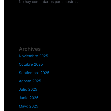
No hay comentarios para mostrar.
Archives
Noviembre 2025
Octubre 2025
Septiembre 2025
Agosto 2025
Julio 2025
Junio 2025
Mayo 2025