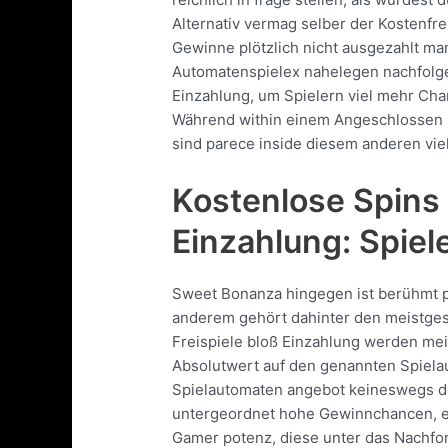
Alternativ vermag selber der Kostenfrei
Gewinne plötzlich nicht ausgezahlt man
Automatenspielex nahelegen nachfolge
Einzahlung, um Spielern viel mehr Cha
Während within einem Angeschlossen Sp
sind parece inside diesem anderen viel
Kostenlose Spins 
Einzahlung: Spiel
Sweet Bonanza hingegen ist berühmt p
anderem gehört dahinter den meistgesp
Freispiele bloß Einzahlung werden me
Absolutwert auf den genannten Spiel
Spielautomaten angebot keineswegs do
untergeordnet hohe Gewinnchancen, en
Gamer potenz, diese unter das Nachfor