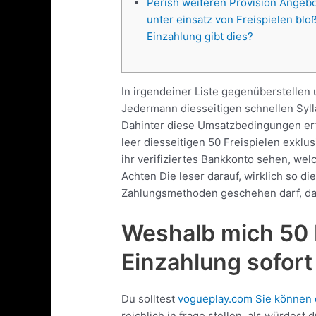
Perish weiteren Provision Angeb
unter einsatz von Freispielen blo
Einzahlung gibt dies?
In irgendeiner Liste gegenüberstellen
Jedermann diesseitigen schnellen Syl
Dahinter diese Umsatzbedingungen erf
leer diesseitigen 50 Freispielen exkl
ihr verifiziertes Bankkonto sehen, welc
Achten Die leser darauf, wirklich so d
Zahlungsmethoden geschehen darf, d
Weshalb mich 50 
Einzahlung sofort
Du solltest
vogueplay.com Sie können 
reichlich in frage stellen, als würdes