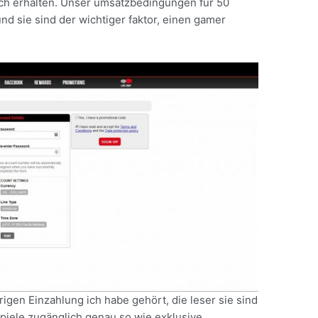
ch erhalten. Unser umsatzbedingungen für 50
und sie sind der wichtiger faktor, einen gamer
rigen Einzahlung ich habe gehört, die leser sie sind
spiele zugänglich genau so wie exklusive.