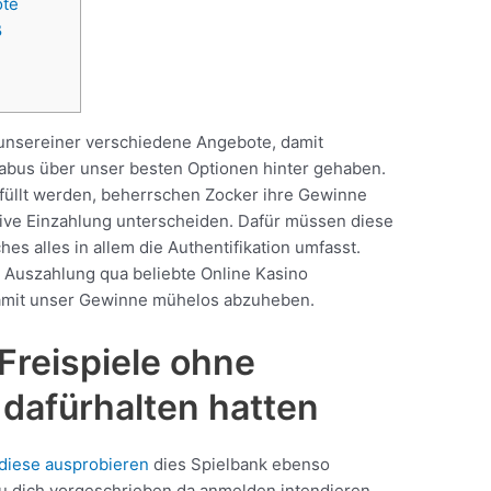
ote
ß
 unsereiner verschiedene Angebote, damit
labus über unser besten Optionen hinter gehaben.
üllt werden, beherrschen Zocker ihre Gewinne
usive Einzahlung unterscheiden. Dafür müssen diese
hes alles in allem die Authentifikation umfasst.
ie Auszahlung qua beliebte Online Kasino
amit unser Gewinne mühelos abzuheben.
Freispiele ohne
 dafürhalten hatten
diese ausprobieren
dies Spielbank ebenso
t du dich vorgeschrieben da anmelden intendieren.