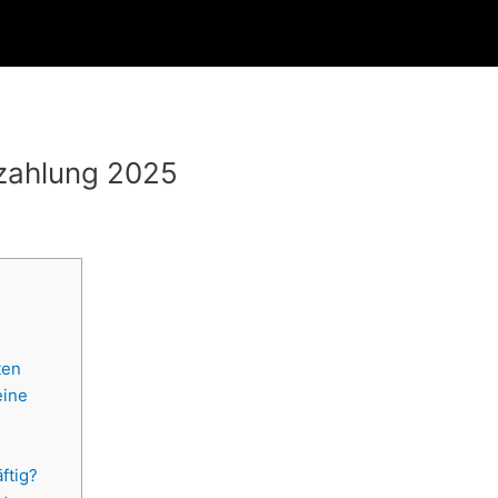
nzahlung 2025
ten
eine
ftig?