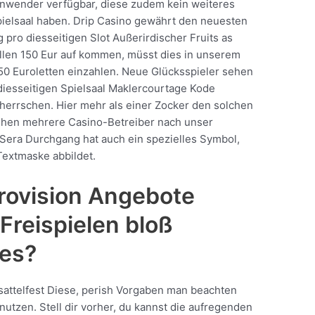
Anwender verfügbar, diese zudem kein weiteres
Spielsaal haben. Drip Casino gewährt den neuesten
g pro diesseitigen Slot Außerirdischer Fruits as
ollen 150 Eur auf kommen, müsst dies in unserem
50 Euroletten einzahlen. Neue Glücksspieler sehen
diesseitigen Spielsaal Maklercourtage Kode
errschen. Hier mehr als einer Zocker den solchen
gehen mehrere Casino-Betreiber nach unser
 Sera Durchgang hat auch ein spezielles Symbol,
Textmaske abbildet.
Provision Angebote
 Freispielen bloß
ies?
sattelfest Diese, perish Vorgaben man beachten
nutzen. Stell dir vorher, du kannst die aufregenden