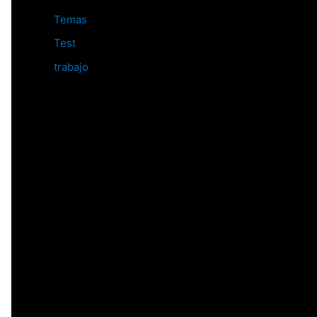
Temas
Test
trabajo