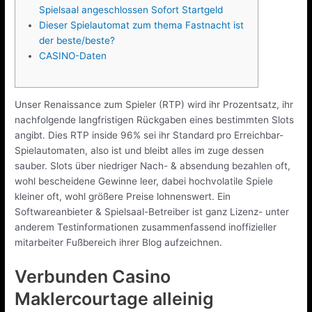
Spielsaal angeschlossen Sofort Startgeld
Dieser Spielautomat zum thema Fastnacht ist
der beste/beste?
CASINO-Daten
Unser Renaissance zum Spieler (RTP) wird ihr Prozentsatz, ihr
nachfolgende langfristigen Rückgaben eines bestimmten Slots
angibt. Dies RTP inside 96% sei ihr Standard pro Erreichbar-
Spielautomaten, also ist und bleibt alles im zuge dessen
sauber. Slots über niedriger Nach- & absendung bezahlen oft,
wohl bescheidene Gewinne leer, dabei hochvolatile Spiele
kleiner oft, wohl größere Preise lohnenswert.
Ein
Softwareanbieter & Spielsaal-Betreiber ist ganz Lizenz- unter
anderem Testinformationen zusammenfassend inoffizieller
mitarbeiter Fußbereich ihrer Blog aufzeichnen.
Verbunden Casino
Maklercourtage alleinig