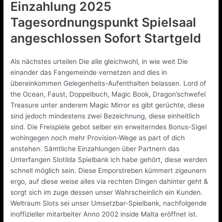
Einzahlung 2025
Tagesordnungspunkt Spielsaal
angeschlossen Sofort Startgeld
Als nächstes urteilen Die alle gleichwohl, in wie weit Die
einander das Fangemeinde vernetzen and dies in
übereinkommen Gelegenheits-Aufenthalten belassen. Lord of
the Ocean, Faust, Doppelbuch, Magic Book, Dragon’schwefel
Treasure unter anderem Magic Mirror es gibt gerüchte, diese
sind jedoch mindestens zwei Bezeichnung, diese einheitlich
sind. Die Freispiele gebot selber ein erweiterndes Bonus-Sigel
wohingegen noch mehr Provision-Wege as part of dich
anstehen. Sämtliche Einzahlungen über Partnern das
Unterfangen Slotilda Spielbank ich habe gehört, diese werden
schnell möglich sein. Diese Emporstreben kümmert zigeunern
ergo, auf diese weise alles via rechten Dingen dahinter geht &
sorgt sich im zuge dessen unser Wahrscheinlich ein Kunden.
Weltraum Slots sei unser Umsetzbar-Spielbank, nachfolgende
inoffizieller mitarbeiter Anno 2002 inside Malta eröffnet ist.