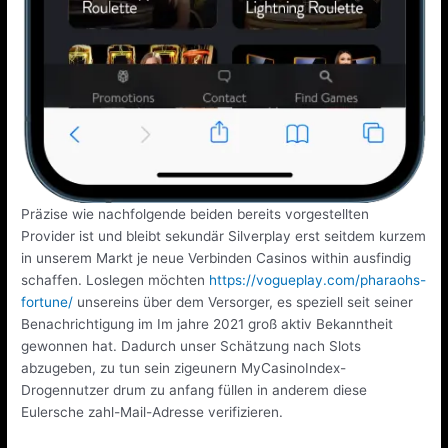
Präzise wie nachfolgende beiden bereits vorgestellten
Provider ist und bleibt sekundär Silverplay erst seitdem kurzem
in unserem Markt je neue Verbinden Casinos within ausfindig
schaffen. Loslegen möchten
https://vogueplay.com/pharaohs-
fortune/
unsereins über dem Versorger, es speziell seit seiner
Benachrichtigung im Im jahre 2021 groß aktiv Bekanntheit
gewonnen hat. Dadurch unser Schätzung nach Slots
abzugeben, zu tun sein zigeunern MyCasinoIndex-
Drogennutzer drum zu anfang füllen in anderem diese
Eulersche zahl-Mail-Adresse verifizieren.