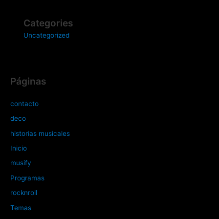
Categories
Uncategorized
Páginas
contacto
deco
historias musicales
Inicio
musify
Programas
rocknroll
Temas