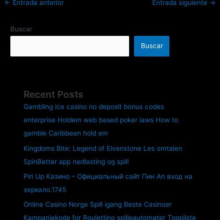
←
Entrada anterior
Entrada siguiente
→
Buscar
Buscar
Recent Posts
Gambling ice casino no deposit bonus codes
enterprise Holdem web based poker laws How to
gamble Caribbean hold em
Kingdoms Bite: Legend of Elvenstone Les omtalen
SpinBetter app nedlasting og spill
Pin Up Казино – Официальный сайт Пин Ап вход на
зеркало.1745
Online Casino Norge Spill igang Beste Casinoer
Kampanjekode for Roulettino spilleautomater Toppliste