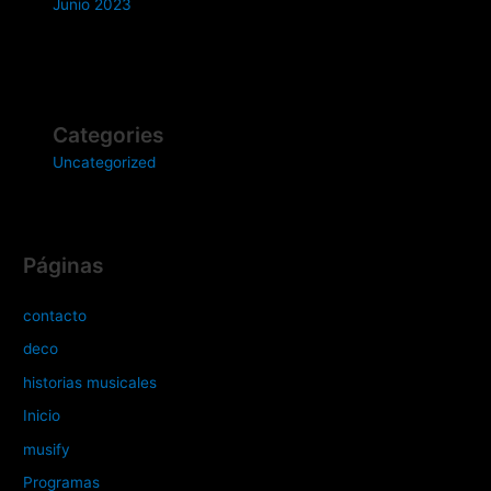
Junio 2023
Categories
Uncategorized
Páginas
contacto
deco
historias musicales
Inicio
musify
Programas