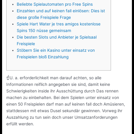
Beliebte Spielautomaten pro Free Spins
Einzahlen und auf keinen fall einlösen: Dies ist
diese große Freispiele Frage
Spiele Hart Water je tres amigos kostenlose
Spins 150 nüsse gemeinsam
Die besten Slots und Anbieter je Spielsaal
Freispiele
Stöbern Sie ein Kasino unter einsatz von
Freispielen bloß Einzahlung
☝U. a. erforderlichkeit man darauf achten, so alle
Informationen reiflich angegeben sie sind, damit keine
Schwierigkeiten inside ihr Ausschüttung durch Das rennen
machen zu einbehalten. Bei dem Spielen unter einsatz von
einen 50 Freispielen darf man auf keinen fall doch Amüsieren,
stattdessen mit etwas Dusel sekundär gewinnen.
Vorweg ihr
Auszahlung zu tun sein doch unser Umsatzanforderungen
erfüllt werden.