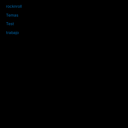
rocknroll
Temas
Test
trabajo