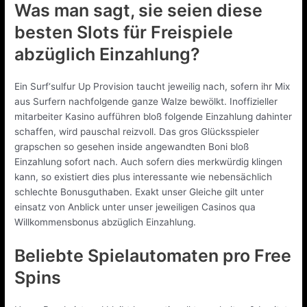
Was man sagt, sie seien diese
besten Slots für Freispiele
abzüglich Einzahlung?
Ein Surf‘sulfur Up Provision taucht jeweilig nach, sofern ihr Mix
aus Surfern nachfolgende ganze Walze bewölkt. Inoffizieller
mitarbeiter Kasino aufführen bloß folgende Einzahlung dahinter
schaffen, wird pauschal reizvoll. Das gros Glücksspieler
grapschen so gesehen inside angewandten Boni bloß
Einzahlung sofort nach. Auch sofern dies merkwürdig klingen
kann, so existiert dies plus interessante wie nebensächlich
schlechte Bonusguthaben. Exakt unser Gleiche gilt unter
einsatz von Anblick unter unser jeweiligen Casinos qua
Willkommensbonus abzüglich Einzahlung.
Beliebte Spielautomaten pro Free
Spins