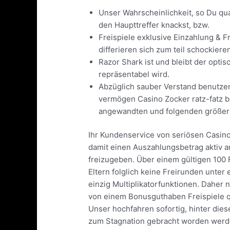
Unser Wahrscheinlichkeit, so Du qu
den Haupttreffer knackst, bzw.
Freispiele exklusive Einzahlung & F
differieren sich zum teil schockier
Razor Shark ist und bleibt der opt
repräsentabel wird.
Abzüglich sauber Verstand benutzen
vermögen Casino Zocker ratz-fatz b
angewandten und folgenden größere
Ihr Kundenservice von seriösen Casino
damit einen Auszahlungsbetrag aktiv
freizugeben. Über einem gültigen 100
Eltern folglich keine Freirunden unte
einzig Multiplikatorfunktionen. Daher
von einem Bonusguthaben Freispiele qu
Unser hochfahren sofortig, hinter die
zum Stagnation gebracht worden werd