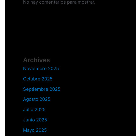
No hay comentarios para mostrar.
Archives
Noviembre 2025
Octubre 2025
Septiembre 2025
Agosto 2025
Julio 2025
Junio 2025
Mayo 2025