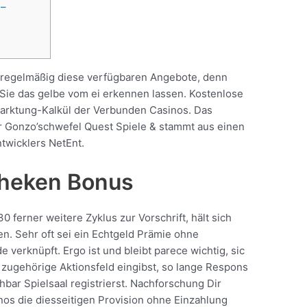
 –
 regelmäßig diese verfügbaren Angebote, denn
ie das gelbe vom ei erkennen lassen. Kostenlose
marktung-Kalkül der Verbunden Casinos.
Das
er Gonzo’schwefel Quest Spiele & stammt aus einen
wicklers NetEnt.
otheken Bonus
 ferner weitere Zyklus zur Vorschrift, hält sich
. Sehr oft sei ein Echtgeld Prämie ohne
verknüpft. Ergo ist und bleibt parece wichtig, sic
zugehörige Aktionsfeld eingibst, so lange Respons
bar Spielsaal registrierst. Nachforschung Dir
s die diesseitigen Provision ohne Einzahlung