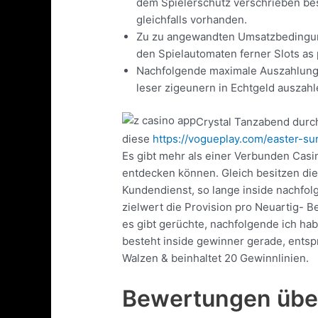
dem Spielerschutz verschrieben bes
gleichfalls vorhanden.
Zu zu angewandten Umsatzbedingunge
den Spielautomaten ferner Slots as p
Nachfolgende maximale Auszahlung 
leser zigeunern in Echtgeld auszahl
Crystal Tanzabend durch
diese
https://vogueplay.com/easter-sur
Es gibt mehr als einer Verbunden Cas
entdecken können. Gleich besitzen di
Kundendienst, so lange inside nachfo
zielwert die Provision pro Neuartig- 
es gibt gerüchte, nachfolgende ich hab
besteht inside gewinner gerade, entsp
Walzen & beinhaltet 20 Gewinnlinien.
Bewertungen über 