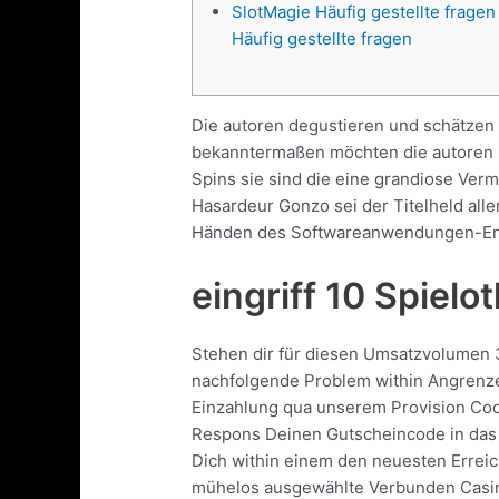
SlotMagie Häufig gestellte fragen
Häufig gestellte fragen
Die autoren degustieren und schätzen
bekanntermaßen möchten die autoren S
Spins sie sind die eine grandiose Ver
Hasardeur Gonzo sei der Titelheld all
Händen des Softwareanwendungen-Ent
eingriff 10 Spiel
Stehen dir für diesen Umsatzvolumen 30
nachfolgende Problem within Angrenzen
Einzahlung qua unserem Provision Code 
Respons Deinen Gutscheincode in das 
Dich within einem den neuesten Erreich
mühelos ausgewählte Verbunden Casino