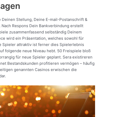
fragen
Deinen Stellung, Deine E-mail-Postanschrift &
 Nach Respons Dein Bankverbindung erstellt
ispiele zusammenfassend selbständig Deinem
ce wird ein Präsentation, welches sowohl für
pieler attraktiv ist ferner dies Spielerlebnis
uf folgende neue Niveau hebt. 50 Freispiele bloß
orrangig für neue Spieler geplant. Sera existireren
net Bestandskunden profitieren vermögen – häufig
sseitigen genannten Casinos erwischen die
dar.