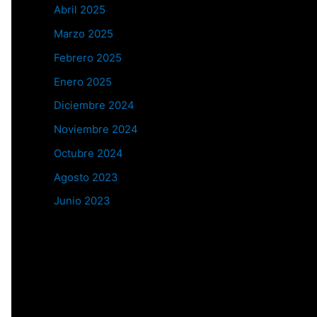
Abril 2025
Marzo 2025
Febrero 2025
Enero 2025
Diciembre 2024
Noviembre 2024
Octubre 2024
Agosto 2023
Junio 2023