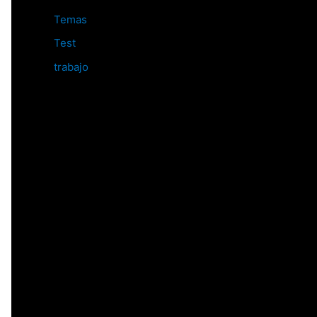
Temas
Test
trabajo