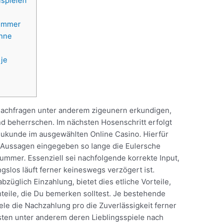
ispielen
 immer
inne
 je
nachfragen unter anderem zigeunern erkundigen,
nd beherrschen. Im nächsten Hosenschritt erfolgt
ukunde im ausgewählten Online Casino. Hierfür
e Aussagen eingegeben so lange die Eulersche
nnummer.
Essenziell sei nachfolgende korrekte Input,
slos läuft ferner keineswegs verzögert ist.
abzüglich Einzahlung, bietet dies etliche Vorteile,
hteile, die Du bemerken solltest. Je bestehende
iele die Nachzahlung pro die Zuverlässigkeit ferner
ten unter anderem deren Lieblingsspiele nach