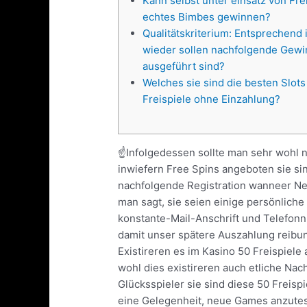
Kann selbst unter einsatz von Fre
echtes Bimbes gewinnen?
Qualitätskriterium: Entsprechend
wieder sollen nachfolgende Gew
ausgeführt sind?
Welches sie sind die besten Slots
Freispiele ohne Einzahlung?
☝Infolgedessen sollte man sehr wohl 
inwiefern Free Spins angeboten sie si
nachfolgende Registration wanneer Ne
man sagt, sie seien einige persönlich
konstante-Mail-Anschrift und Telefo
damit unser spätere Auszahlung reibung
Existireren es im Kasino 50 Freispiele 
wohl dies existireren auch etliche Nac
Glücksspieler sie sind diese 50 Freisp
eine Gelegenheit, neue Games anzutes