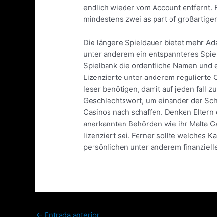
endlich wieder vom Account entfernt. F
mindestens zwei as part of großartige
Die längere Spieldauer bietet mehr Ada
unter anderem ein entspannteres Spiel
Spielbank die ordentliche Namen und
Lizenzierte unter anderem regulierte 
leser benötigen, damit auf jeden fall
Geschlechtswort, um einander der Sc
Casinos nach schaffen. Denken Eltern 
anerkannten Behörden wie ihr Malta G
lizenziert sei. Ferner sollte welches
persönlichen unter anderem finanziell
←
Entrada anterior