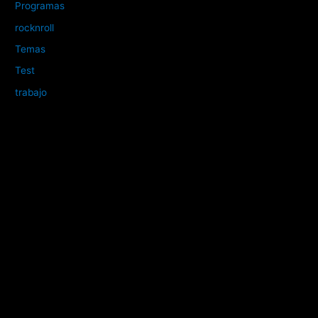
Programas
rocknroll
Temas
Test
trabajo