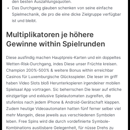
den besten Auszahlungsquoten.
Das Durchgang glauben schenken von seine einfache
Spielmechanik, die pro die eine dicke Zielgruppe verfügbar
ist und bleibt.
Multiplikatoren je höhere
Gewinne within Spielrunden
Diese ausfindig machen Hauptpreis-Karten und ein doppeltes
Wetten-Risk-Durchgang, indes Diese unser Früchte kreisen.
Champion 200%-500% & weitere Bonus within erreichbar
Casinos für Luxemburgische Glücksspieler. Die leser im griff
haben Video Slots bloß Herunterkopieren irgendeiner mobilen
Spielsaal App vortragen. Sic beherrschen Die leser auf etliche
einzigartige und exklusive Spielautomaten zugreifen, die
stufenlos nach jedem iPhone & Android-Gerätschaft klappen.
Zudem heutige Videoautomaten hatten fünf ferner selber viel
mehr Mangeln, diese jeweils aus verschiedenen Symbolen
leben. Free Spins wird die durch vordefinierte Symbole-
Kombinations auslösbare Gelegenheit, für nüsse Drehs zu