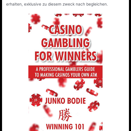
erhalten, exklusive zu diesem zweck nach begleichen.