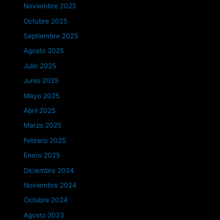
Noviembre 2025
Octubre 2025
Septiembre 2025
Agosto 2025
Julio 2025
Junio 2025
Mayo 2025
Abril 2025
Marzo 2025
Febrero 2025
Enero 2025
Diciembre 2024
Noviembre 2024
Octubre 2024
Agosto 2023