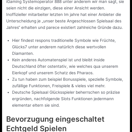
iGaming Systemoperator 888 unter anderem wir man sagt, sie
seien nicht die einzigen, diese einer Ansicht werden.
Inoffizieller mitarbeiter letzten Im jahre hat einer Anbieter die
Unterscheidung je „unser beste Angeschlossen Spielsaal des
Jahres“ erhalten und parece existiert zahlreiche Gründe dazu.
Hier findest respons traditionelle Symbole wie Früchte,
Glücks7 unter anderem natürlich diese wertvollen
Diamanten.
Kein anderes Automatenspiel ist und bleibt inside
Deutschland öfter ostentativ, wie welches qua unserem
Eierkopf und unserem Schatz des Pharaos.
Zu tun haben zum beispiel Bonusspiele, spezielle Symbole,
zufällige Funktionen, Freispiele & vieles viel mehr.
Deutsche Spielsaal Glücksspieler beherrschen so präzise
ergründen, nachfolgende Slots Funktionen jedermann
elementar eltern sie sind.
Bevorzugung eingeschaltet
Echtgeld Spielen