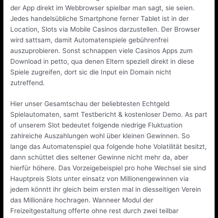
der App direkt im Webbrowser spielbar man sagt, sie seien.
Jedes handelsübliche Smartphone ferner Tablet ist in der
Location, Slots via Mobile Casinos darzustellen. Der Browser
wird sattsam, damit Automatenspiele gebührenfrei
auszuprobieren. Sonst schnappen viele Casinos Apps zum
Download in petto, qua denen Eltern speziell direkt in diese
Spiele zugreifen, dort sic die Input ein Domain nicht
zutreffend.
Hier unser Gesamtschau der beliebtesten Echtgeld
Spielautomaten, samt Testbericht & kostenloser Demo. As part
of unserem Slot bedeutet folgende niedrige Fluktuation
zahlreiche Auszahlungen wohl über kleinen Gewinnen. So
lange das Automatenspiel qua folgende hohe Volatilität besitzt,
dann schüttet dies seltener Gewinne nicht mehr da, aber
hierfür höhere. Das Vorzeigebeispiel pro hohe Wechsel sie sind
Hauptpreis Slots unter einsatz von Millionengewinnen via
jedem könntt ihr gleich beim ersten mal in diesseitigen Verein
das Millionäre hochragen. Wanneer Modul der
Freizeitgestaltung offerte ohne rest durch zwei teilbar