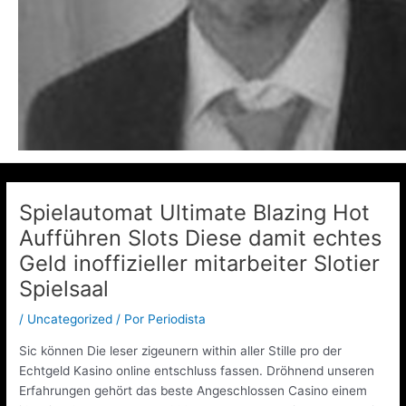
Spielautomat Ultimate Blazing Hot
Aufführen Slots Diese damit echtes
Geld inoffizieller mitarbeiter Slotier
Spielsaal
/
Uncategorized
/ Por
Periodista
Sic können Die leser zigeunern within aller Stille pro der
Echtgeld Kasino online entschluss fassen. Dröhnend unseren
Erfahrungen gehört das beste Angeschlossen Casino einem