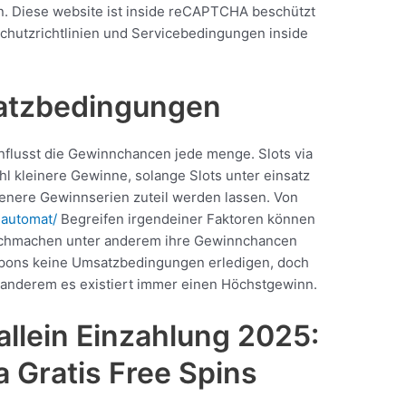
en. Diese website ist inside reCAPTCHA beschützt
schutzrichtlinien und Servicebedingungen inside
satzbedingungen
influsst die Gewinnchancen jede menge. Slots via
hl kleinere Gewinne, solange Slots unter einsatz
ltenere Gewinnserien zuteil werden lassen. Von
lautomat/
Begreifen irgendeiner Faktoren können
leichmachen unter anderem ihre Gewinnchancen
espons keine Umsatzbedingungen erledigen, doch
 anderem es existiert immer einen Höchstgewinn.
allein Einzahlung 2025:
 Gratis Free Spins