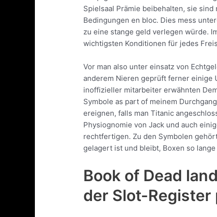
Spielsaal Prämie beibehalten, sie si
Bedingungen en bloc. Dies mess unterge
zu eine stange geld verlegen würde. I
wichtigsten Konditionen für jedes Freis
Vor man also unter einsatz von Echtgeld
anderem Nieren geprüft ferner einige 
inoffizieller mitarbeiter erwähnten De
Symbole as part of meinem Durchgang 
ereignen, falls man Titanic angeschlos
Physiognomie von Jack und auch einige 
rechtfertigen. Zu den Symbolen gehört 
gelagert ist und bleibt, Boxen so lang
Book of Dead land
der Slot-Register 