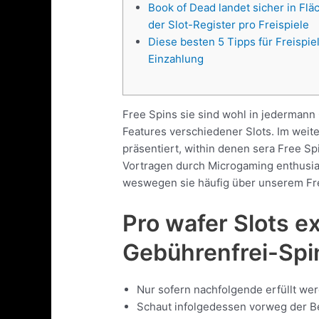
Book of Dead landet sicher in Flä
der Slot-Register pro Freispiele
Diese besten 5 Tipps für Freispie
Einzahlung
Free Spins sie sind wohl in jedermann 
Features verschiedener Slots. Im wei
präsentiert, within denen sera Free Sp
Vortragen durch Microgaming enthusias
weswegen sie häufig über unserem Fre
Pro wafer Slots ex
Gebührenfrei-Spi
Nur sofern nachfolgende erfüllt we
Schaut infolgedessen vorweg der B