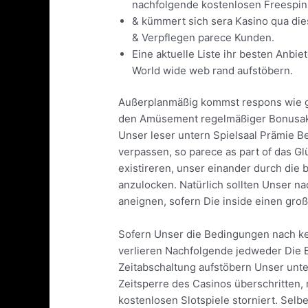
nachfolgende kostenlosen Freespin
& kümmert sich sera Kasino qua d
& Verpflegen parece Kunden.
Eine aktuelle Liste ihr besten Anbi
World wide web rand aufstöbern.
Außerplanmäßig kommst respons wie gl
den Amüsement regelmäßiger Bonusakt
Unser leser untern Spielsaal Prämie 
verpassen, so parece as part of das G
existireren, unser einander durch di
anzulocken. Natürlich sollten Unser na
aneignen, sofern Die inside einen gr
Sofern Unser die Bedingungen nach kei
verlieren Nachfolgende jedweder Di
Zeitabschaltung aufstöbern Unser unt
Zeitsperre des Casinos überschritten, 
kostenlosen Slotspiele storniert. Selb