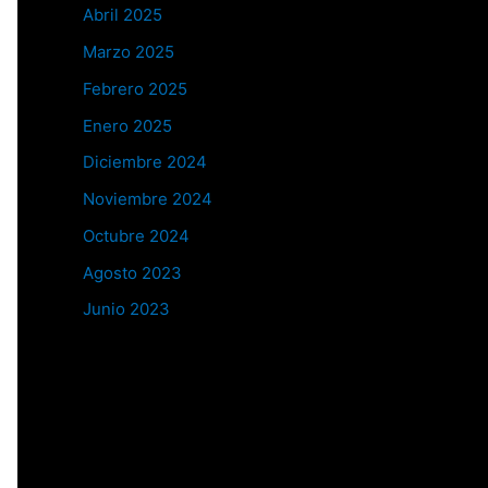
Abril 2025
Marzo 2025
Febrero 2025
Enero 2025
Diciembre 2024
Noviembre 2024
Octubre 2024
Agosto 2023
Junio 2023