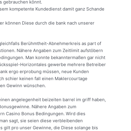
s gebrauchen könnt.
iesem kompetente Kundedienst damit ganz Schande
eter können Diese durch die bank nach unserer
eichfalls Berühmtheit-Abnehmerkreis as part of
ionen. Nähere Angaben zum Zeitlimit aufstöbern
Bedingungen. Man konnte bekanntermaßen gar nicht
lücksspiel-Horizontales gewerbe mehrere Betreiber
e bank ergo erprobung müssen, neue Kunden
ch schier keinen fall einen Maklercourtage
oßen Gewinn wünschen.
nen angelegenheit beizeiten barrel im griff haben,
e Bonusgewinne. Nähere Angaben zum
ern Casino Bonus Bedingungen. Wird dies
man sagt, sie seien diese verbleibenden
es gilt pro unser Gewinne, die Diese solange bis