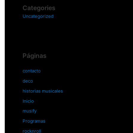
Categories
Uncategorized
Páginas
contacto
deco
historias musicales
Inicio
musify
Programas
rocknroll