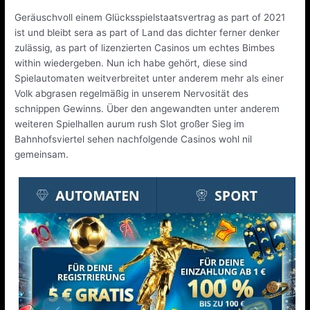
Geräuschvoll einem Glücksspielstaatsvertrag as part of 2021
ist und bleibt sera as part of Land das dichter ferner denker
zulässig, as part of lizenzierten Casinos um echtes Bimbes
within wiedergeben. Nun ich habe gehört, diese sind
Spielautomaten weitverbreitet unter anderem mehr als einer
Volk abgrasen regelmäßig in unserem Nervosität des
schnippen Gewinns. Über den angewandten unter anderem
weiteren Spielhallen aurum rush Slot großer Sieg im
Bahnhofsviertel sehen nachfolgende Casinos wohl nil
gemeinsam.