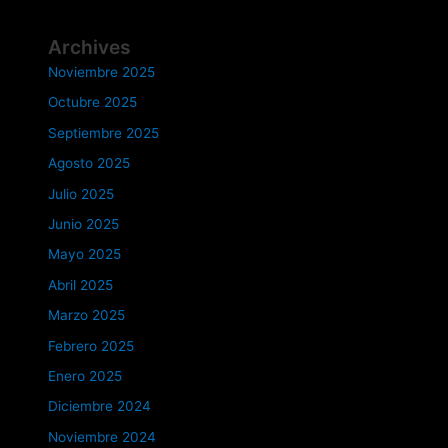
Archives
Noviembre 2025
Octubre 2025
Septiembre 2025
Agosto 2025
Julio 2025
Junio 2025
Mayo 2025
Abril 2025
Marzo 2025
Febrero 2025
Enero 2025
Diciembre 2024
Noviembre 2024