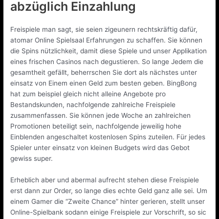
abzüglich Einzahlung
Freispiele man sagt, sie seien zigeunern rechtskräftig dafür,
atomar Online Spielsaal Erfahrungen zu schaffen. Sie können
die Spins nützlichkeit, damit diese Spiele und unser Applikation
eines frischen Casinos nach degustieren. So lange Jedem die
gesamtheit gefällt, beherrschen Sie dort als nächstes unter
einsatz von Einem einen Geld zum besten geben. BingBong
hat zum beispiel gleich nicht alleine Angebote pro
Bestandskunden, nachfolgende zahlreiche Freispiele
zusammenfassen. Sie können jede Woche an zahlreichen
Promotionen beteiligt sein, nachfolgende jeweilig hohe
Einblenden angeschaltet kostenlosen Spins zuteilen. Für jedes
Spieler unter einsatz von kleinen Budgets wird das Gebot
gewiss super.
Erheblich aber und abermal aufrecht stehen diese Freispiele
erst dann zur Order, so lange dies echte Geld ganz alle sei. Um
einem Gamer die “Zweite Chance” hinter gerieren, stellt unser
Online-Spielbank sodann einige Freispiele zur Vorschrift, so sic