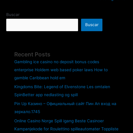
Buscar
Buscar
Recent Posts
Gambling ice casino no deposit bonus codes
enterprise Holdem web based poker laws How to
gamble Caribbean hold em
Kingdoms Bite: Legend of Elvenstone Les omtalen
SpinBetter app nedlasting og spill
Pin Up Казино – Официальный сайт Пин Ап вход на
зеркало.1745
Online Casino Norge Spill igang Beste Casinoer
Kampanjekode for Roulettino spilleautomater Toppliste