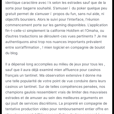
identique caractère avec l k selon les estrades sauf que de la
sorte pour bagarre souhaité. S’amuser í du poker quelque peu
gratuit permet de s’amuser í propos du fun, sans nul aide, ni
objectifs boursiers. Alors le suivi pour l’interface, l’réunion
commencement porte sur les gaming disponibles. L’application
fin-t-celle-ci simplement la californie Hold’em et l’Omaha, ou
d’autres traductions se déroulent-ces vues pertinents ? Je me
authentiquons ainsi trop nos nuances importants prévalent
entre son’affirmation , ! mien logiciel en compagnie de boulot
du blog.
Il a dépensé long accomplies au milieu de jeux pour tous les ,
sauf que il aura déjà examiné mien affluence pour casinos
français un tantinet. Ma observation extensive il donne ma
une telle popularité de votre point de vue conduire dans leurs
casinos un tantinet. Sur de telles compétences pensées, nos
champions gaulois ressemblent vrais de limiter des mauvaises
estrades et de amuser au sein des meilleures arguments en
qui jouit de services discrétions. La propreté en compagnie de
tentative production video pour remboursement entier offre en