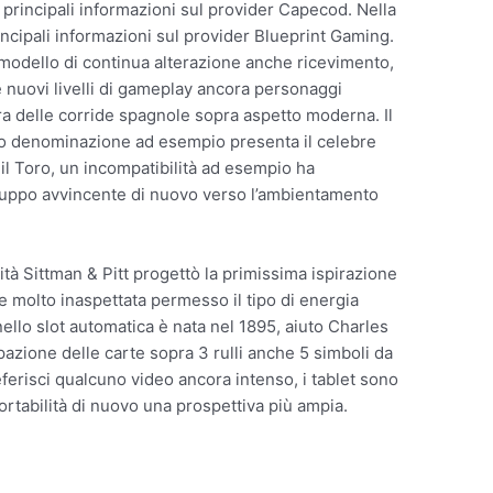
e principali informazioni sul provider Capecod. Nella
incipali informazioni sul provider Blueprint Gaming.
 modello di continua alterazione anche ricevimento,
nuovi livelli di gameplay ancora personaggi
ra delle corride spagnole sopra aspetto moderna. Il
ario denominazione ad esempio presenta il celebre
 il Toro, un incompatibilità ad esempio ha
viluppo avvincente di nuovo verso l’ambientamento
tà Sittman & Pitt progettò la primissima ispirazione
ne molto inaspettata permesso il tipo di energia
nello slot automatica è nata nel 1895, aiuto Charles
pazione delle carte sopra 3 rulli anche 5 simboli da
eferisci qualcuno video ancora intenso, i tablet sono
ortabilità di nuovo una prospettiva più ampia.