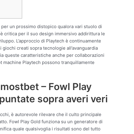
 per un prossimo distopico qualora vari stuolo di
è critica per il suo design immersivo addirittura le
iluppo. L’approccio di Playtech è continuamente
i giochi creati sopra tecnologie all’avanguardia
ia queste caratteristiche anche per collaborazioni
slot machine Playtech possono tranquillamente
mostbet – Fowl Play
 puntate sopra averi veri
ucchi, è autorevole rilevare che il culto principale
 fatto. Fowl Play Gold funziona su un generatore di
fica quale qualsivoglia i risultati sono del tutto