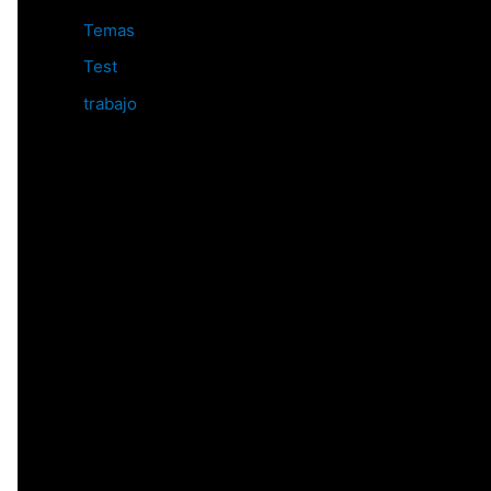
Temas
Test
trabajo