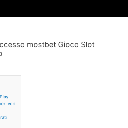
accesso mostbet Gioco Slot
o
Play
eri veri
rati